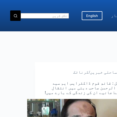
ار
English
ساحلی خبریں/کرناٹک
 : قائدِ قوم ڈاکٹرایس ایم سید
الرحمن صاحب دبئی میں انتقال
: جانیے ان کی زندگی کے بارے میں!