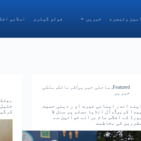
مین وتبصرے
خبریں
فوٹو گیلری
اسلامی افک
Featured
,
ساحلی خبریں/کرناٹک
,
ملکی
خبریں
بھٹکل
پنے اندر ایمانی غیرت او ر دینی حمیت
خلیل 
یدا کریں!،آل انڈیا مسلم پر سنل لا
کرگیے
ورڈ کے اجلاس عام برائے خواتین سے
قررین کی مخاطبت