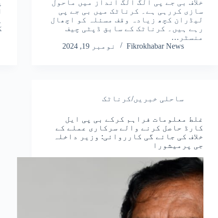
خلاف بی جے پی الگ الگ انداز میں ماحول
پ
سازی کررہی ہے۔ کرناٹک میں بی جے پی
لیڈران کچھ زیادہ وقف مسئلہ کو اچھال
ہ
رہے ہیں۔ کرناٹک کے سابق ڈپٹی چیف
گ
منسٹر…
Fikrokhabar News
نومبر 19, 2024
ساحلی خبریں/کرناٹک
غلط معلومات فراہم کرکے بی پی ایل
کارڈ حاصل کرنے والے سرکاری عملے کے
خلاف کی جائے گی کارروائی: وزیر داخلہ
جی پرمیشورا