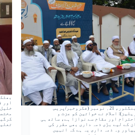
بھٹکل
اور ق
بنگلور، 21؍ نومبر (فکروخبر/پریس
خلیل 
یلیز): اسلام نے خواتین کو عزت و
مختصر
حترام اور مقام سے نوازا ہے، ساتھ ہی
کرگیے
ن کے لیے بڑی ذمہ داری بھی مقرر کی
تعلیم
یاور وہ ذمہ داری یہ ہے کہ انہیں