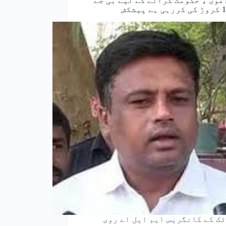
عویٰ ، حکومت گرانے کے لیے بی جے
ک کے کانگریس ایم ایل اے روی