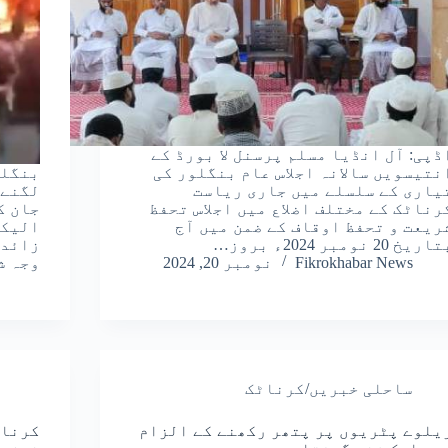
ڈپی: آل انڈیا مسلم پرسنل لا بورڈ کے
نتیسویں سالانہ اجلاس عام بنگلور کی
بنگلو
یاری کے سلسلے میں جاری ریاست
لگنے 
رناٹک کے مختلف اضلاع میں اجلاس تحفظ
جان ک
ریعت و تحفظ اوقاف کے ضمن میں آج
الیکٹ
ریخ 20 نومبر 2024ء بروز…
زائد 
Fikrokhabar News
نومبر 20, 2024
وجہ ش
ساحلی خبریں/کرناٹک
یلوے پٹریوں پر پتھر رکھنے کے الزام
کرناٹ