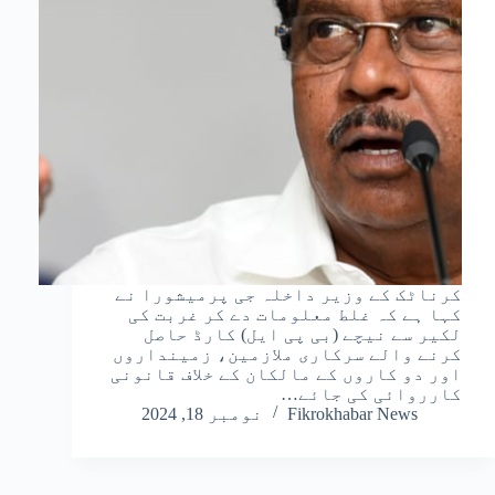
کرناٹک کے وزیر داخلہ جی پرمیشورا نے
کہا ہے کہ غلط معلومات دے کر غربت کی
لکیر سے نیچے (بی پی ایل) کارڈ حاصل
کرنے والے سرکاری ملازمین، زمینداروں
اور دو کاروں کے مالکان کے خلاف قانونی
کارروائی کی جائے…
Fikrokhabar News
نومبر 18, 2024