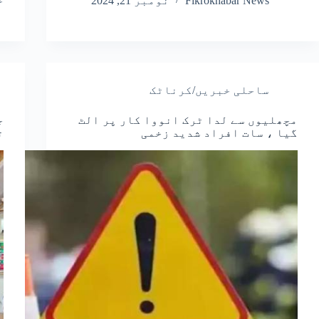
Fikrokhabar News
نومبر 21, 2024
خ
ساحلی خبریں/کرناٹک
مچھلیوں سے لدا ٹرک انووا کار پر الٹ
ج
گیا ، سات افراد شدید زخمی
ت