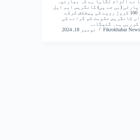
 نے الزام لگایا ہے کہ بھارتیہ
پارٹی (بی جے پی) کانگریس ایم ایل
اے کو 100 کروڑ روپے کی پیشکش کرکے
ں کانگریس حکومت کو گرانے کی
کررہی ہے۔ گنیگا…
Fikrokhabar News
نومبر 18, 2024