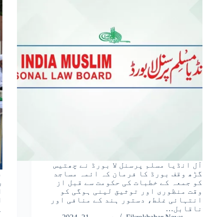
آل انڈیا مسلم پرسنل لا بورڈ نے چھتیس
گڑھ وقف بورڈ کا فرمان کہ ائمہ مساجد
کو جمعہ کے خطبات کی حکومت سے قبل از
ر
وقت منظوری اور توثیق لینی ہوگی کو
ا
انتہائی غلط، دستور ہند کے منافی اور
ا
ناقابل…
ہ