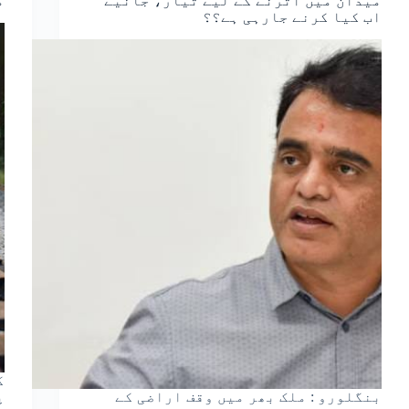
میدان میں اترنے کے لیے تیار، جانیے
م
اب کیا کرنے جارہی ہے؟؟
ک
بنگلورو : ملک بھر میں وقف اراضی کے
پ