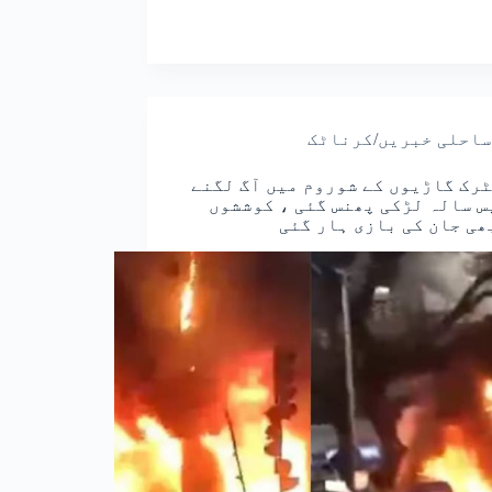
ساحلی خبریں/کرناٹک
رک گاڑیوں کے شوروم میں آگ لگنے
س سالہ لڑکی پھنس گئی ، کوششوں
ھی جان کی بازی ہار گئی