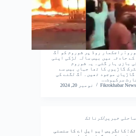
رو : راجکمار روڈ پر شوروم کو آگ
کے حادثہ میں بیس سالہ لڑکی اپنی
ی بازی ہار گئی۔ یہ شوروم
رک گاڑیوں کا تھا جہاں بیس سے
گاڑیاں موجود تھیں۔ آگ لگنے کی
ارٹ سرکیوٹ…
Fikrokhabar News
نومبر 20, 2024
ساحلی خبریں/کرناٹک
ک : کانگریس ایم ایل اے کا سنسنی