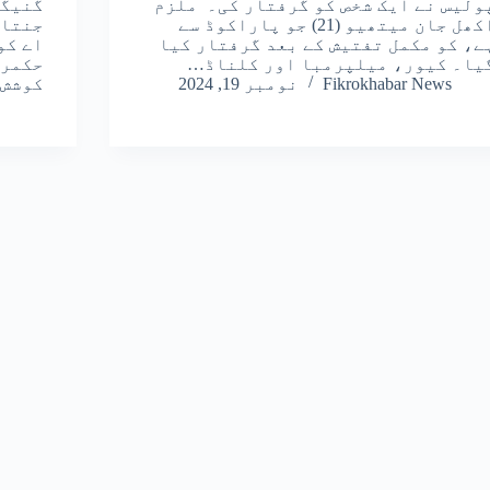
ولیس نے ایک شخص کو گرفتار کی۔ ملزم
گنیگا
اکھل جان میتھیو (21) جو پاراکوڈ سے
جنتا 
ے، کو مکمل تفتیش کے بعد گرفتار کیا
یا۔ کیور، میلپرمبا اور کلناڈ…
حکمرا
Fikrokhabar News
نومبر 19, 2024
کوشش 