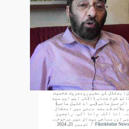
 : بھٹکل کی مشہورومعروف شخصیت
ائدِ قوم جناب ڈاکٹر ایس ایم سید
الرحمن صاحب (سی اے خلیل صاحب)
 علالت کے بعد دبئی میں انتقال
۔ انا اللہ وانا الیہ راجعون
ی اور سماجی میدان میں مرحوم…
Fikrokhabar News
نومبر 21, 2024