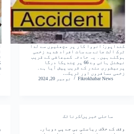
کنداپور: انووا کار پر مچھلیوں سے لدا
ا
ٹرک الٹ جانے سے سات افراد شدید زخمی
ا
ہوگئے ہیں۔ یہ حادثہ کمبھاشی کے قریب
ت
نیشنل ہائی وے 66 پر چندیکا درگا
ک
پرمیشوری مندر کے قریب پیش آیا ہے۔
ش
زخمی مسافروں اور ٹریک…
بتا
Fikrokhabar News
نومبر 20, 2024
ساحلی خبریں/کرناٹک
وقف کے خلاف ریاستی بی جے پی دوبارہ
ر