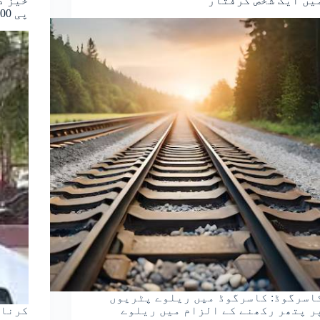
یں ایک شخص گرفتار
خیز د
پی 100 کروڑ کی کررہی ہے پیشکش
اسرگوڈ: کاسرگوڈ میں ریلوے پٹریوں
ر پتھر رکھنے کے الزام میں ریلوے
کرناٹ