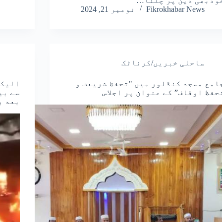
ودبھی دین پر چلنا…
Fikrokhabar News
نومبر 21, 2024
ساحلی خبریں/کرناٹک
امع مسجد کنڈلور میں "تحفظ شریعت و
الیکٹ
حفظ اوقاف” کے عنوان پر اجلاس
سے بی
بعد ب