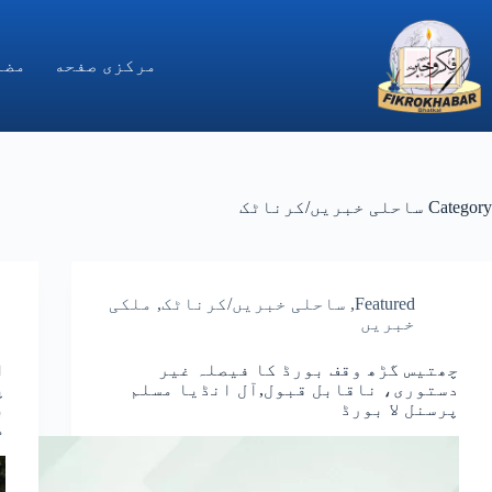
Ski
t
conten
مركزى صفحه
مضا
Category
ساحلی خبریں/کرناٹک
Featured
,
ساحلی خبریں/کرناٹک
,
ملکی
خبریں
چھتیس گڑھ وقف بورڈ کا فیصلہ غیر
ا
دستوری، ناقابل قبول,آل انڈیا مسلم
پ
پرسنل لا بورڈ
ب
م