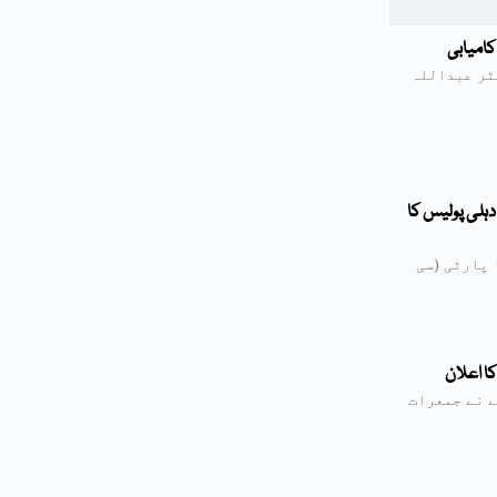
کامیابی
ٹر عبداللہ
دہلی پولیس کا
 پارٹی (سی
کا اعلان
یت دیپکے نے جمعرات