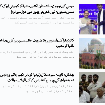
سرسی کے نوجوان سائنسدان اکشے مشیلکر کو نیتی آیوگ کا ق
صدرِ جمہوریہ نے راشٹرپتی بھون میں عزاز سے نوازا
سرسی (فکروخبر نیوز) سرسی سے تعلق رکھنے والے 
سائنسدان اور ایکسپری مائنڈ لیبس کے
کانوڑ یاترا کے راستوں پر بلاضرورت جانے سے پرہیز کریں: دارالع
طلبا کو مشورہ
ہندوستان کے معروف اور تاریخی تعلیمی ادارے د
دیوبند نے سالانہ کانوڑ یاترا کے پیش
بھٹکل: کابینہ سے منکال وئیدیا کو باہر رکھے جانے پر ماہی 
شدید ناراضگی، پریس کانفرنس کر کے اٹھائے سوالات
بھٹکل (فکروخبر نیوز) کرناٹک کابینہ کی حالیہ 
بھٹکل کے رکنِ اسمبلی اور سابق