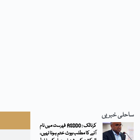
ساحلی خبریں
کرناٹک : ASDDO فہرست میں نام
آنے کا مطلب ووٹ ختم ہونا نہیں،