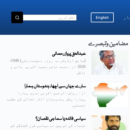
ار
English
مضامین وتبصرے
عبدالحق پرواز رحمانی
(سابق ایڈیٹر سہ روزہ دعوت،دہلی) 1948-
2026 از : محمد ناصر سعید اکرمی بانی و
ناظم
سارے جہاں سے اچھا، ہندوستاں ہمارا
از : ریاض الرحمن اکرمی ندوی ہمارا
پیارا وطن ہندوستان اللہ تعالیٰ کی عظیم
نعمتوں
سیاسی فائدہ یا سماجی نقصان؟
علماء کی توہین نے سیاسی طرزِ گفتگو کو