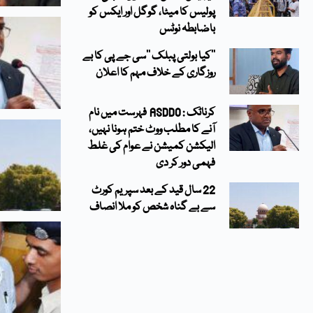
پولیس کا میٹا، گوگل اور ایکس کو
باضابطہ نوٹس
’’کیا بولتی پبلک ‘‘سی جے پی کا بے
روزگاری کے خلاف مہم کا اعلان
کرناٹک : ASDDO فہرست میں نام
آنے کا مطلب ووٹ ختم ہونا نہیں،
الیکشن کمیشن نے عوام کی غلط
فہمی دور کر دی
22 سال قید کے بعد سپریم کورٹ
سے بے گناہ شخص کو ملا انصاف