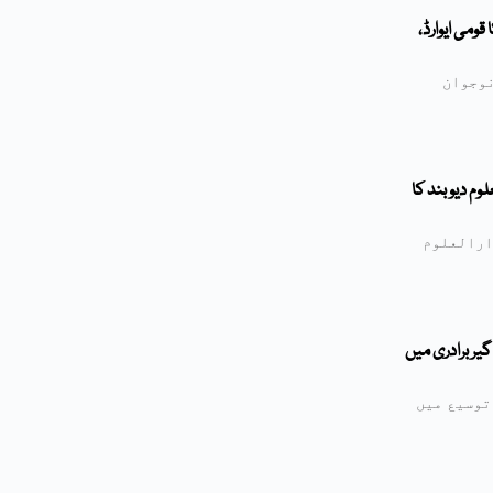
ومی ایوارڈ،
نوجوان
لوم دیوبند کا
ارالعلوم
گیربرادری میں
توسیع میں