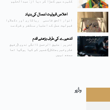
کٹہرے میں کھڑا کر دیا از: عبدالحلیم
اخلاص قبولیت اعمال کی بنیاد
انوار الحق قاسمی ریاکاری اور دکھلاوا
قبولیت عمل کے اعتبار سےکفر و شرک سے
اندھیرے کی طرف بڑھتے قدم
تحریر : عتیق الرحمن ڈانگی ندوی (رفیق
فکروخبربھٹکل) ضمیر کو کیا ہوگیا تھا
سمجھ نہیں
وڈیو