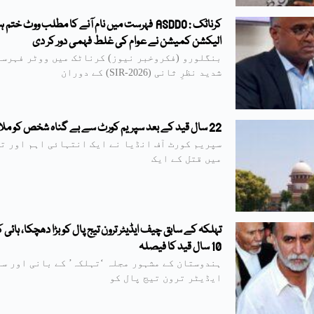
کرناٹک : ASDDO فہرست میں نام آنے کا مطلب ووٹ ختم 
الیکشن کمیشن نے عوام کی غلط فہمی دور کر دی
بنگلورو (فکروخبر نیوز) کرناٹک میں ووٹر فہرست
شدید نظرِ ثانی (SIR-2026) کے دوران
22 سال قید کے بعد سپریم کورٹ سے بے گناہ شخص کو ملا انصاف
سپریم کورٹ آف انڈیا نے ایک انتہائی اہم اور ت
میں قتل کے ایک
تہلکہ کے سابق چیف ایڈیٹر ترون تیج پال کو بڑا دھچکا، ہائی 
10 سال قید کا فیصلہ
ہندوستان کے مشہور مجلہ ‘تہلکہ’ کے بانی اور سا
ایڈیٹر ترون تیج پال کو