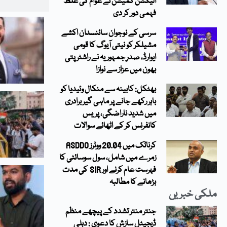
الیکشن کمیشن نے عوام کی غلط
فہمی دور کر دی
سرسی کے نوجوان سائنسدان اکشے
مشیلکر کو نیتی آیوگ کا قومی
ایوارڈ، صدرِ جمہوریہ نے راشٹرپتی
بھون میں عزاز سے نوازا
بھٹکل: کابینہ سے منکال وئیدیا کو
باہر رکھے جانے پر ماہی گیربرادری
میں شدید ناراضگی، پریس
کانفرنس کر کے اٹھائے سوالات
کرناٹک میں 20.04 ووٹرز ASDDO
زمرے میں شامل، سول سوسائٹی کا
فہرست عام کرنے اور SIR کی مدت
بڑھانے کا مطالبہ
ملکی خبریں
جنتر منتر تشدد کے پیچھے منظم
ڈیجیٹل سازش کا دعوی : دہلی