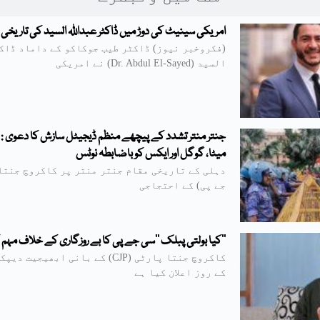
امریکی سینیٹ کی دوڑ میں ڈاکٹر عبداللہ السید کی تاریخی 
(فکروخبر نیوز) ڈاکٹر طیب جوکاکو کے داماد ڈاک
السید (Dr. Abdul El-Sayed) نے امریکی
جنتر منتر تشدد کے پیچھے منظم ڈیجیٹل سازش کا دعوی : 
میٹا، گوگل اور ایکس کو باضابطہ نوٹس
دہلی کے تاریخی مقام جنتر منتر پر کاکروچ جنتا
جے پی) کے احتجاجی
’’کیا بولتی پبلک ‘‘سی جے پی کا بے روزگاری کے خلاف مہم 
کاکروچ جنتا پارٹی (CJP) کے بانی ابھیج
کے روز اعلان کیا ہے