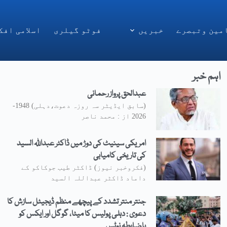
مین وتبصرے
خبریں
فوٹو گیلری
اسلامی افک
اہم خبر
عبدالحق پرواز رحمانی
(سابق ایڈیٹر سہ روزہ دعوت،دہلی) 1948-
2026 از : محمد ناصر
امریکی سینیٹ کی دوڑ میں ڈاکٹر عبداللہ السید
کی تاریخی کامیابی
(فکروخبر نیوز) ڈاکٹر طیب جوکاکو کے
داماد ڈاکٹر عبداللہ السید
جنتر منتر تشدد کے پیچھے منظم ڈیجیٹل سازش کا
دعوی : دہلی پولیس کا میٹا، گوگل اور ایکس کو
باضابطہ نوٹس