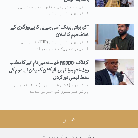
دہلی کے تاریخی مقام جنتر منتر پر
کاکروچ جنتا پارٹی
’’کیا بولتی پبلک ‘‘سی جے پی کا بے روزگاری کے
خلاف مہم کا اعلان
کاکروچ جنتا پارٹی (CJP) کے بانی
ابھیجیت دیپکے نے جمعرات
کرناٹک : ASDDO فہرست میں نام آنے کا مطلب
ووٹ ختم ہونا نہیں، الیکشن کمیشن نے عوام کی
غلط فہمی دور کر دی
بنگلورو (فکروخبر نیوز) کرناٹک میں
ووٹر فہرستوں کی خصوصی شدید
خبر
مضامین وتبصرے