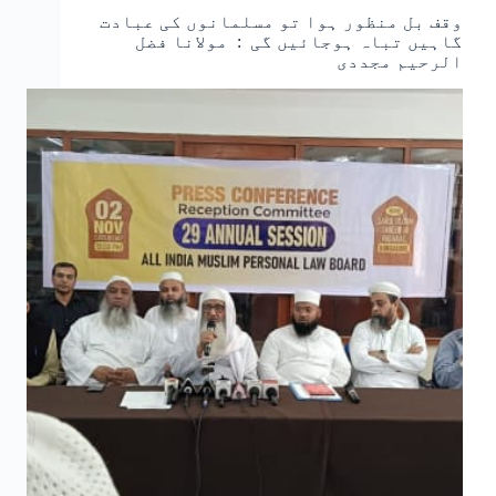
وقف بل منظور ہوا تو مسلمانوں کی عبادت
گاہیں تباہ ہوجائیں گی : مولانا فضل
الرحیم مجددی