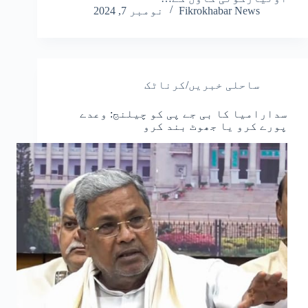
Fikrokhabar News
نومبر 7, 2024
ساحلی خبریں/کرناٹک
سدارامیا کا بی جے پی کو چیلنج: وعدے
پورے کرو یا جھوٹ بند کرو