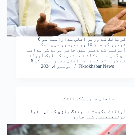
کرناٹک کے وزیر اعلیٰ سدارامیا کو 6
نومبر کو صبح 10 بجے میسور میں لوک
آیوکتہ کے دفتر میں حاضر ہونے کی ہدایت
دی گئی ہے۔ حکام نے بتایا کہ لوک آیوکتہ
نے کرناٹک کے وزیر اعلیٰ سدارامیا کو 6…
Fikrokhabar News
نومبر 4, 2024
ساحلی خبریں/کرناٹک
کرناٹک حکومت نے پتنگ بازی کے لیے نیا
نوٹیفیکیشن کیا جاری