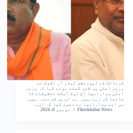
کرناٹک کے اپوزیشن لیڈر آر اشوک نے
وزیر اعلیٰ پر طنز کستے ہوئے کہا کہ وزیر
اعلیٰ سدارامیا آج لوک آیکت تحقیقات کا
سامنا کر رہے ہیں۔ ہم اس پر شرمندہ ہیں۔
سی ایم سدارامیا نے دعویٰ کیا کہ ان…
Fikrokhabar News
نومبر 6, 2024