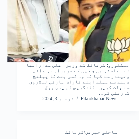
بنگلورو: کرناٹک کے وزیر اعلیٰ سدارامیا
نے ریاستی بی جے پی کے سربراہ بی وائی
وجیندر سے کہا کہ وہ کسی بحث کا چیلنج
دینے سے پہلے اپنے ناراض پارٹی لیڈروں
سے بات کریں۔ کانگریس کی پری پول
گارنٹی کو…
Fikrokhabar News
نومبر 3, 2024
ساحلی خبریں/کرناٹک