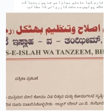
جاری کیا مذمتی بیان : بی جے پی رہنما کے
خلاف پولیس سے سخت کارروائی کا مطالبہ