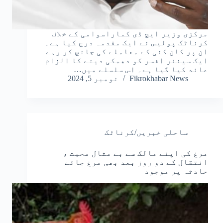
مرکزی وزیر ایچ ڈی کماراسوامی کے خلاف
کرناٹک پولیس نے ایک مقدمہ درج کیا ہے۔
ان پر کان کنی کے معاملے کی جانچ کر رہے
ایک سینئر افسر کو دھمکی دینے کا الزام
عائد کیا گیا ہے۔ اس سلسلے میں…
Fikrokhabar News
نومبر 5, 2024
ساحلی خبریں/کرناٹک
مرغ کی اپنے مالک سے بے مثال محبت ،
انتقال کے دو روز بعد بھی مرغ جائے
حادثہ پر موجود