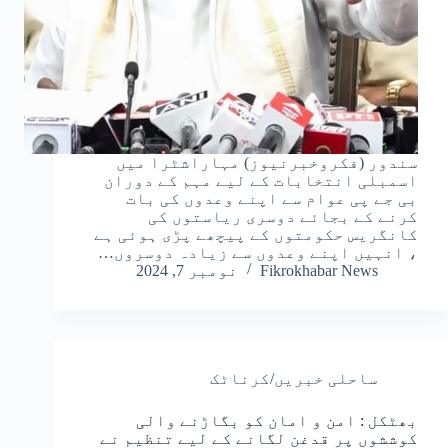
سندور (فکروخبرنیوز) مہاراشٹرا میں
اسمبلی انتخابات کے لیے مہم کے دوران
بی جے پی عوام سے اپنے وعدوں کی بات
کرنے کے بجائے دوسری ریاستوں کی
کانگریس حکومتوں کے پیچھے پڑی ہوئی ہے
، انہیں اپنے وعدوں سے زیادہ دوسروں…
Fikrokhabar News
نومبر 7, 2024
ساحلی خبریں/کرناٹک
بھٹکل : امن و امان کو بگاڑنے والی
کوششوں پر قدغن لگانے کے لیے تنظیم نے