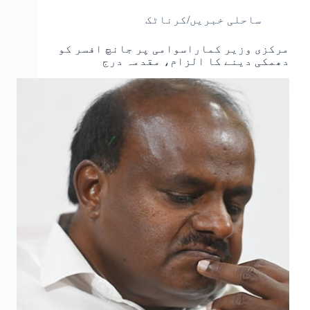
ساحلی خبریں/کرناٹک
مرکزی وزیر کماراسوامی پر جانچ افسر کو
دھمکی دینے کا الزام، مقدمہ درج