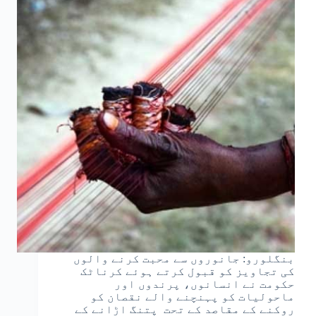
بنگلورو: جانوروں سے محبت کرنے والوں
کی تجاویز کو قبول کرتے ہوئے کرناٹک
حکومت نے انسانوں، پرندوں اور
ماحولیات کو پہنچنے والے نقصان کو
روکنے کے مقاصد کے تحت پتنگ اڑانے کے