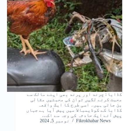
کڈابا : چرند اور پرند بھی اپنے مالک سے
محبت کرنے لگیں توان کی محبتیں مثالی
بن جاتی ہیں۔ اسی طرح کا ایک واقعہ
کڈابا کے کوڈیمبالا میں پیش آیا ہے جہاں
پیش آئے ایک حادثہ کی وجہ سے اک…
Fikrokhabar News
نومبر 5, 2024