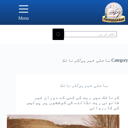
Ski
t
conten
Menu
Category
ساحلی خبریں/کرناٹک
ساحلی خبریں/کرناٹک
کرناٹک میں ریت کی کمی کے دوران غیر
قانونی ریت نکالنے کی کوششوں پر پولیس
کی کارروائی