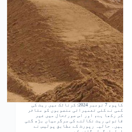
کاپو، 7 نومبر 2024: کرناٹک میں ریت کی
کمی نے کئی تعمیراتی منصوبوں کو متاثر
کر رکھا ہے، اور اس صورتحال میں غیر
قانونی ریت نکالنے کی سرگرمیاں بڑھ گئی
ہیں۔ حالیہ رپورٹ کے مطابق پولیس نے
اولیارگولی گاؤں کے…