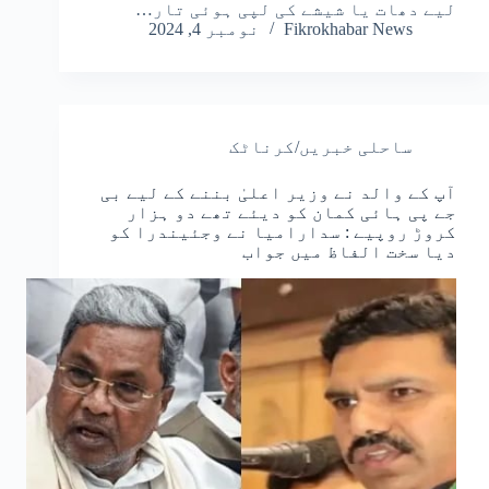
لیے دھات یا شیشے کی لپی ہوئی تار…
Fikrokhabar News
نومبر 4, 2024
ساحلی خبریں/کرناٹک
آپ کے والد نے وزیر اعلیٰ بننے کے لیے بی
جے پی ہائی کمان کو دیئے تھے دو ہزار
کروڑ روپیے : سدارامیا نے وجئیندرا کو
دیا سخت الفاظ میں جواب