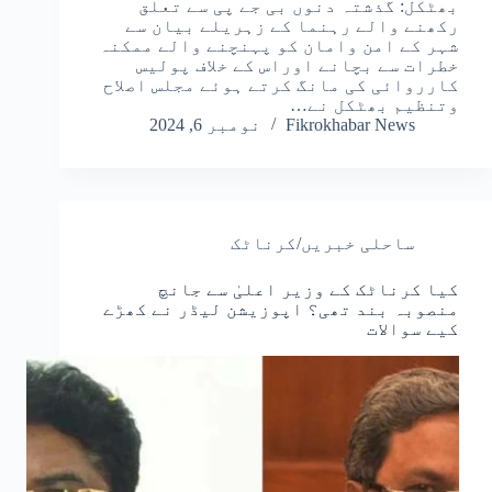
بھٹکل: گذشتہ دنوں بی جے پی سے تعلق
رکھنے والے رہنما کے زہریلے بیان سے
شہر کے امن وامان کو پہنچنے والے ممکنہ
خطرات سے بچانے اوراس کے خلاف پولیس
کارروائی کی مانگ کرتے ہوئے مجلس اصلاح
وتنظیم بھٹکل نے…
Fikrokhabar News
نومبر 6, 2024
ساحلی خبریں/کرناٹک
کیا کرناٹک کے وزیر اعلیٰ سے جانچ
منصوبہ بند تھی؟ اپوزیشن لیڈر نے کھڑے
کیے سوالات