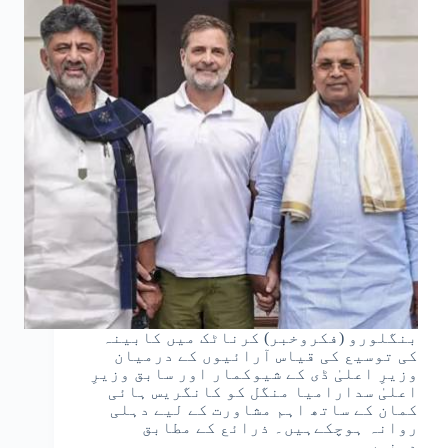
بنگلورو (فکروخبر) کرناٹک میں کابینہ
کی توسیع کی قیاس آرائیوں کے درمیان
وزیرِ اعلیٰ ڈی کے شیوکمار اور سابق وزیرِ
اعلیٰ سدارامیا منگل کو کانگریس ہائی
کمان کے ساتھ اہم مشاورت کے لیے دہلی
روانہ ہوچکےہیں۔ ذرائع کے مطابق
دونوں…