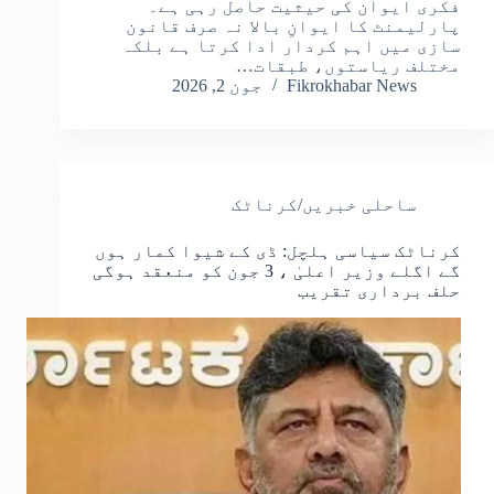
فکری ایوان کی حیثیت حاصل رہی ہے۔
پارلیمنٹ کا ایوانِ بالا نہ صرف قانون
سازی میں اہم کردار ادا کرتا ہے بلکہ
مختلف ریاستوں، طبقات…
Fikrokhabar News
جون 2, 2026
ساحلی خبریں/کرناٹک
کرناٹک سیاسی ہلچل: ڈی کے شیوا کمار ہوں
گے اگلے وزیر اعلیٰ ، 3 جون کو منعقد ہوگی
حلف برداری تقریب