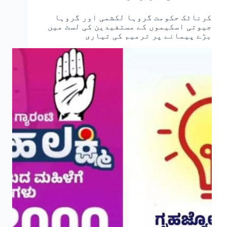
کرناٹک حکومت گروہا لکشمی اور گروہا
جیوتی اسکیموں کے مستفیدین کی لسٹ میں
بڑے پیمانے پر ترمیم کی تیاری