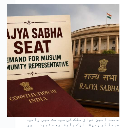
محمد امین نواز ملک کی سیاست میں راجیہ
سبھا کو ہمیشہ ایک باوقار، سنجیدہ اور