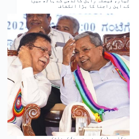
تیار، فیصلہ راہل گاندھی کے ہاتھ میں:
کے این راجنا کا بڑا انکشاف
بنگلورو(فکروخبرنیوز) کرناٹک میں