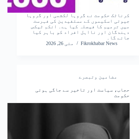
کرناٹک حکومت نے گروہا لکشمی اور گروہا
جیوتی اسکیموں کے مستفیدین کی فہرست
میں ترمیم کا فیصلہ کیا ہے۔ انکم ٹیکس
دہندگان اور نااہل افراد کو باہر کیا
جائے گا۔
Fikrokhabar News
مئی 26, 2026
مضامین وتبصرے
حجاب، سیاست اور تاخیر سے جاگی ہوئی
حکومت