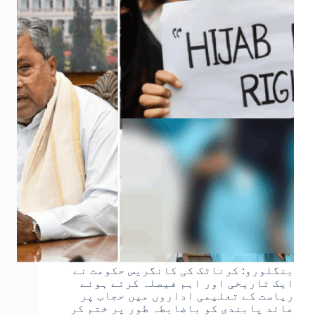
بنگلورو: کرناٹک کی کانگریس حکومت نے
ایک تاریخی اور اہم فیصلہ کرتے ہوئے
ریاست کے تعلیمی اداروں میں حجاب پر
عائد پابندی کو باضابطہ طور پر ختم کر