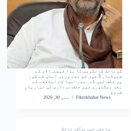
کرناٹک کانگریس کا بڑا فیصلہ: ڈی کے
شیوکمار 3 جون کو نئے وزیر اعلیٰ کے طور
پر حلف لیں گے۔ سدرامیا کے استعفے کے
بعد بنگلورو میں حلف برداری کی تیاریاں
شروع۔
Fikrokhabar News
مئی 30, 2026
ساحلی خبریں/کرناٹک