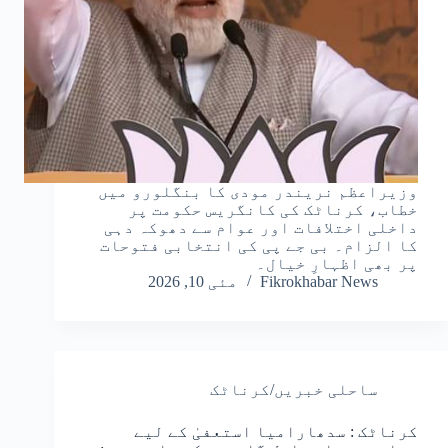
وزیراعظم نریندر مودی کا بنگلورو میں
خطاب، کرناٹک کی کانگریس حکومت پر
داخلی اختلافات اور عوام سے دھوکہ دہی
کا الزام۔ بی جے پی کی انتخابی فتوحات
پر بھی اظہارِ خیال۔
Fikrokhabar News
مئی 10, 2026
ساحلی خبریں/کرناٹک
کرناٹک : سدھارامیا استعفیٰ کے لیے