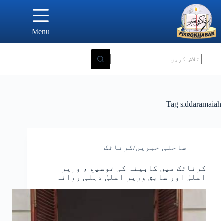
Ski
t
conten
Menu
Tag
siddaramaiah
ساحلی خبریں/کرناٹک
کرناٹک میں کابینہ کی توسیع ، وزیر
اعلیٰ اور سابق وزیر اعلیٰ دہلی روانہ