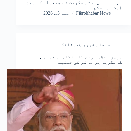
دیا ہے۔ ریاستی حکومت نے جمعرات کے روز
ایک نیا حکم نامہ…
Fikrokhabar News
مئی 13, 2026
ساحلی خبریں/کرناٹک
وزیر اعظم مودی کا بنگلورو دورہ ،
کانگریس پر جم کر کی تنقید