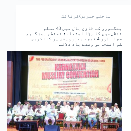
ساحلی خبریں/کرناٹک
بنگلورو کے ٹاؤن ہال میں 48 مسلم
تنظیموں کا بڑا اجتماع؛ تحفظ، روزگار،
حجاب اور 4 فیصد ریزرویشن پر کانگریس
کو انتخابی وعدے یاد دلائے