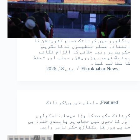
بنگلورو میں کرناٹک مسلم کنوینشن کا
انعقاد۔ مسلم تنظیموں نے کانگریس
حکومت پر وعدہ خلافی کا الزام لگاتے
ہوئے 4 فیصد ریزرویشن، حجاب اور تحفظ
کا مطالبہ کیا۔
Fikrokhabar News
مئی 18, 2026
Featured
,
ساحلی خبریں/کرناٹک
کرناٹک حکومت کا بڑا فیصلہ: اسکولوں
اور کالجوں میں حجاب پر پابندی ختم، بی
جے پی دور کا متنازع حکم نامہ واپس