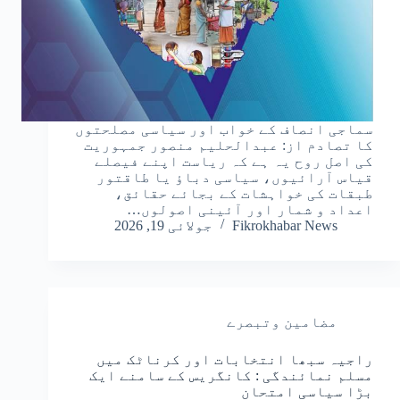
سماجی انصاف کے خواب اور سیاسی مصلحتوں
کا تصادم از: عبدالحلیم منصور جمہوریت
کی اصل روح یہ ہے کہ ریاست اپنے فیصلے
قیاس آرائیوں، سیاسی دباؤ یا طاقتور
طبقات کی خواہشات کے بجائے حقائق،
اعداد و شمار اور آئینی اصولوں…
Fikrokhabar News
جولائی 19, 2026
مضامین وتبصرے
راجیہ سبھا انتخابات اور کرناٹک میں
مسلم نمائندگی : کانگریس کے سامنے ایک
بڑا سیاسی امتحان