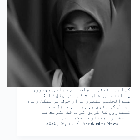
کیا یہ آئینی انصاف ہے، سیاسی مجبوری
یا انتخابی شطرنج کی نئی چال؟ از:
عبدالحلیم منصور ہزار خوف ہو لیکن زباں
ہو دل کی رفیق یہی رہا ہے ازل سے
قلندروں کا طریق کرناٹک حکومت نے
بالآخر وہ متنازعہ حکمنامہ…
Fikrokhabar News
مئی 19, 2026