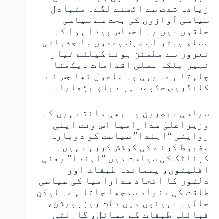
زیادہ شدت سے اٹھنے لگے۔ متبادل
سیاسی آوازوں کی بحث سے سیاسی
حلقوں میں یہ احساس پیدا ہوا کہ
مسلم ووٹر اب صرف وعدوں یا جذباتی
نعروں سے مطمئن ہونے کیلئے تیار
نہیں بلکہ عملی اقدامات دیکھنا
چاہتا ہے۔ یہی وہ ماحول تھا جس نے
کانگریس حکومت پر دباؤ بڑھایا۔
سیاسی مبصرین یہ بھی مانتے ہیں کہ
وزیراعلیٰ سدارامیا اس وقت اپنی
روایتی “اہندا” سیاست کو دوبارہ
مضبوط کرنے کی کوشش کررہے ہیں۔
کرناٹک کی سیاست میں “اہندا” یعنی
اقلیتوں، پسماندہ طبقات اور
دلتوں کا اتحاد سدارامیا کی سیاسی
طاقت کی بنیاد سمجھا جاتا ہے۔ لیکن
حالیہ مہینوں میں دلت ریزرویشن،
قبائلی طبقات کے مسائل، گارنٹی