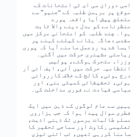
اسی دوران سی ای ٹی امتحانات کے
موقع پر برہمن طلبہ کے “جنیو” سے
متعلق پیش آیا واقعہ پورے
منظرنامے کو بدل دینے والا ثابت
ہوا۔ چند طلبہ کو امتحانی مرکز میں
مقدس دھاگہ ہٹانے کیلئے کہنے پر
ایسا شدید ردِعمل سامنے آیا کہ پوری
ریاستی مشینری حرکت میں آگئی۔
وزراء متحرک ہوگئے، پولیس
انتظامیہ حرکت میں آئی، ایف آئی آر
درج ہوئی، کالج کے خلاف کارروائی
ہوئی، تحقیقاتی کمیٹی بنی، اور
سیاسی قیادت نے فوری مداخلت کی۔
یہیں سے عام لوگوں کے ذہن میں ایک
فطری سوال پیدا ہوا کہ جب ہزاروں
مسلم طالبات برسوں تک ذہنی اذیت،
تعلیمی رکاوٹ اور سماجی تحقیر کا
سامنا کررہی تھیں، تب اتنی تیزی