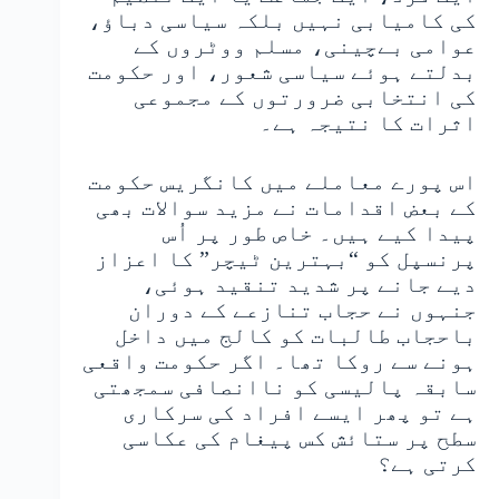
کی کامیابی نہیں بلکہ سیاسی دباؤ،
عوامی بےچینی، مسلم ووٹروں کے
بدلتے ہوئے سیاسی شعور، اور حکومت
کی انتخابی ضرورتوں کے مجموعی
اثرات کا نتیجہ ہے۔
اس پورے معاملے میں کانگریس حکومت
کے بعض اقدامات نے مزید سوالات بھی
پیدا کیے ہیں۔ خاص طور پر اُس
پرنسپل کو “بہترین ٹیچر” کا اعزاز
دیے جانے پر شدید تنقید ہوئی،
جنہوں نے حجاب تنازعے کے دوران
باحجاب طالبات کو کالج میں داخل
ہونے سے روکا تھا۔ اگر حکومت واقعی
سابقہ پالیسی کو ناانصافی سمجھتی
ہے تو پھر ایسے افراد کی سرکاری
سطح پر ستائش کس پیغام کی عکاسی
کرتی ہے؟