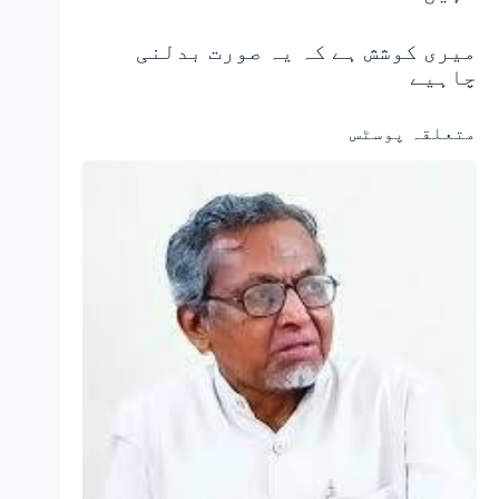
میری کوشش ہے کہ یہ صورت بدلنی
چاہیے
متعلقہ پوسٹس