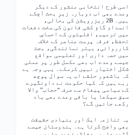
اسی طرح انتخابی منشور کے دیگر
وعدے بھی اب دوبارہ زیرِ بحث آچکے
ہیں۔ 2B ریزرویشن کی بحالی،
انسدادِ گاؤ کشی قانون کی سخت دفعات
میں ترمیم، اقلیتوں کے احساسِ
تحفظ، فرقہ پرست عناصر کے خلاف
کارروائی، بہتر نمائندگی، بجٹ
میں حصہ داری اور تعلیمی مواقع
جیسے وعدے اب بھی مکمل طور پر عملی
شکل اختیار نہیں کرسکے۔ یہی وجہ ہے
کہ باشعور حلقے اب یہ سوال پوچھ
رہے ہیں کہ کیا حکومت نے داونگیرے
کے سیاسی پیغام سے صرف “حجاب” والا
سبق سیکھا یا باقی وعدے بھی یاد
رکھے جائیں گے؟
یہ تنازعہ ایک اور بنیادی حقیقت
بھی واضح کرتا ہے۔ ہندوستان جیسے
کثیر مذہبی معاشرے میں مذہبی