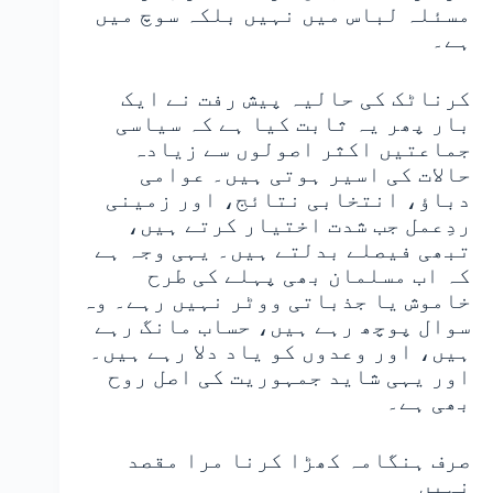
مسئلہ لباس میں نہیں بلکہ سوچ میں
ہے۔
کرناٹک کی حالیہ پیش رفت نے ایک
بار پھر یہ ثابت کیا ہے کہ سیاسی
جماعتیں اکثر اصولوں سے زیادہ
حالات کی اسیر ہوتی ہیں۔ عوامی
دباؤ، انتخابی نتائج، اور زمینی
ردِعمل جب شدت اختیار کرتے ہیں،
تبھی فیصلے بدلتے ہیں۔ یہی وجہ ہے
کہ اب مسلمان بھی پہلے کی طرح
خاموش یا جذباتی ووٹر نہیں رہے۔ وہ
سوال پوچھ رہے ہیں، حساب مانگ رہے
ہیں، اور وعدوں کو یاد دلا رہے ہیں۔
اور یہی شاید جمہوریت کی اصل روح
بھی ہے۔
صرف ہنگامہ کھڑا کرنا مرا مقصد
نہیں