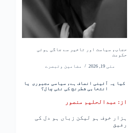
حجاب، سیاست اور تاخیر سے جاگی ہوئی
حکومت
مئی 19, 2026
مضامین وتبصرے
کیا یہ آئینی انصاف ہے، سیاسی مجبوری یا
انتخابی شطرنج کی نئی چال؟
از: عبدالحلیم منصور
ہزار خوف ہو لیکن زباں ہو دل کی
رفیق