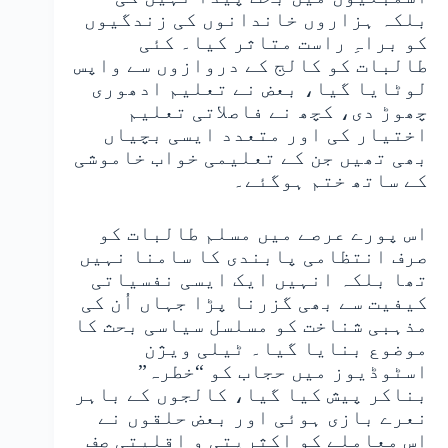
بلکہ ہزاروں خاندانوں کی زندگیوں
کو براہِ راست متاثر کیا۔ کئی
طالبات کو کالج کے دروازوں سے واپس
لوٹایا گیا، بعض نے تعلیم ادھوری
چھوڑ دی، کچھ نے فاصلاتی تعلیم
اختیار کی اور متعدد ایسی بچیاں
بھی تھیں جن کے تعلیمی خواب خاموشی
کے ساتھ ختم ہوگئے۔
اس پورے عرصے میں مسلم طالبات کو
صرف انتظامی پابندی کا سامنا نہیں
تھا بلکہ انہیں ایک ایسی نفسیاتی
کیفیت سے بھی گزرنا پڑا جہاں اُن کی
مذہبی شناخت کو مسلسل سیاسی بحث کا
موضوع بنایا گیا۔ ٹیلی ویژن
اسٹوڈیوز میں حجاب کو “خطرہ”
بناکر پیش کیا گیا، کالجوں کے باہر
نعرے بازی ہوئی اور بعض حلقوں نے
اس معاملے کو اکثریتی و اقلیتی صف