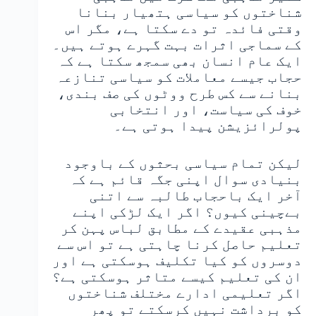
شناختوں کو سیاسی ہتھیار بنانا
وقتی فائدہ تو دے سکتا ہے، مگر اس
کے سماجی اثرات بہت گہرے ہوتے ہیں۔
ایک عام انسان بھی سمجھ سکتا ہے کہ
حجاب جیسے معاملات کو سیاسی تنازعہ
بنانے سے کس طرح ووٹوں کی صف بندی،
خوف کی سیاست، اور انتخابی
پولرائزیشن پیدا ہوتی ہے۔
لیکن تمام سیاسی بحثوں کے باوجود
بنیادی سوال اپنی جگہ قائم ہے کہ
آخر ایک باحجاب طالبہ سے اتنی
بےچینی کیوں؟ اگر ایک لڑکی اپنے
مذہبی عقیدے کے مطابق لباس پہن کر
تعلیم حاصل کرنا چاہتی ہے تو اس سے
دوسروں کو کیا تکلیف ہوسکتی ہے اور
ان کی تعلیم کیسے متاثر ہوسکتی ہے؟
اگر تعلیمی ادارے مختلف شناختوں
کو برداشت نہیں کرسکتے تو پھر