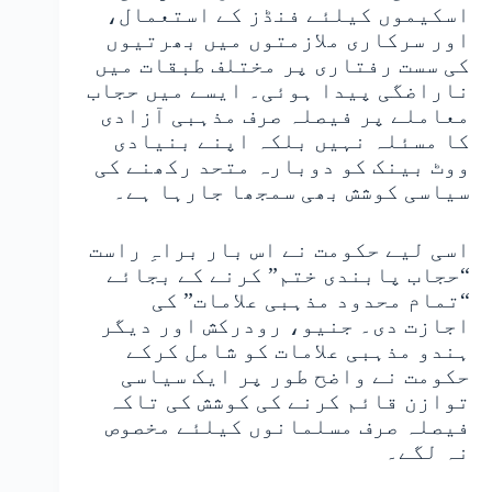
اسکیموں کیلئے فنڈز کے استعمال،
اور سرکاری ملازمتوں میں بھرتیوں
کی سست رفتاری پر مختلف طبقات میں
ناراضگی پیدا ہوئی۔ ایسے میں حجاب
معاملے پر فیصلہ صرف مذہبی آزادی
کا مسئلہ نہیں بلکہ اپنے بنیادی
ووٹ بینک کو دوبارہ متحد رکھنے کی
سیاسی کوشش بھی سمجھا جارہا ہے۔
اسی لیے حکومت نے اس بار براہِ راست
“حجاب پابندی ختم” کرنے کے بجائے
“تمام محدود مذہبی علامات” کی
اجازت دی۔ جنیو، رودرکش اور دیگر
ہندو مذہبی علامات کو شامل کرکے
حکومت نے واضح طور پر ایک سیاسی
توازن قائم کرنے کی کوشش کی تاکہ
فیصلہ صرف مسلمانوں کیلئے مخصوص
نہ لگے۔