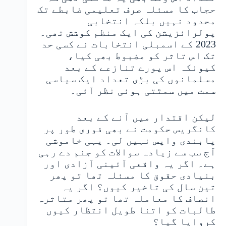
حجاب کا مسئلہ صرف تعلیمی ضابطے تک
محدود نہیں بلکہ انتخابی
پولرائزیشن کی ایک منظم کوشش تھی۔
2023 کے اسمبلی انتخابات نے کسی حد
تک اس تاثر کو مضبوط بھی کیا،
کیونکہ اس پورے تنازعے کے بعد
مسلمانوں کی بڑی تعداد ایک سیاسی
سمت میں سمٹتی ہوئی نظر آئی۔
لیکن اقتدار میں آنے کے بعد
کانگریس حکومت نے بھی فوری طور پر
پابندی واپس نہیں لی۔ یہی خاموشی
آج سب سے زیادہ سوالات کو جنم دے رہی
ہے۔ اگر یہ واقعی آئینی آزادی اور
بنیادی حقوق کا مسئلہ تھا تو پھر
تین سال کی تاخیر کیوں؟ اگر یہ
انصاف کا معاملہ تھا تو پھر متاثرہ
طالبات کو اتنا طویل انتظار کیوں
کروایا گیا؟