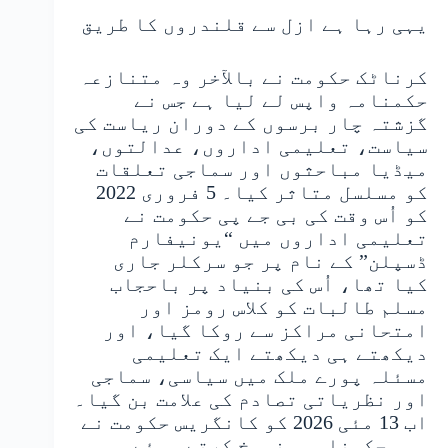
یہی رہا ہے ازل سے قلندروں کا طریق
کرناٹک حکومت نے بالآخر وہ متنازعہ
حکمنامہ واپس لے لیا ہے جس نے
گزشتہ چار برسوں کے دوران ریاست کی
سیاست، تعلیمی اداروں، عدالتوں،
میڈیا مباحثوں اور سماجی تعلقات
کو مسلسل متاثر کیا۔ 5 فروری 2022
کو اُس وقت کی بی جے پی حکومت نے
تعلیمی اداروں میں “یونیفارم
ڈسپلن” کے نام پر جو سرکلر جاری
کیا تھا، اُس کی بنیاد پر باحجاب
مسلم طالبات کو کلاس رومز اور
امتحانی مراکز سے روکا گیا، اور
دیکھتے ہی دیکھتے ایک تعلیمی
مسئلہ پورے ملک میں سیاسی، سماجی
اور نظریاتی تصادم کی علامت بن گیا۔
اب 13 مئی 2026 کو کانگریس حکومت نے
وہی حکمنامہ منسوخ کرتے ہوئے