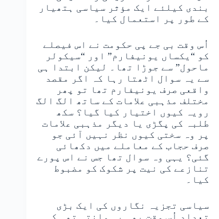
بندی کیلئے ایک مؤثر سیاسی ہتھیار
کے طور پر استعمال کیا۔
اُس وقت بی جے پی حکومت نے اس فیصلے
کو “یکساں یونیفارم” اور “سیکولر
ماحول” سے جوڑا تھا۔ لیکن ابتدا ہی
سے یہ سوال اٹھتا رہا کہ اگر مقصد
واقعی صرف یونیفارم تھا تو پھر
مختلف مذہبی علامات کے ساتھ الگ الگ
رویہ کیوں اختیار کیا گیا؟ سکھ
طلبہ کی پگڑی یا دیگر مذہبی علامات
پر وہ سختی کیوں نظر نہیں آئی جو
صرف حجاب کے معاملے میں دکھائی
گئی؟ یہی وہ سوال تھا جس نے اس پورے
تنازعے کی نیت پر شکوک کو مضبوط
کیا۔
سیاسی تجزیہ نگاروں کی ایک بڑی
تعداد اُس وقت بھی یہ مانتی تھی کہ