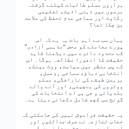
ہزاروں مسلم طالبات کیلئے گزشتہ
برسوں میں ذہنی اذیت، تعلیمی
رکاوٹ اور سماجی عدم تحفظ کی علامت
بن چکا تھا؟
یہاں سب سے اہم بات یہ ہے کہ اس
پورے معاملے کو محض “مذہبی آزادی”
کے محدود دائرے میں دیکھنا شاید
حقیقت کا ادھورا مطالعہ ہوگا۔ اس
کے پس منظر میں سیاست، ووٹ بینک،
انتخابی دباؤ، سماجی ردِعمل،
برہمن طبقے کی ناراضگی، مسلم
ووٹروں کی بےچینی، اور آنے والے
بلدیاتی و جی بی اے انتخابات کی
گونج سب کچھ شامل دکھائی دیتا ہے۔
یہ حقیقت فراموش نہیں کی جاسکتی کہ
حجاب تنازعہ نے صرف عدالتوں اور
اسمبلیوں میں بحث پیدا نہیں کی