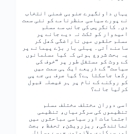
یہاں داونگیرے جنوبی ضمنی انتخاب
نے پورے سیاسی منظرنامے کو نئی سمت
دی۔ کانگریس کی جانب سے مسلم
امیدوار کو ٹکٹ نہ دیے جانے پر
مسلم حلقوں میں ناراضگی کھل کر
سامنے آئی۔ پہلی بار بڑے پیمانے پر
یہ بحث شروع ہوئی کہ کیا مسلمانوں
کے ووٹ کو مستقل طور پر “خوف کی
سیاست” کے ذریعے ایک ہی سمت میں
رکھا جاسکتا ہے؟ کیا صرف بی جے پی
کو روکنے کے نام پر ہر فیصلہ قبول
کرلیا جائے؟
اسی دوران مختلف مختلف مسلم
تنظیموں کی سرگرمیاں، تنظیمی
اجتماعات اور سیاسی مباحثوں میں
نمائندگی، ریزرویشن، تحفظ ، بجٹ
اور سرکاری ملازمتوں جیسے مسائل