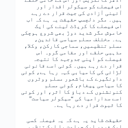
اس فیصلے کو سیکولر اقدار اور
آئینی آزادی کی جیت قرار دے رہے
ہیں۔ مگر دلچسپ حقیقت یہ ہے کہ اب
اس فیصلے کا کریڈٹ لینے کی ایک
خاموش مگر شدید دوڑ بھی شروع ہوچکی
ہے۔ مختلف مسلم سیاسی قائدین،
مسلم تنظیمیں، سماجی کارکن، وکلا،
مذہبی حلقے اور مقامی گروہ اس
فیصلے کو اپنی جدوجہد کا نتیجہ
قرار دے رہے ہیں۔ کوئی اسے قانونی
لڑائی کی کامیابی کہہ رہا ہے، کوئی
داونگیرے کے باشعور مسلم ووٹروں
کا سیاسی پیغام، کوئی مسلم
کنونشنوں کے دباؤ کا اثر، اور کوئی
اسے سدارامیا کی “سیکولر سیاست”
کا ثبوت قرار دے رہا ہے۔
حقیقت شاید یہ ہے کہ یہ فیصلہ کسی
ایک فرد، ایک جماعت یا ایک تنظیم