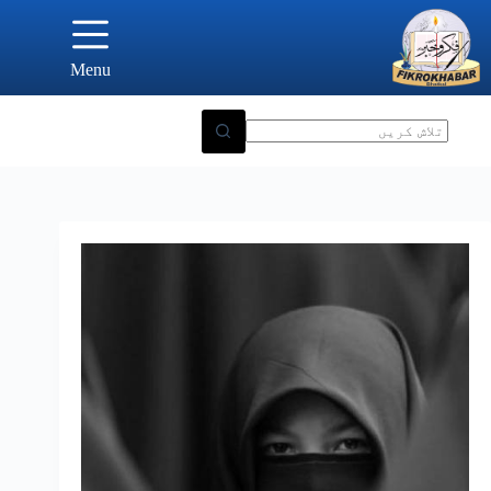
Ski
t
conten
Menu