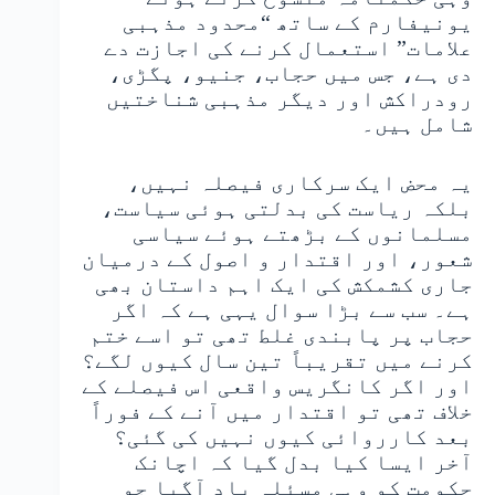
یونیفارم کے ساتھ “محدود مذہبی
علامات” استعمال کرنے کی اجازت دے
دی ہے، جس میں حجاب، جنیو، پگڑی،
رودراکش اور دیگر مذہبی شناختیں
شامل ہیں۔
یہ محض ایک سرکاری فیصلہ نہیں،
بلکہ ریاست کی بدلتی ہوئی سیاست،
مسلمانوں کے بڑھتے ہوئے سیاسی
شعور، اور اقتدار و اصول کے درمیان
جاری کشمکش کی ایک اہم داستان بھی
ہے۔ سب سے بڑا سوال یہی ہے کہ اگر
حجاب پر پابندی غلط تھی تو اسے ختم
کرنے میں تقریباً تین سال کیوں لگے؟
اور اگر کانگریس واقعی اس فیصلے کے
خلاف تھی تو اقتدار میں آنے کے فوراً
بعد کارروائی کیوں نہیں کی گئی؟
آخر ایسا کیا بدل گیا کہ اچانک
حکومت کو وہی مسئلہ یاد آگیا جو