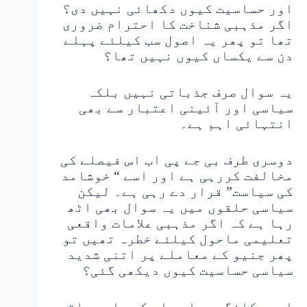
اور حساسیت کیوں دکھائی نہیں دی؟
اگر مذہبی شناخت کا احترام ضروری
تھا تو پھر یہ اصول سب کیلئے پہلے
دن سے یکساں کیوں نہیں تھا؟
یہ سوال صرف جذباتی نہیں بلکہ
سیاسی اور آئینی اعتبار سے بھی
انتہائی اہم ہے۔
دوسری طرف بی جے پی اب اس فیصلے کی
مخالفت کررہی ہے اور اسے “ خوشامد
کی سیاست” قرار دے رہی ہے۔ لیکن
سیاسی حلقوں میں یہ سوال بھی اٹھ
رہا ہے کہ اگر مذہبی علامات واقعی
تعلیمی ماحول کیلئے خطرہ تھیں تو
پھر جنیو کے معاملے پر اتنی شدید
سیاسی حساسیت کیوں دیکھی گئی؟
ادھر کانگریس اور اس کے حامی حلقے