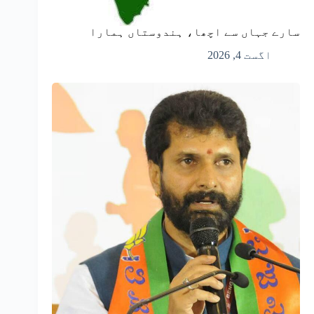
سارے جہاں سے اچھا، ہندوستاں ہمارا
اگست 4, 2026