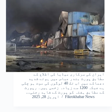
ایران کی سرکاری میڈیا کی اطلاع کے
مطابق پورٹ بندر عباس میں ہوئے شدید
دھماکے میں اب تک 40 لوگوں کی موت ہو چکی
ہے جبکہ 1200 سے زیادہ زخمی ہیں۔ رپورٹ
کے مطابق ہفتہ کو پورٹ کے شاہد رجئی…
Fikrokhabar News
اپریل 28, 2025