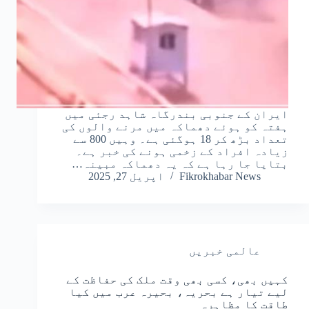
ایران کے جنوبی بندرگاہ شاہد رجئی میں
ہفتہ کو ہوئے دھماکہ میں مرنے والوں کی
تعداد بڑھ کر 18 ہوگئی ہے۔ وہیں 800 سے
زیادہ افراد کے زخمی ہونے کی خبر ہے۔
بتایا جا رہا ہے کہ یہ دھماکہ مبینہ…
Fikrokhabar News
اپریل 27, 2025
عالمی خبریں
کہیں بھی، کسی بھی وقت ملک کی حفاظت کے
لیے تیار ہے بحریہ، بحیرہ عرب میں کیا
طاقت کا مظاہرہ