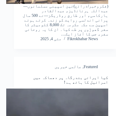
(فکروخبر/ذرائع)تین اسپینی مسلمانوں—
عبداللہ ہرنانڈیز، عبدالقادر
ہارکاسی، اور طارق روڈریگز—نے 500 سال
پرانی اندلسی روایت کو زندہ کرتے ہوئے
اسپین سے مکہ مکرمہ تک 8,000 کلومیٹر کا
سفر گھوڑوں پر طے کیا۔ ان کا یہ روحانی
سفر، جس کا آغاز ایک…
Fikrokhabar News
مئی 4, 2025
Featured
,
عالمی خبریں
کیا ایرانی بندرگاہ پر دھماکہ میں
اسرائیل کا ہاتھ ہے !