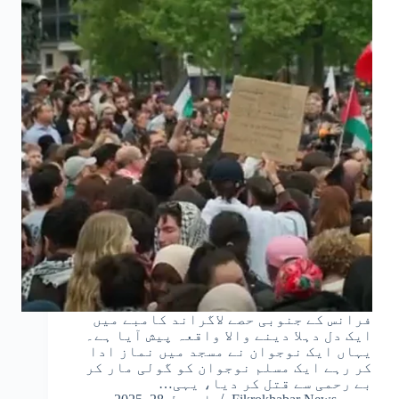
فرانس کے جنوبی حصے لاگراند کامبے میں
ایک دل دہلا دینے والا واقعہ پیش آیا ہے۔
یہاں ایک نوجوان نے مسجد میں نماز ادا
کر رہے ایک مسلم نوجوان کو گولی مار کر
بے رحمی سے قتل کر دیا، یہی…