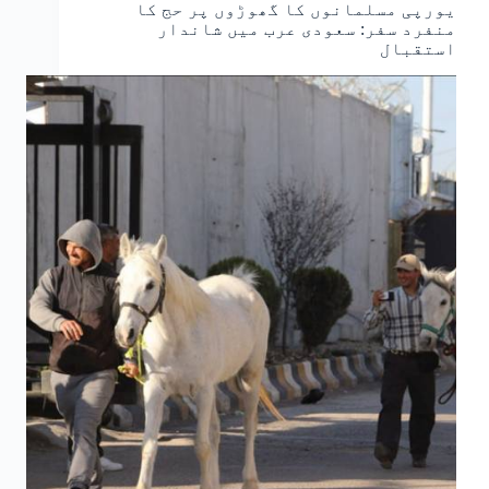
یورپی مسلمانوں کا گھوڑوں پر حج کا
منفرد سفر: سعودی عرب میں شاندار
استقبال