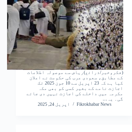
(فکروخبر/ذرائع)ریاض سے موصولہ اطلاعات
کے مطابق، سعودی عرب کی حکومت نے اعلان
کیا ہے کہ 23 اپریل سے 10 جون 2025 تک
اجازت نامے کے بغیر کسی کو بھی مکہ
مکرمہ میں داخلے کی اجازت نہیں دی جائے
گی۔ یہ…
Fikrokhabar News
اپریل 24, 2025