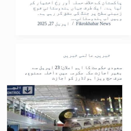
پاکستان کے خلاف حملہ آور رخ اختیار کر
لیا ہے۔ ایک طرف جہاں ہندوستانی فوج
زمینی سطح پر جنگ کی مشق کر رہی ہے۔
وہیں اب ہندوستانی…
Fikrokhabar News
اپریل 27, 2025
خبریں
,
عالمی خبریں
سعودی حکومت کا اہم اعلان: 23 اپریل سے
بغیر اجازت مکہ مکرمہ میں داخلہ ممنوع،
صرف حج ویزا ہولڈرز کو اجازت