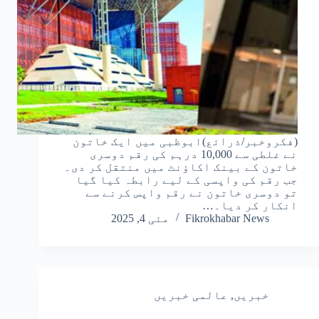
(فکروخبر/ذرائع)ابوظبی میں ایک خاتون
نے غلطی سے 10,000 درہم کی رقم دوسری
خاتون کے بینک اکاؤنٹ میں منتقل کر دی۔
جب رقم کی واپسی کے لیے رابطہ کیا گیا
تو دوسری خاتون نے رقم واپس کرنے سے
انکار کر دیا۔…
Fikrokhabar News
مئی 4, 2025
خبریں
,
عالمی خبریں