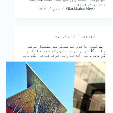
ریزرو فوجیوں…
Fikrokhabar News
مئی 4, 2025
خبریں
,
عالمی خبریں
ابوظبی: خاتون نے غلطی سے منتقل ہونے
والے 10 ہزار درہم واپس کرنے سے انکار
کر دیا، عدالت نے رقم لوٹانے کا حکم دیا