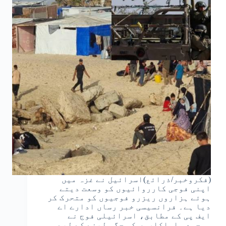
(فکروخبر/ذرائع)اسرائیل نے غزہ میں
اپنی فوجی کارروائیوں کو وسعت دیتے
ہوئے ہزاروں ریزرو فوجیوں کو متحرک کر
دیا ہے۔ فرانسیسی خبر رساں ادارے اے
ایف پی کے مطابق، اسرائیلی فوج نے
موجودہ اہلکاروں کی جگہ لینے کے لیے