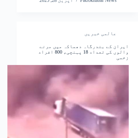
Fikrokhabar News
اپریل 28, 2025
عالمی خبریں
ایران کے بندرگاہ دھماکہ میں مرنے
والوں کی تعداد 18 پہنچی، 800 افراد
زخمی