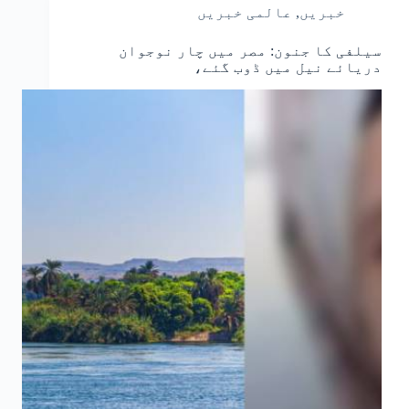
خبریں
,
عالمی خبریں
سیلفی کا جنون: مصر میں چار نوجوان
دریائے نیل میں ڈوب گئے،