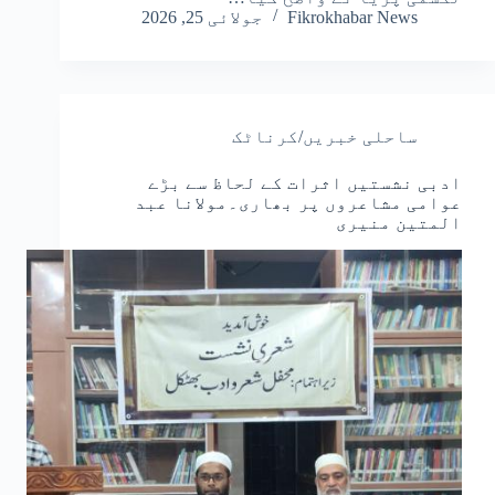
Fikrokhabar News
جولائی 25, 2026
ساحلی خبریں/کرناٹک
ادبی نشستیں اثرات کے لحاظ سے بڑے
عوامی مشاعروں پر بھاری۔مولانا عبد
المتین منیری