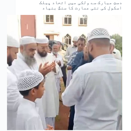
دستِ مبارک سے ولکی میں اتحاد پبلک
اسکول کی نئی عمارت کا سنگِ بنیاد