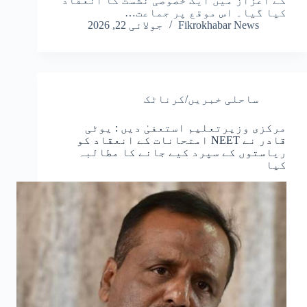
کے اعزاز میں ایک خصوصی نشست کا انعقاد
کیا گیا۔ اس موقع پر جماعت…
Fikrokhabar News
جولائی 22, 2026
ساحلی خبریں/کرناٹک
مرکزی وزیرتعلیم استعفیٰ دیں : یوٹی
قادر نے NEET امتحانات کے انعقاد کو
ریاستوں کے سپرد کیے جانے کا مطالبہ
کیا