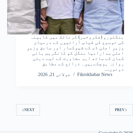
بنگلورو (فکروخبر) کرناٹک میں کابینہ
کی توسیع کی قیاس آرائیوں کے درمیان
وزیرِ اعلیٰ ڈی کے شیوکمار اور سابق وزیرِ
اعلیٰ سدارامیا منگل کو کانگریس ہائی
کمان کے ساتھ اہم مشاورت کے لیے دہلی
روانہ ہوچکےہیں۔ ذرائع کے مطابق
دونوں…
Fikrokhabar News
جولائی 21, 2026
NEXT
PREV