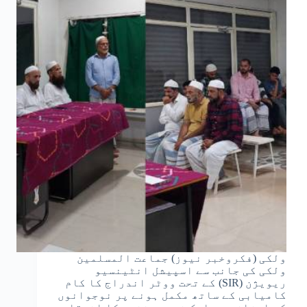
ولکی (فکروخبر نیوز) جماعت المسلمین
ولکی کی جانب سے اسپیشل انٹینسیو
ریویژن (SIR) کے تحت ووٹر اندراج کا کام
کامیابی کے ساتھ مکمل ہونے پر نوجوانوں