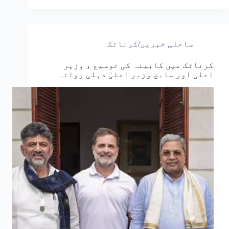
ساحلی خبریں/کرناٹک
کرناٹک میں کابینہ کی توسیع ، وزیر
اعلیٰ اور سابق وزیر اعلیٰ دہلی روانہ