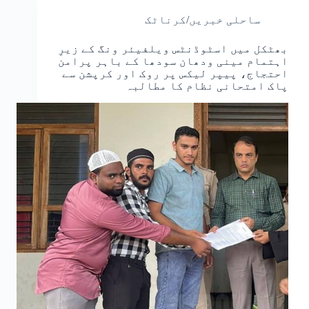
ساحلی خبریں/کرناٹک
بھٹکل میں اسٹوڈنٹس ویلفیئر ونگ کے زیرِ
اہتمام مینی ودھان سودھا کے باہر پرامن
احتجاج، پیپر لیکس پر روک اور کرپشن سے
پاک امتحانی نظام کا مطالبہ