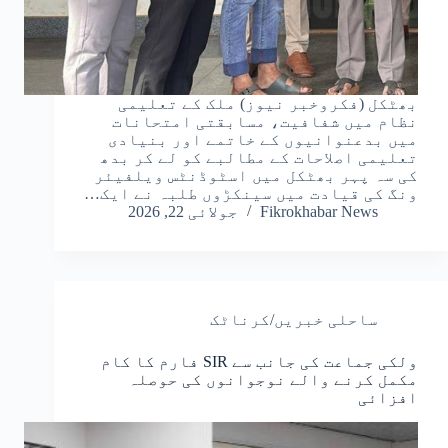
بھٹکل (فکروخبر نیوز) ملک کے تعلیمی
نظام میں شفافیت، مسابقتی امتحانات
میں بدعنوانیوں کے خاتمے اور بنیادی
تعلیمی اصلاحات کے مطالبے کو لے کر بدھ
کی سہ پہر بھٹکل میں اسٹوڈنٹس ویلفیئر
ونگ کی قیادت میں سینکڑوں طلبہ نے ایک…
Fikrokhabar News
جولائی 22, 2026
ساحلی خبریں/کرناٹک
ولکی جماعت کی جانب سے SIR فارم کا کام
مکمل کرنے والے نوجوانوں کی حوصلہ
افزائی