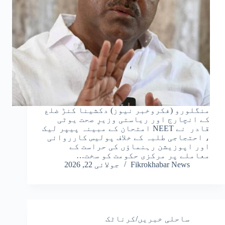
منگلورو (فکروخبر نیوز) دکشینا کنڑ ضلع
کے انچارج اور ریاستی وزیرِ صحت یوٹی
قادر نے NEET امتحان کے مبینہ پیپر لیک
، احتجاجی طلبہ کے خلاف پولیس کارروائی
اور اپوزیشن رہنماؤں کی حراست کے
معاملے پر مرکزی حکومت کو سخت…
Fikrokhabar News
جولائی 22, 2026
ساحلی خبریں/کرناٹک