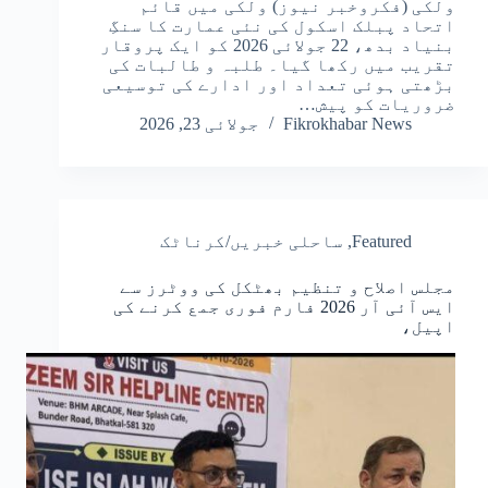
ولکی (فکروخبر نیوز) ولکی میں قائم
اتحاد پبلک اسکول کی نئی عمارت کا سنگِ
بنیاد بدھ، 22 جولائی 2026 کو ایک پروقار
تقریب میں رکھا گیا۔ طلبہ و طالبات کی
بڑھتی ہوئی تعداد اور ادارے کی توسیعی
ضروریات کو پیش…
Fikrokhabar News
جولائی 23, 2026
Featured
,
ساحلی خبریں/کرناٹک
مجلس اصلاح و تنظیم بھٹکل کی ووٹرز سے
ایس آئی آر 2026 فارم فوری جمع کرنے کی
اپیل،