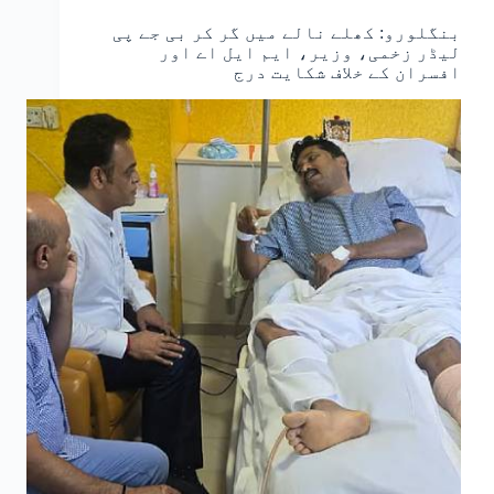
بنگلورو: کھلے نالے میں گر کر بی جے پی
لیڈر زخمی، وزیر، ایم ایل اے اور
افسران کے خلاف شکایت درج