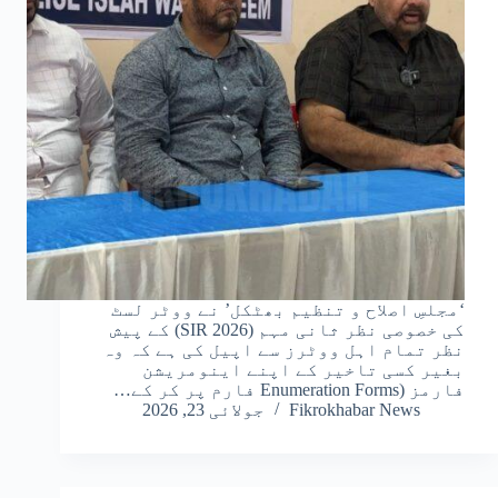
‘مجلسِ اصلاح و تنظیم بھٹکل’ نے ووٹر لسٹ
کی خصوصی نظر ثانی مہم (SIR 2026) کے پیش
نظر تمام اہل ووٹرز سے اپیل کی ہے کہ وہ
بغیر کسی تاخیر کے اپنے اینومریشن
فارمز (Enumeration Forms فارم پر کر کے…
Fikrokhabar News
جولائی 23, 2026