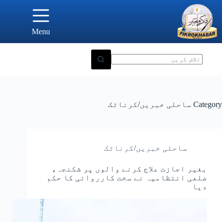
Ski
t
conten
Menu
Category
ساحلی خبریں/کرناٹک
ساحلی خبریں/کرناٹک
بغیر اجازت علاج کرنے والوں پر شکنجہ،
ضلعی انتظامیہ نے سخت کارروائی کا حکم
دیا