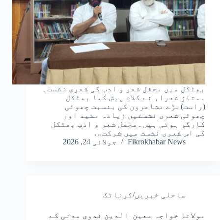
بھٹکل میں محفل شعر و ادب کی شعری نشست۔
ممتاز شعراء نے کلام پیش کیا بھٹکل
(راست)بڑے مشاعروں کی بنسبت چھوٹی
چھوٹی شعری نشستیں زیادہ مفید اور
کارگر ہوتی ہیں۔محفل شعر و ادب بھٹکل
کی اس شعری نشست میں شرکت…
Fikrokhabar News
جولائی 24, 2026
ساحلی خبریں/کرناٹک
مولانا خواجہ معین الدین ندوی مدنی کے