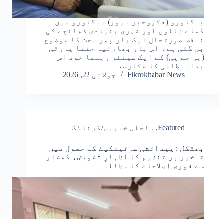
بنگلورو (فکروخبر نیوز) بنگلورو میں
کھلے نالوں اور شہری بنیادی ڈھانچے کی
ناقص صورتحال ایک بار پھر بحث کا موضوع
بن گئی ہے۔ اس بار بھارتیہ جنتا پارٹی
(بی جے پی) کے ایک سینئر رہنما خود اس
بدانتظامی کا شکار…
Fikrokhabar News
جولائی 22, 2026
Featured
,
ساحلی خبریں/کرناٹک
بھٹکل : پیدائشی سرٹیفکیٹ کے حصول میں
تاخیر پر تنظیم کا اظہارِ تشویش، کمشنر
سے فوری اصلاحات کا مطالبہ