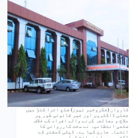
کاروار (فکروخبر نیوز) ضلع اترا کنڑ میں
جعلی ڈاکٹروں اور غیر قانونی طور پر
علاج و معالجہ کرنے والے افراد کے خلاف
ضلعی انتظامیہ نے سخت کارروائی کا
انتباہ جاری کیا ہے۔ ڈپٹی کمشنر کے
لکشمی پریا نے واضح کیا…