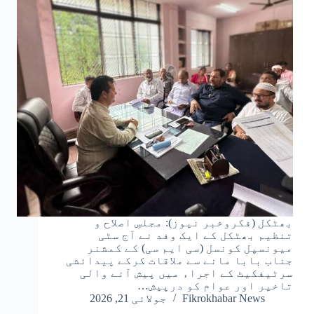
بھٹکل (فکروخبر نیوز): مجلسِ اصلاح و
تنظیم بھٹکل کے ایک وفد نے آج سٹی
میونسپل کونسل (سی ایم سی) کے کمشنر
جناب بابا مانے سے ملاقات کرکے پیدائشی
سرٹیفکیٹ کے اجراء میں پیش آنے والی
تاخیر اور عوام کو درپیش…
Fikrokhabar News
جولائی 21, 2026