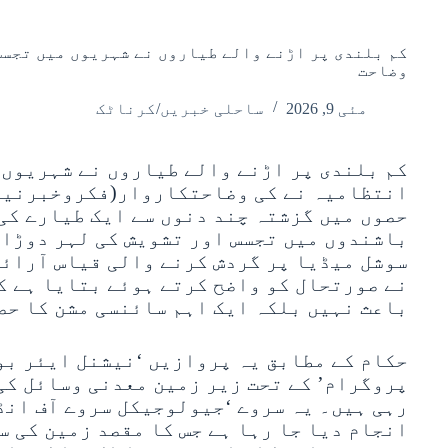
کم بلندی پر اڑنے والے طیاروں نے شہریوں میں تجسس 
وضاحت
مئی 9, 2026
ساحلی خبریں/کرناٹک
کم بلندی پر اڑنے والے طیاروں نے شہریوں م
انتظامیہ نے کی وضاحتکاروار(فکروخبرنیوز
حصوں میں گزشتہ چند دنوں سے ایک طیارے کی
باشندوں میں تجسس اور تشویش کی لہر دوڑا 
سوشل میڈیا پر گردش کرنے والی قیاس آرائ
نے صورتحال کو واضح کرتے ہوئے بتایا ہے ک
باعث نہیں بلکہ ایک اہم سائنسی مشن کا حص
حکام کے مطابق یہ پروازیں ‘نیشنل ایئر بو
پروگرام’ کے تحت زیر زمین معدنی وسائل کی
رہی ہیں۔ یہ سروے ‘جیولوجیکل سروے آف انڈ
انجام دیا جا رہا ہے جس کا مقصد زمین کی س