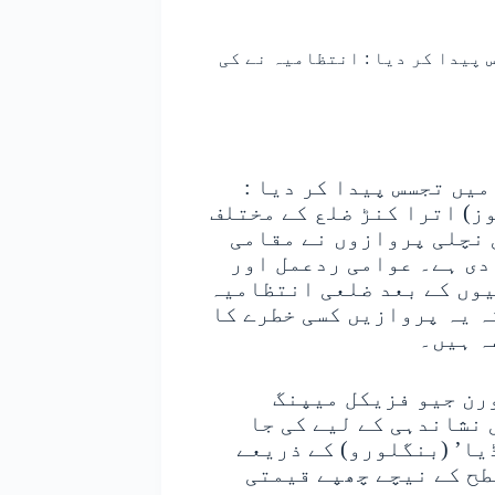
پیدا کر دیا : انتظامیہ نے کی
یں تجسس پیدا کر دیا :
) اترا کنڑ ضلع کے مختلف
 نچلی پروازوں نے مقامی
دی ہے۔ عوامی ردعمل اور
یوں کے بعد ضلعی انتظامیہ
ہ یہ پروازیں کسی خطرے کا
ہ ہیں۔
رن جیو فزیکل میپنگ
 نشاندہی کے لیے کی جا
یا’ (بنگلورو) کے ذریعے
طح کے نیچے چھپے قیمتی