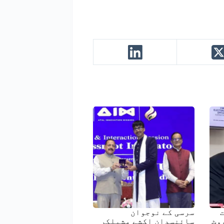
رست
سرسی کے نوجوان
وٹ
سائنسدان اکشے مشیلکر