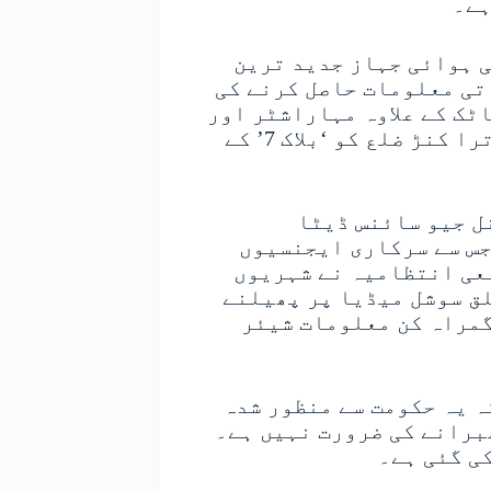
ہے۔
ی ہوائی جہاز جدید ترین
اتی معلومات حاصل کرنے کی
ٹک کے علاوہ مہاراشٹر اور
گوا کے مخصوص علاقوں پر محیط ہے، جس میں اترا کنڑ ضلع کو ‘بلاک 7’ کے
ل جیو سائنس ڈیٹا
جس سے سرکاری ایجنسیوں
عی انتظامیہ نے شہریوں
لق سوشل میڈیا پر پھیلنے
گمراہ کن معلومات شیئر
ہ یہ حکومت سے منظور شدہ
ھبرانے کی ضرورت نہیں ہے۔
ی گئی ہے۔