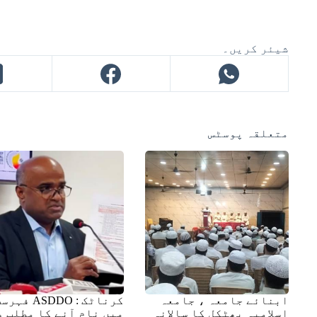
شیئر کریں۔
متعلقہ پوسٹس
ابنائے جامعہ ، جامعہ
کرناٹک : ASDDO فہ
اسلامیہ بھٹکل کا سالانہ
میں نام آنے کا مطلب و