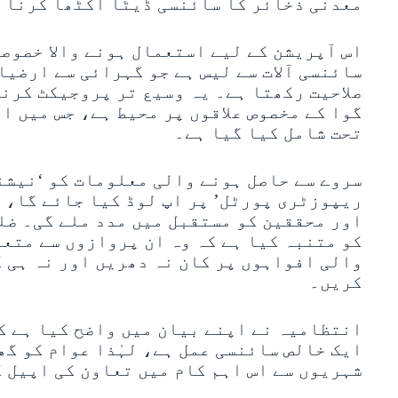
معدنی ذخائر کا سائنسی ڈیٹا اکٹھا کرنا 
اس آپریشن کے لیے استعمال ہونے والا خصوص
سائنسی آلات سے لیس ہے جو گہرائی سے ارضی
صلاحیت رکھتا ہے۔ یہ وسیع تر پروجیکٹ کرنا
تحت شامل کیا گیا ہے۔
سروے سے حاصل ہونے والی معلومات کو ‘نیشن
ریپوزٹری پورٹل’ پر اپ لوڈ کیا جائے گا، 
اور محققین کو مستقبل میں مدد ملے گی۔ ضل
کو متنبہ کیا ہے کہ وہ ان پروازوں سے متع
والی افواہوں پر کان نہ دھریں اور نہ ہی 
کریں۔
انتظامیہ نے اپنے بیان میں واضح کیا ہے ک
ایک خالص سائنسی عمل ہے، لہٰذا عوام کو گ
شہریوں سے اس اہم کام میں تعاون کی اپیل ک