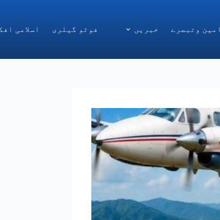
مین وتبصرے
خبریں
فوٹو گیلری
اسلامی افک