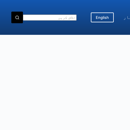
ار
English