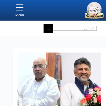
Ski
t
conten
Menu