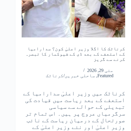
کرناٹک کا اگلا وزیر اعلیٰ کون؟ سدارامیا
کے استعفے کے بعد ڈی کے شیوکمار کا تبصرہ
کرنے سے گریز
مئی 29, 2026
Featured
,
ساحلی خبریں/کرناٹک
کرناٹک میں وزیر اعلیٰ سدارامیا کے
استعفے کے بعد ریاست میں قیادت کی
تبدیلی کے حوالے سے سیاسی
سرگرمیاں عروج پر ہیں۔ اس تمام تر
صورتحال کے درمیان ریاست کے نائب
وزیر اعلیٰ اور نئے وزیر اعلیٰ کے