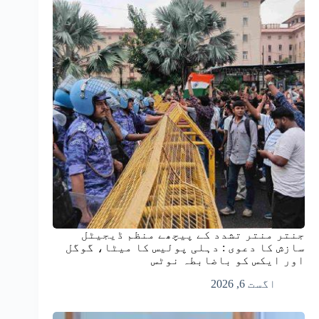
جنتر منتر تشدد کے پیچھے منظم ڈیجیٹل
سازش کا دعوی : دہلی پولیس کا میٹا، گوگل
اور ایکس کو باضابطہ نوٹس
اگست 6, 2026