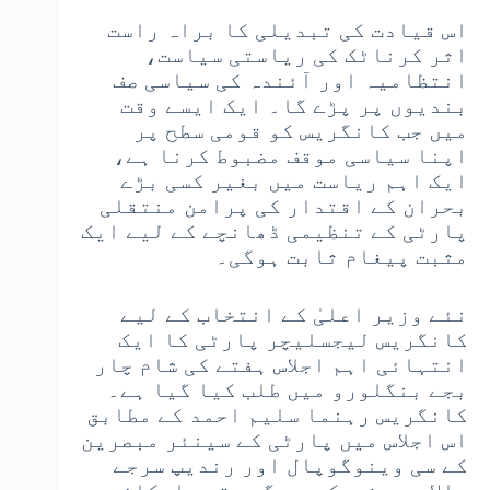
اس قیادت کی تبدیلی کا براہ راست
اثر کرناٹک کی ریاستی سیاست،
انتظامیہ اور آئندہ کی سیاسی صف
بندیوں پر پڑے گا۔ ایک ایسے وقت
میں جب کانگریس کو قومی سطح پر
اپنا سیاسی موقف مضبوط کرنا ہے،
ایک اہم ریاست میں بغیر کسی بڑے
بحران کے اقتدار کی پرامن منتقلی
پارٹی کے تنظیمی ڈھانچے کے لیے ایک
مثبت پیغام ثابت ہوگی۔
نئے وزیر اعلیٰ کے انتخاب کے لیے
کانگریس لیجسلیچر پارٹی کا ایک
انتہائی اہم اجلاس ہفتے کی شام چار
بجے بنگلورو میں طلب کیا گیا ہے۔
کانگریس رہنما سلیم احمد کے مطابق
اس اجلاس میں پارٹی کے سینئر مبصرین
کے سی وینوگوپال اور رندیپ سرجے