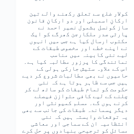
کولار ضلع سے تعلق رکھنے والے تین
ارکانِ اسمبلی اور دو ارکانِ قانون
ساز کونسل بشمول نصیر احمد نے
پارٹی صدر ملکارجن کھرگے کو ایک
مکتوب ارسال کیا ہے جس میں انہوں
نے اپنے خطے اور مخصوص طبقات کے
لیے نئی کابینہ میں مناسب
نمائندگی کا پرزور مطالبہ کیا ہے۔
اس کے علاوہ ستیش جارکی ہولی کے
حامیوں نے بھی مطالبات شروع کر دیے
ہیں جس سے ظاہر ہوتا ہے کہ نئی
حکومت کو تمام طبقات کو ساتھ لے کر
چلنے کے لیے کافی متوازن فیصلے
کرنے ہوں گے۔ مسلم کمیونٹی اور
دیگر پسماندہ طبقات کی جانب سے بھی
یہ توقعات وابستہ ہیں کہ نئی
انتظامیہ ان کے سماجی اور معاشی
مسائل کو ترجیحی بنیادوں پر حل کرے