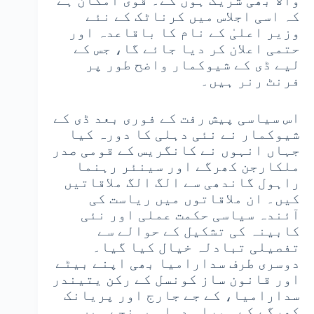
والا بھی شریک ہوں گے۔ قوی امکان ہے
کہ اسی اجلاس میں کرناٹک کے نئے
وزیر اعلیٰ کے نام کا باقاعدہ اور
حتمی اعلان کر دیا جائے گا، جس کے
لیے ڈی کے شیوکمار واضح طور پر
فرنٹ رنر ہیں۔
اس سیاسی پیش رفت کے فوری بعد ڈی کے
شیوکمار نے نئی دہلی کا دورہ کیا
جہاں انہوں نے کانگریس کے قومی صدر
ملکارجن کھرگے اور سینئر رہنما
راہول گاندھی سے الگ الگ ملاقاتیں
کیں۔ ان ملاقاتوں میں ریاست کی
آئندہ سیاسی حکمت عملی اور نئی
کابینہ کی تشکیل کے حوالے سے
تفصیلی تبادلہ خیال کیا گیا۔
دوسری طرف سدارامیا بھی اپنے بیٹے
اور قانون ساز کونسل کے رکن یتیندر
سدارامیا، کے جے جارج اور پریانک
کھرگے کے ہمراہ دہلی پہنچے ہیں