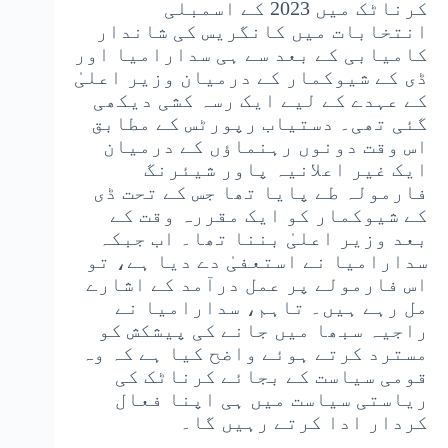
کرناٹک میں 2023 کے اسمبلی
انتخابات میں کانگریس کی شاندار
کامیابی کے بعد سے ہی سدارامیا اور
ڈی کے شیوکمار کے درمیان وزیر اعلیٰ
کے عہدے کے لیے ایک رسہ کشی دیکھی
گئی تھی۔ دستیاب رپورٹس کے مطابق
اس وقت دونوں رہنماؤں کے درمیان
ایک غیر اعلانیہ پاور شیئرنگ
فارمولہ طے پایا تھا جس کے تحت ڈی
کے شیوکمار کو ایک مقررہ وقت کے
بعد وزیر اعلیٰ بننا تھا۔
اب جبکہ
سدارامیا نے استعفیٰ دے دیا ہے، تو
اس فارمولے پر عمل درآمد کے اشارے
مل رہے ہیں۔ تاہم، سدارامیا نے
راجیہ سبھا میں جانے کی پیشکش کو
مسترد کرتے ہوئے واضح کیا ہے کہ وہ
قومی سیاست کے بجائے کرناٹک کی
ریاستی سیاست میں ہی اپنا فعال
کردار ادا کرتے رہیں گا۔