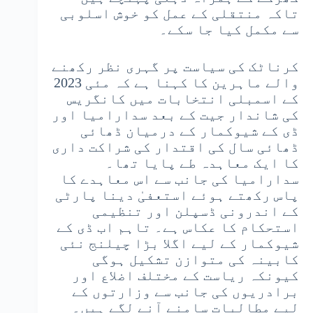
تاکہ منتقلی کے عمل کو خوش اسلوبی
سے مکمل کیا جا سکے۔
کرناٹک کی سیاست پر گہری نظر رکھنے
والے ماہرین کا کہنا ہے کہ مئی 2023
کے اسمبلی انتخابات میں کانگریس
کی شاندار جیت کے بعد سدارامیا اور
ڈی کے شیوکمار کے درمیان ڈھائی
ڈھائی سال کی اقتدار کی شراکت داری
کا ایک معاہدہ طے پایا تھا۔
سدارامیا کی جانب سے اس معاہدے کا
پاس رکھتے ہوئے استعفیٰ دینا پارٹی
کے اندرونی ڈسپلن اور تنظیمی
استحکام کا عکاس ہے۔ تاہم اب ڈی کے
شیوکمار کے لیے اگلا بڑا چیلنج نئی
کابینہ کی متوازن تشکیل ہوگی
کیونکہ ریاست کے مختلف اضلاع اور
برادریوں کی جانب سے وزارتوں کے
لیے مطالبات سامنے آنے لگے ہیں۔