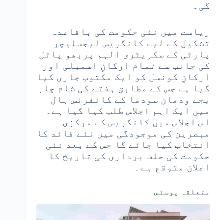
گی۔
ریاست میں نئی حکومت کی باقاعدہ
تشکیل کے لیے کانگریس لیجسلیچر
پارٹی کے سکریٹری الہم پربھو پاٹل
کی جانب سے تمام ارکانِ اسمبلی اور
ارکانِ کونسل کو ایک مکتوب جاری کیا
گیا ہے جس کے مطابق ہفتے کی شام چار
بجے ودھان سودھا کے کانفرنس ہال
میں ایک اہم اجلاس طلب کیا گیا ہے۔
اس اجلاس میں کانگریس کے مرکزی
مبصرین کی موجودگی میں نئے قائد کا
انتخاب کیا جائے گا جس کے بعد نئی
حکومت کی حلف برداری کی تاریخ کا
اعلان متوقع ہے۔
متعلقہ پوسٹس