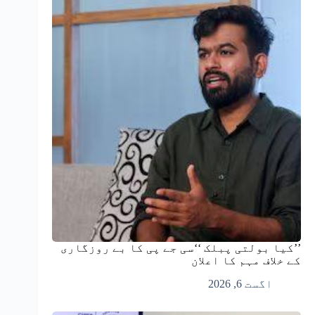
’’کیا بولتی پبلک ‘‘سی جے پی کا بے روزگاری
کے خلاف مہم کا اعلان
اگست 6, 2026