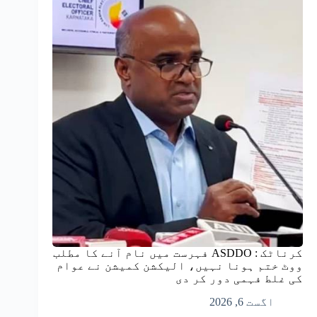
کرناٹک : ASDDO فہرست میں نام آنے کا مطلب
ووٹ ختم ہونا نہیں، الیکشن کمیشن نے عوام
کی غلط فہمی دور کر دی
اگست 6, 2026