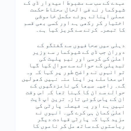
عہدے کے سب سے مضبوط امیدوار ڈی کے
شیوکمار نے فی الحال محتاط حکمت
عملی اپناتے ہوئے مکمل خاموشی
اختیار کر رکھی ہے اور کسی بھی قسم
کا تبصرہ کرنے سے گریز کیا ہے۔
دہلی میں صحافیوں سے گفتگو کے
دوران جب ڈی کے شیوکمار سے وزیر
اعلیٰ کی کرسی اور نیم پلیٹ کی
تبدیلی کے حوالے سے سوال کیا گیا
تو انہوں نے واضح طور پر کہا کہ وہ
اس معاملے پر اپنا منہ نہیں کھولیں
گے۔ راجیہ سبھا کی نامزدگیوں کے
حوالے سے ان کا کہنا تھا کہ اس وقت
ان کے پاس کوئی تازہ ترین اپ ڈیٹ
نہیں ہے اور یہ فیصلہ پارٹی کی
اعلیٰ کمان ہی کرے گی۔ انہوں نے
مزید کہا کہ پارٹی قیادت دیگر
ریاستوں کے ساتھ مل کر ناموں کا