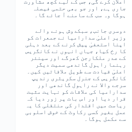
اعلان کرے گی، جس کے لیے کچھ مشاورت
جاری ہے، اور جو بھی حتمی فیصلہ
ہوگا وہ سب کے سامنے آ جائے گا۔
دوسری جانب، سبکدوش ہونے والے
وزیر اعلیٰ سدارامیا نے جمعرات کو
اپنا استعفیٰ پیش کرنے کے بعد دہلی
کا رخ کیا، جہاں انہوں نے کانگریس
کے صدر ملکارجن کھرگے اور سینئر
رہنما راہول گاندھی سمیت دیگر
اعلیٰ قیادت سے طویل ملاقاتیں کیں۔
کانگریس کے جنرل سکریٹری رندیپ
سرجے والا نے راہول گاندھی اور
سدارامیا کی ملاقات کو نہایت مثبت
قرار دیا اور اس بات پر زور دیا کہ
ریاست میں اقتدار کی منتقلی کا یہ
عمل بغیر کسی رکاوٹ کے خوش اسلوبی
سے مکمل ہوگا۔