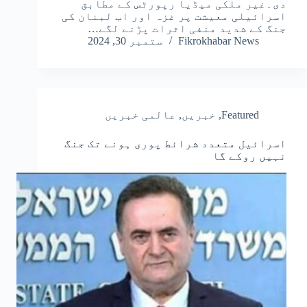
دی۔غیر ملکی میڈیا رپورٹس کے مطابق
اسرائیلی معیشت پر غزہ اور اب لبنان کی
جنگ کے شدید منفی اثرات پڑنے لگے…
Fikrokhabar News
ستمبر 30, 2024
Featured
,
خبریں
,
عالمی خبریں
اسرائیل متعدد شرائط پوری ہونے تک جنگ
نہیں روکے گا