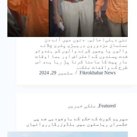
نئی دہلی : حالیہ دنوں میں آئے دن
مسلمان مزدوروں ،ریہڑی پٹری چلانے
والوں یا پھیر کرنے والوں کو ہندوتو
شدت پسندوں کے اعتراض اور بسا اوقات
مار پیٹ کا سامنا کرنا پڑ رہا ہے، اس
طرح کے واقعات ملک…
Fikrokhabar News
ستمبر 29, 2024
Featured
,
ملکی خبریں
سپریم کورٹ کے حکم کے باوجودبی جے پی
حکمراں ریاستوں میں بلڈوزرکارروائیاں