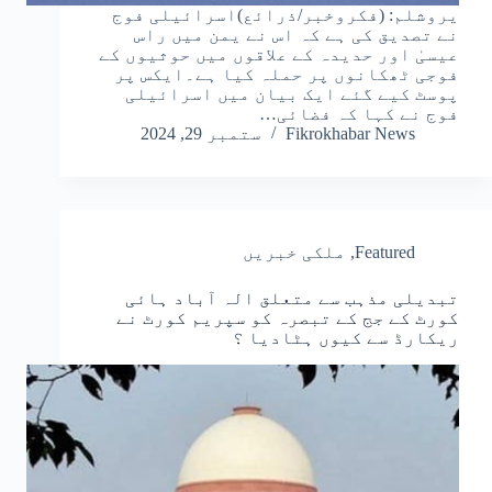
یروشلم: (فکروخبر/ذرائع)اسرائیلی فوج
نے تصدیق کی ہے کہ اس نے یمن میں راس
عیسیٰ اور حدیدہ کے علاقوں میں حوثیوں کے
فوجی ٹھکانوں پر حملہ کیا ہے۔ایکس پر
پوسٹ کیے گئے ایک بیان میں اسرائیلی
فوج نے کہا کہ فضائی…
Fikrokhabar News
ستمبر 29, 2024
Featured
,
ملکی خبریں
تبدیلی مذہب سے متعلق الہ آباد ہائی
کورٹ کے جج کے تبصرہ کو سپریم کورٹ نے
ریکارڈ سے کیوں ہٹادیا ؟