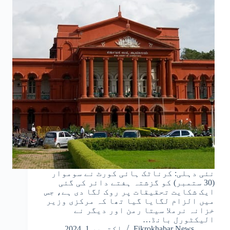
نئی دہلی: کرناٹک ہائی کورٹ نے سوموار
(30 ستمبر) کو گزشتہ ہفتے دائر کی گئی
ایک شکایت تحقیقات پر روک لگا دی ہے، جس
میں الزام لگایا گیا تھا کہ مرکزی وزیر
خزانہ نرملا سیتا رمن اور دیگر نے
الیکٹورل بانڈ…
Fikrokhabar News
اکتوبر 1, 2024