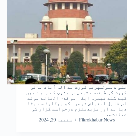
نئی دہلی:سپریم کورٹ نے الہ آباد ہائی
کورٹ کی طرف سے تبدیلی مذہب کے بارے میں
کیے گئے تبصرہ ایک اہم قدم اٹھاتے ہوئے
اس قابل اعتراض تبصرہ کو ریکارڈ سے ہٹا
دیا ہے اور مزیدملزم درخواست گزار کی
ضمانت…
Fikrokhabar News
ستمبر 29, 2024