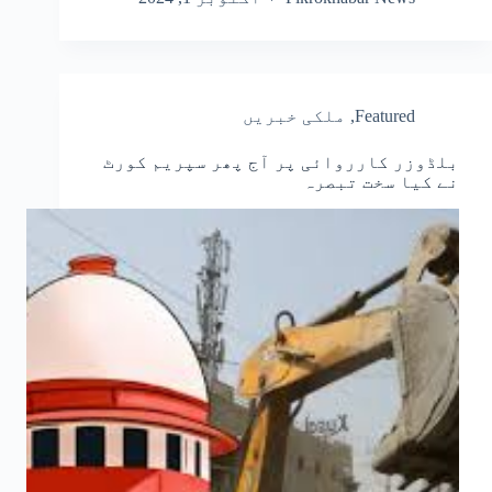
Featured
,
ملکی خبریں
بلڈوزر کارروائی پر آج پھر سپریم کورٹ
نے کیا سخت تبصرہ