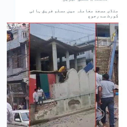
منڈی مسجد معاملہ میں مسلم فریق ہائی
کورٹ سے رجوع