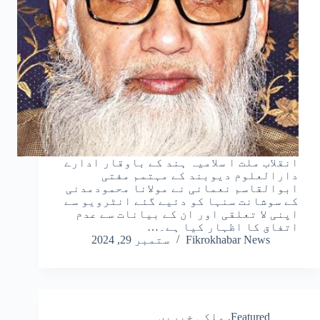
انقلاب ملت ا سلامیہ ہند کے باوقار ادارے
دارالعلوم دیوبند کے مہتمم مفتی
ابوالقاسم نعمانی نے مولانا محمودمدنی
کے سوشانت سنہا کو دئیے گئے انٹرویو سے
اپنی لا تعلقی اور ان کے بیانات سے عدم
اتفاق کا اظہار کیا ہے۔…
Fikrokhabar News
ستمبر 29, 2024
Featured
,
ملکی خبریں