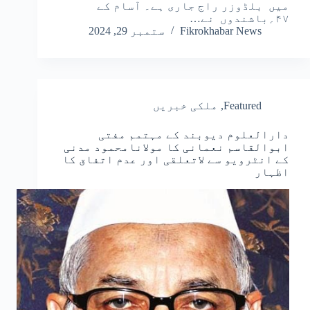
میں بلڈوزر راج جاری ہے۔ آسام کے
۴۷؍باشندوں نے…
Fikrokhabar News
ستمبر 29, 2024
Featured
,
ملکی خبریں
دارالعلوم دیوبند کے مہتمم مفتی
ابوالقاسم نعمانی کا مولانامحمود مدنی
کے انٹرویو سے لاتعلقی اور عدم اتفاق کا
اظہار