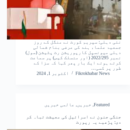
نئی دہلی: سپریم کورٹ نے منگل کے روز
جمعیۃ علماء ہند کی عرضی بنام شمالی
دہلی میونسپل کارپوریشن رٹ پٹیشن (سول)
نمبر 2022/295 (اور منسلک کیس) پر سماعت
کرتے ہوئے ایک بار پھر کہا کہ سزا کے
طور پر کسی…
Fikrokhabar News
اکتوبر 1, 2024
Featured
,
خبریں
,
عالمی خبریں
جنگی جنون نے اسرائیل کی معیشت تباہ کر
دی: پڑھیے یہ رپورٹ