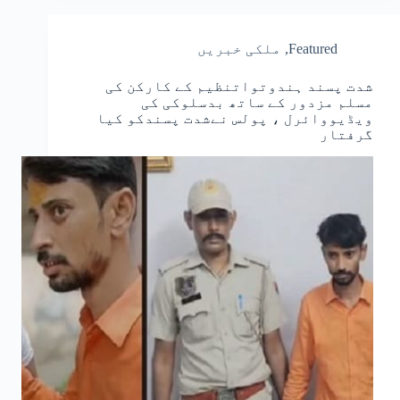
Featured
,
ملکی خبریں
شدت پسند ہندوتواتنظیم کے کارکن کی
مسلم مزدور کے ساتھ بدسلوکی کی
ویڈیووائرل ، پولس نےشدت پسندکو کیا
گرفتار