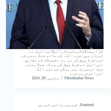
تل ابیب: (فکروخبر/ذرائع)اسرائیل نے
لبنان میں حزب اللہ کے ساتھ جنگ بندی کے
لیے شرط پیش کر دی ہے۔تفصیلات کے مطابق
اسرائیل نے شرط پیش کی ہے کہ جنگ بندی
صرف اس صورت میں ہوگی جب حزب اللّٰہ
اسرائیلی سرحد…
Fikrokhabar News
ستمبر 30, 2024
Featured
,
خبریں
,
عالمی خبریں