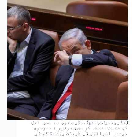
(فکروخبر/ذرائع)جنگی جنون نے اسرائیل
کی معیشت تباہ کر دی، موڈیز نے دوسری
مرتبہ اسرائیل کی کریڈٹ ریٹنگ کم کر