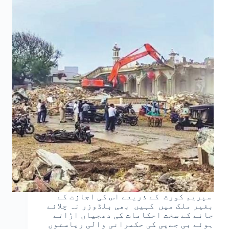
سپریم کورٹ کے ذریعے اس کی اجازت کے
بغیر ملک میں کہیں بھی بلڈوزر نہ چلائے
جانے کے سخت احکامات کی دھجیاں اڑاتے
ہوئے بی جےپی کی حکمرانی والی ریاستوں