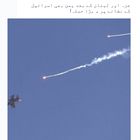
غزہ اور لبنان کے بعد یمن بھی اسرائیل
کے نشانے پر ، بڑا حملہ!