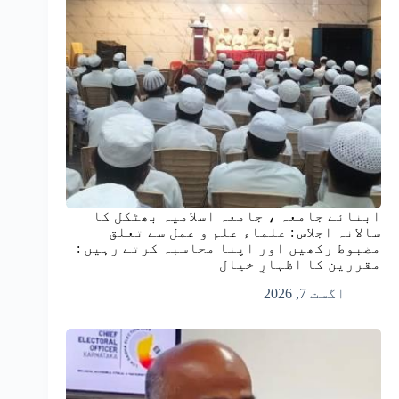
ابنائے جامعہ ، جامعہ اسلامیہ بھٹکل کا
سالانہ اجلاس : علماء علم و عمل سے تعلق
مضبوط رکھیں اور اپنا محاسبہ کرتے رہیں :
مقررین کا اظہارِ خیال
اگست 7, 2026