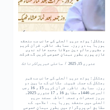
بھٹکل : یوتھ مریم العلی کی جانب سے منعقد
ہورہا ہے دو روزہ مسابقہ ناظرہ قرآن کریم
، مشہورعالمِ دین مولانا محمد خالد ندوی
غازی پوری بطورِ مہمانِ خصوصی کریں گے شرکت
جنوری 15, 2025
ساحلی خبریں/کرناٹک
بھٹکل : یوتھ مریم العلی کی جانب سے شہر
بھٹکل کے جملہ شبینہ مکاتب کے مابین دو
روزہ مسابقہ ناظرہ قرآن کریم 15 ، 16 رجب
المرجب 1446ھ مطابق 16 ، 17 جنوری 2025ء
بروز جمعرات و جمعہ احاطہ مسجد مریم
العلی میں منعقد ہورہا ہے۔ اعلامیہ کے
مطابق اس پروگرام میں بطورِ مہمانِ خصوصی