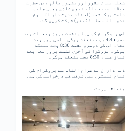
شعلہ بیان مقرر اور مشہور عالمِ دین حضرت
مولانا محمد خالد ندوی غازی پوری صاحب
دامت برکاتھم (استاد حدیث دار العلوم
ندوۃ العلماء لکھنو) شرکت کریں گے۔
اس پروگرام کی پہلی نشست بروز جمعرات بعد
عصر 4:45 بجے منعقد ہوگی ۔ اسی روز بعد
عشاء اس کی دوسری نشست 8:30 بجے منعقد
ہوگی۔ پروگرا کی آخری نشست بروز معہ بعد
نمازِ عشاء 8:30 بجے منعقد ہوگی۔
ذمہ داران نے عوام الناس سے پروگرام کی
تمام نشستوں میں شرکت کی درخواست کی ہے۔
متعلقہ پوسٹس