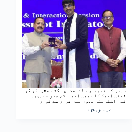
سرسی کے نوجوان سائنسدان اکشے مشیلکر کو
نیتی آیوگ کا قومی ایوارڈ، صدرِ جمہوریہ
نے راشٹرپتی بھون میں عزاز سے نوازا
اگست 6, 2026