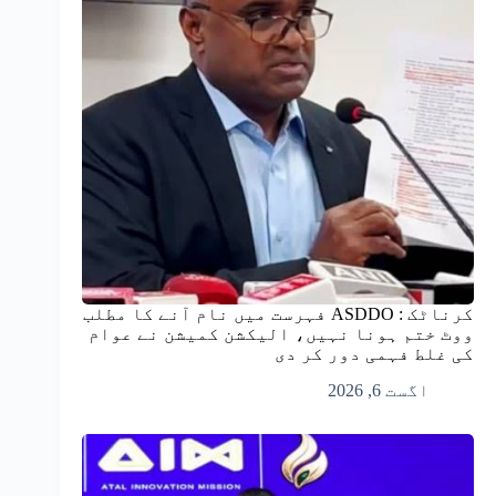
کرناٹک : ASDDO فہرست میں نام آنے کا مطلب
ووٹ ختم ہونا نہیں، الیکشن کمیشن نے عوام
کی غلط فہمی دور کر دی
اگست 6, 2026