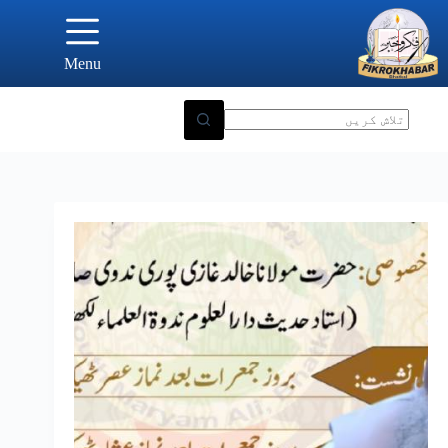
Ski
t
conten
Menu