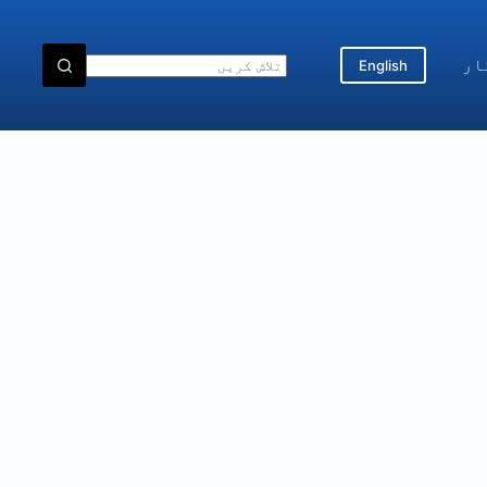
ار
English