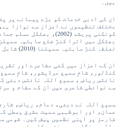
ہیں۔
ان کی ادبی خدمات کو بڑے پیمانے پر پذ
مختلف تنظیموں نے اعزاز سے نوازا ہے، 
تعلقہ کنڑ ساہتیہ سمیلنا (2010) شامل ہیں۔
ان کے اعزاز میں کئی مشاعرے اور تقریب
کنڈلور، شامِ سمیع مرڈیشور، شامِ سمیع
نائٹس ریاض ، سمیع اللہ نائٹس دبئی کا
سے نوائطی شاعری میں ان کے مقام و مرت
سمیع اللہ نے دبئی، دمام، ریاض، شارج
عمان، اور ابوظہبی سمیت مشرق وسطیٰ کے
فارمز پر اپنی نظمیں پیش کیں۔ قومی سط
واڑہ، منگلورو، چنئی، کاروار، سرسی، 