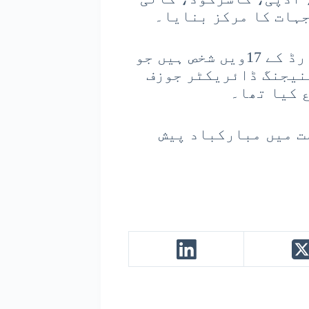
جہات کا مرکز بنایا۔
سید سمیع اللہ برماور اس باوقار ایوارڈ کے 17ویں شخص ہیں جو
مینیجنگ ڈائریکٹر جوزف
 کیا تھا۔
ت میں مبارکباد پیش