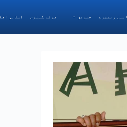
مین وتبصرے
خبریں
فوٹو گیلری
اسلامی افک