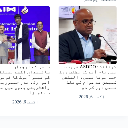
کرناٹک : ASDDO فہرست
سرسی کے نوجوان
میں نام آنے کا مطلب ووٹ
سائنسدان اکشے مشیلک
ختم ہونا نہیں، الیکشن
کو نیتی آیوگ کا قومی
کمیشن نے عوام کی غلط
ایوارڈ، صدرِ جمہوریہ
فہمی دور کر دی
راشٹرپتی بھون میں عز
سے نوازا
اگست 6, 2026
اگست 6, 2026