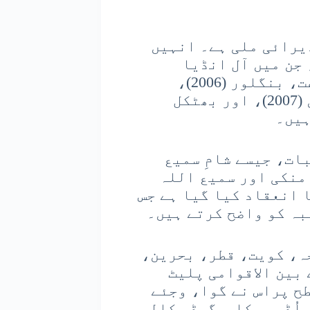
یرائی ملی ہے۔ انہیں
جن میں آل انڈیا
کونکنی پریشد (2002)، بھٹکل مسلم جماعت، بنگلور (2006)،
بھٹکل میں اترا کنڑ ضلع ساہتیہ سمیلن (2007)، اور بھٹکل
ات، جیسے شامِ سمیع
 منکی اور سمیع اللہ
 انعقاد کیا گیا ہے جس
بہ کو واضح کرتے ہیں۔
ہ، کویت، قطر، بحرین،
 بین الاقوامی پلیٹ
ح پراس نے گوا، وجئے
اُڈپی، کاسرگوڈ، کالی