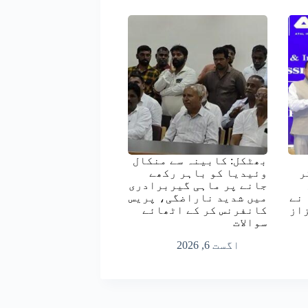
بھٹکل: کابینہ سے منکال
ر
وئیدیا کو باہر رکھے
جانے پر ماہی گیربرادری
 نے
میں شدید ناراضگی، پریس
از
کانفرنس کر کے اٹھائے
سوالات
اگست 6, 2026