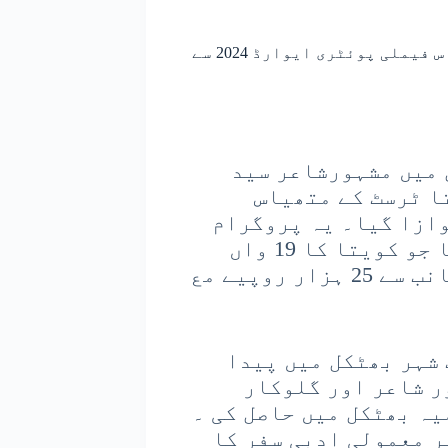
بھٹکل کے مشہور شاعر سید سمیع اللہ برماور متھیاس فیملی پوئٹری ایوارڈ 2024 سے
 میں مشہورشاعر سید
نوری کو کویتا ٹرسٹ کے متھیاس
ی ایوارڈ برائے 2024 سے نوازا گیا۔ یہ پروگرام
اڈپی ضلع کے ساستان میں منعقد کیا گیا جو کویتا کا 19 واں
اجلاس تھا۔ موصوف کو مذکورہ ٹرسٹ کی جانب سے 25 ہزار روپیے مع
ت شہر بھٹکل میں پیدا
ر شاعر اور گلوکار
یہ بھٹکل میں حاصل کی ۔
ر معمولی ادبی سفر کا