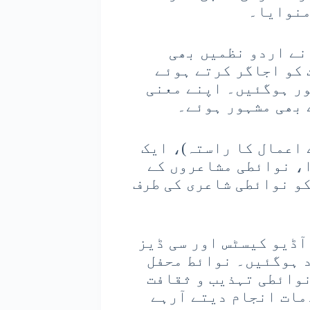
منوایا۔
نے اردو نظمیں بھی
 کو اجاگر کرتے ہوئے
ور ہوگئیں۔ اپنے معنی
 بھی مشہور ہوئے۔
 اعمال کا راستہ)، ایک
2 میں ریلیز ہوا، نوائطی مشاعروں کے
و نوائطی شاعری کی طرف
آڈیو کیسٹس اور سی ڈیز
د ہوگئیں۔ نوائط محفل
نوائطی تہذیب و ثقافت
مات انجام دیتے آرہے