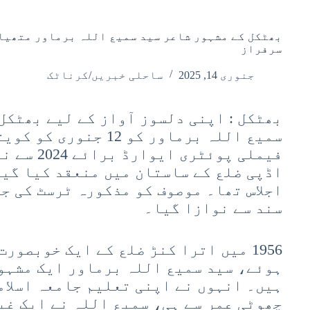
سرفراز
جنوری 14, 2025
ساحلی خبریں/کرناٹک
بھٹکل : اپنی دلسوز آواز کے لیے بھٹکل
سمیع اللہ برماور کو 12 ج
فیملی پوئٹر
سند سے نوازا گیا۔
1956 میں اترا کنڑ ضلع کے ایک خوبصور
ہوئے، سید سمیع اللہ برماور ایک مشہو
ہیں۔ انہوں نے اپنی تعلیم جامعہ اسلام
چھوٹی عمر سے ہی، سمیع اللہ نے ایک غی