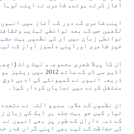
آغاز کرتے ہوئے، شاعری نے اپنے لوہا 
اپنے شاعری کے دور کے آغاز میں انہوں 
لکھیں جس کے بعد نوائطی تہذیب وثقافت
نوائطی زبان میں ان کی نظمیں بہت مشہ
خیز شاعری اوراپنی دلسوز آواز کے لیے
ان کا پہلا شعری مجموعہ، نیٹ واٹ (اچھے
آڈیو سی ڈی کے ساتھ 012
ذریعہ انہوں نے کمیونٹی کی ادبی ذوق ک
منتقل کرنے میں نمایاں کردار کیا۔
ان نظموں کے علاوہ سمیع اللہ نے متعدد 
تیار کیں جو بہت جلد ہر ایک کی زبان ز
کے ذمہ داران کے طور پر بھی انہوں نے 
کی حفاظت کے لیے بھی اپنی گراں قدر خد