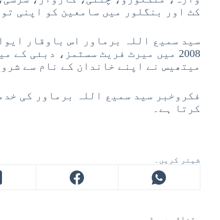
کٹ اور بنگلور میں سامعین کو اپنی تو
2008 میں میرٹ فریٹ سسٹمز، دبئی کے 
میتھیس نے اپنے خاندان کے نام سے شروع
فکروخبر سید سمیع اللہ برماور کی خدم
کرتا ہے۔
شیئر کریں۔
متعلقہ پوسٹس