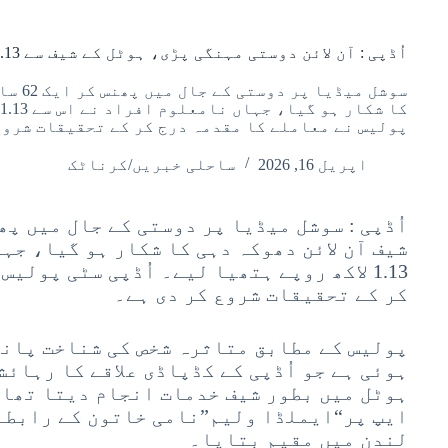
اُڈپی : آن لائن دوستی مہنگی پڑی، ہوٹل کے شیف سے 1.13 لاکھ روپے کا فراڈ
سوشل می
پولیس نے معاملے کا مقدمہ درج کر کے تحقیقات شروع
اپریل 16, 2026
ساحلی خبریں/کرناٹک
شیف آن لائن دھوکہ دہی کا شکار ہو گیا، جہ
1.13 لاکھ روپے ہتھیا لیے۔ اُڈپی سٹی پولی
کر کے تحقیقات شروع کر دی ہے۔
پولیس کے مطابق متاثرہ شخص کی شناخت پانڈ
ہوئی ہے جو اُڈپی کے کڈپاڈی علاقے کا رہائ
ہوٹل میں بطور شیف خدمات انجام دیتا تھا۔
ایپ پر“ایملڈا ولیم”نامی خاتون کے رابطے 
لندن میں مقیم بتایا۔