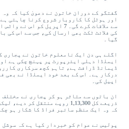
گفتگو کے دوران خاتون نے دعویٰ کیا کہ وہ
اور ہوٹل کا کاروبار شروع کرنا چاہتی ہے 
سے ملاقات کرے گی۔ 7 اپریل کو اس
کی فلائٹ ٹکٹ بھی ارسال کی، جس سے اس کی ب
گیا۔
اگلے ہی دن ایک نامعلوم خاتون نے پجاری کو
ڈیمانڈ ڈرافٹ ہے، تاہم کچھ سرکاری کاررو
درکار ہے۔ اس کے بعد خود ایملڈا نے بھی فو
اپیل کی۔
ان باتوں سے متاثر ہو کر پجاری نے مختلف 
ذریعے کل 1,13,300 روپے منتقل کر 
کہ وہ ایک منظم سائبر فراڈ کا شکار ہو چکا
پولیس نے عوام کو خبردار کیا ہے کہ سوشل 