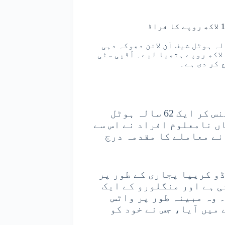
ڈیا پر دوستی کے جال میں پھنس کر ایک 62 سالہ ہوٹل شیف آن لائن دھوکہ دہی
کا شکار ہو گیا، جہاں نامعلوم افراد نے اس سے 1.13 لاکھ روپے ہتھیا لیے۔ اُڈپی سٹی
 کر دی ہے۔
اُڈپی : سوشل میڈیا پر دوستی کے جال میں پھنس کر ایک 62 سالہ ہوٹل
اں نامعلوم افراد نے اس سے
س نے معاملے کا مقدمہ درج
و کریپا پجاری کے طور پر
شی ہے اور منگلورو کے ایک
 وہ مبینہ طور پر واٹس
میں آیا، جس نے خود کو