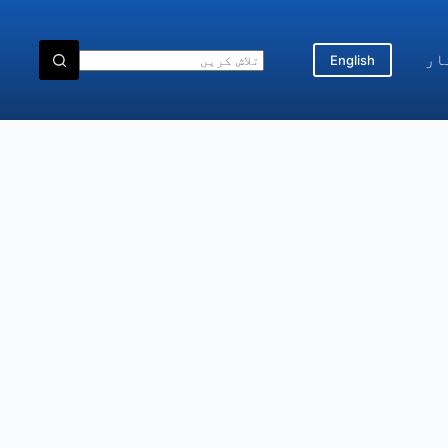
ار
English