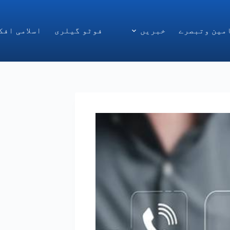
مین وتبصرے
خبریں
فوٹو گیلری
اسلامی افک