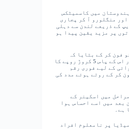
 ہندوستان میں کاسمیٹکس
اور منگلورو آ کر پجاری
 نے واٹس ایپ کے ذریعے لندن سے دہلی
اتوں پر مزید یقین پیدا ہو
 فون کر کے بتایا کہ
ایملڈا دہلی ایئرپورٹ پر پہنچ چکی ہے اور اس کے پاس 5 کروڑ روپے کا
ائی کے لیے فوری رقم
ن کر کے روتے ہوئے مدد کی
مراحل میں اسکینر کے
دیے، لیکن بعد میں اسے احساس ہوا
 ہے۔
میڈیا پر نامعلوم افراد