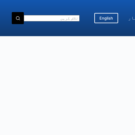
ار
English