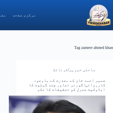
Ski
t
conten
مركزى صفحه
مضا
Tag
zameer ahmed khan
ساحلی خبریں/کرناٹک
ضمیر احمد خان کے معذرت کے باوجود
کارروائی: گورنر تھاور چند گہلوت کا
ایڈوکیٹ جنرل کو تحقیقات کا حکم