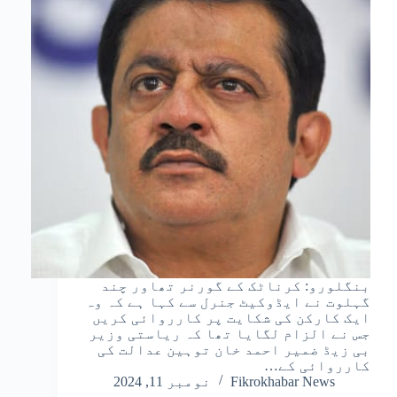
بنگلورو: کرناٹک کے گورنر تھاور چند
گہلوت نے ایڈوکیٹ جنرل سے کہا ہے کہ وہ
ایک کارکن کی شکایت پر کارروائی کریں
جس نے الزام لگایا تھا کہ ریاستی وزیر
بی زیڈ ضمیر احمد خان توہین عدالت کی
کارروائی کے…
Fikrokhabar News
نومبر 11, 2024