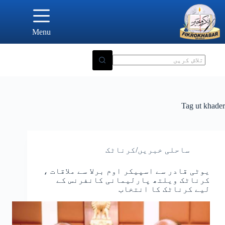
Ski
t
conten
Menu
Tag
ut khader
ساحلی خبریں/کرناٹک
یوٹی قادر سے اسپیکر اوم برلا سے ملاقات ،
کرناٹک ویلتھ پارلیمانی کانفرنس کے
لیے کرناٹک کا انتخاب