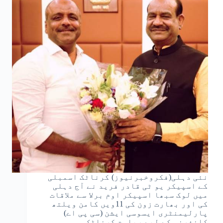
نئی دہلی(فکروخبرنیوز) کرناٹک اسمبلی
کے اسپیکر یو ٹی قادر فرید نے آج دہلی
میں لوک سبھا اسپیکر اوم برلا سے ملاقات
کی اور بھارت زون کی 11ویں کامن ویلتھ
پارلیمنٹری ایسوسی ایشن (سی پی اے)
کانفرنس کے لیے ریاست کرناٹک…