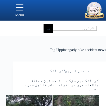
Ski
t
conten
Menu
Tag
Uppinangady bike accident news
ساحلی خبریں/کرناٹک
کرناٹک میں سڑک حادثات : تین مختلف
واقعات میں دو افراد ہلاک، خاتون شدید
زخمی