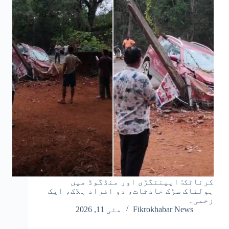
کرناٹک: اپیننگڑی اور منڈگوڈ میں
ہولناک سڑک حادثات، دو افراد ہلاک، ایک
زخمی۔
Fikrokhabar News
مئی 11, 2026