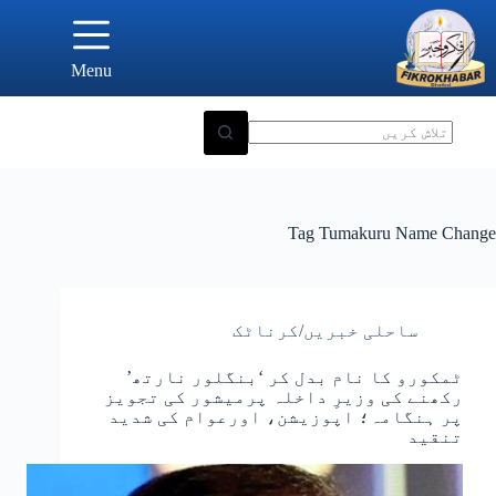
Ski
t
conten
Menu
Tag
Tumakuru Name Change
ساحلی خبریں/کرناٹک
ٹمکورو کا نام بدل کر ‘بنگلور نارتھ’
رکھنے کی وزیرِ داخلہ پرمیشور کی تجویز
پر ہنگامہ؛ اپوزیشن، اورعوام کی شدید
تنقید