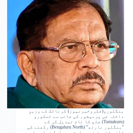
بنگلورو(فکروخبرنیوز) کرناٹک کے وزیرِ
داخلہ جی پرمیشور کی جانب سے ٹمکورو
(Tumakuru) ضلع کا نام تبدیل کر کے
"بنگلور نارتھ” (Bengaluru North) رکھنے کی
تازہ تجویز نے ریاست میں ایک نیا سیاسی