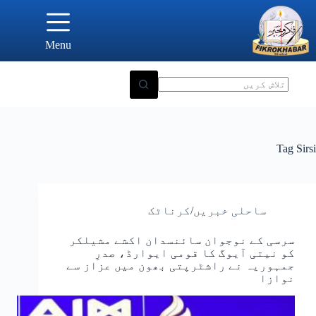
Ski
t
conten
Menu
Tag
Sirsi
ساحلی خبریں/کرناٹک
سرسی کے نوجوان سائنسدان اکشے مشیلکر
کو نیتی آیوگ کا قومی ایوارڈ، صدرِ
جمہوریہ نے راشٹرپتی بھون میں عزاز سے
نوازا