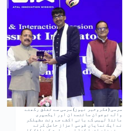
سرسی (فکروخبر نیوز) سرسی سے تعلق رکھنے
والے نوجوان سائنسدان اور ایکسپری
مائنڈ لیبس کے بانی اکشے جے ونت مشیلکر
نے ایک نمایاں قومی اعزاز حاصل کرتے
ہوئے ضلع اترا کنڑ اور ریاست کرناٹک کا