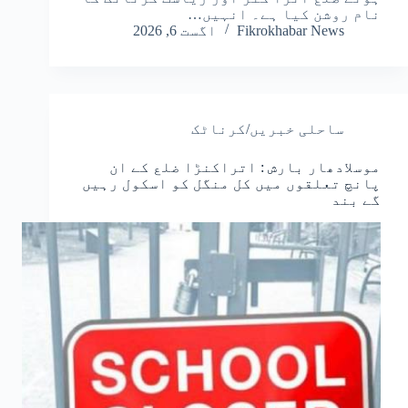
نام روشن کیا ہے۔ انہیں…
Fikrokhabar News
اگست 6, 2026
ساحلی خبریں/کرناٹک
موسلادھار بارش : اتراکنڑا ضلع کے ان
پانچ تعلقوں میں کل منگل کو اسکول رہیں
گے بند