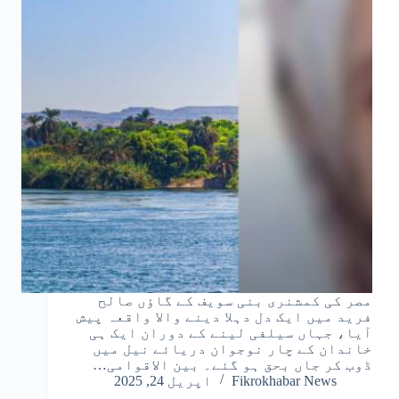
مصر کی کمشنری بنی سویف کے گاؤں صالح
فرید میں ایک دل دہلا دینے والا واقعہ پیش
آیا، جہاں سیلفی لینے کے دوران ایک ہی
خاندان کے چار نوجوان دریائے نیل میں
ڈوب کر جاں بحق ہو گئے۔ بین الاقوامی…
Fikrokhabar News
اپریل 24, 2025