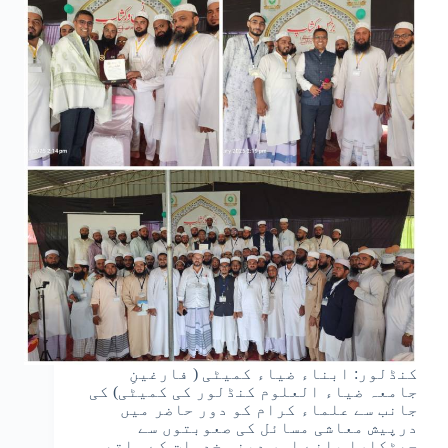
کنڈلور: ابناء ضیاء کمیٹی ( فارغینِ
جامعہ ضیاء العلوم کنڈلور کی کمیٹی) کی
جانب سے علماء کرام کو دور حاضر میں
درپیش معاشی مسائل کی صعوبتوں سے
چھٹکارا پانے اور دینی خدمات کے ساتھ