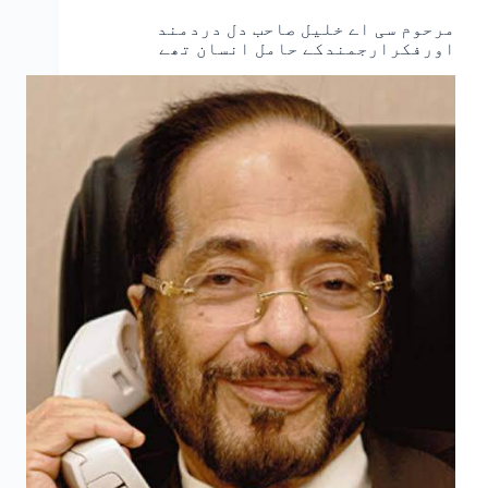
مرحوم سی اے خلیل صاحب دل دردمند
اورفکرارجمندکے حامل انسان تھے