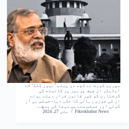
سپریم کورٹ نے کچھ دن پہلے ’نیوز کلک‘ کے
ایڈیٹر ان چیف پربیر پر کائستھ کی
گرفتاری کو غیر قانون قرار دیتے ہوئے
ان کی فوری رہائی کا حکم دیا- جسٹس بی آر
گوئی اور جسٹس سندیپ مہتا کی بنچ…
Fikrokhabar News
مئی 27, 2024