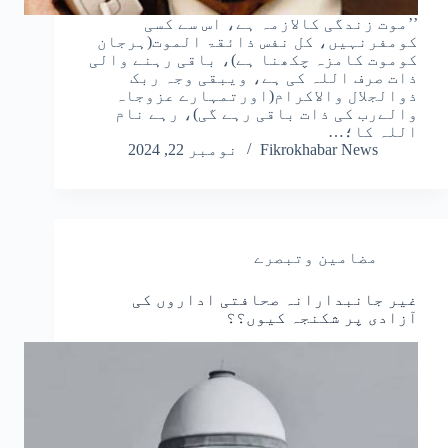
’’موت زندگی کالازمہ ہے، اس سے کسی
کومفرنہیں، کل نفس ذائقۃ الموت(ہرجان
کوموت کامزہ چکھنا ہے)، باقی رہنے والی
ذات صرف اللہ کی ہے، ویبقی وجہ ربک
ذوالجلال والاکرام(اورتمہارے عزوجاہ
والےرب کی ذات باقی رہے گی)، رہے نام
اللہ کا؛…
Fikrokhabar News
نومبر 22, 2024
مضامین وتبصرے
غیر جانبدارانہ صحافتی اداروں کی
آزادی پر شکنجہ کیوں؟؟