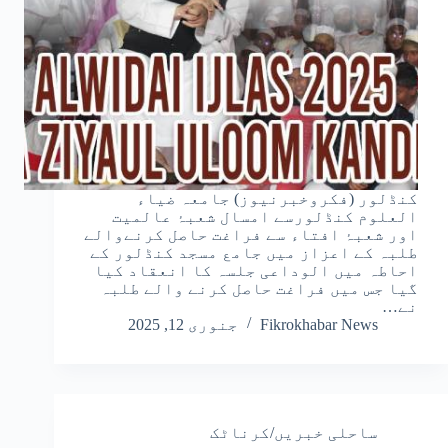
کنڈلور (فکروخبرنیوز) جامعہ ضیاء
العلوم کنڈلورسے امسال شعبۂ عالمیت
اور شعبۂ افتاء سے فراغت حاصل کرنےوالے
طلبہ کے اعزاز میں جامع مسجد کنڈلور کے
احاطہ میں الوداعی جلسہ کا انعقاد کیا
گیا جس میں فراغت حاصل کرنے والے طلبہ
نے…
Fikrokhabar News
جنوری 12, 2025
ساحلی خبریں/کرناٹک