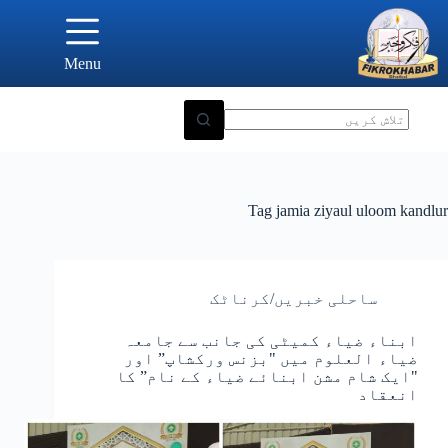
Ski
t
conten
Menu
Tag
jamia ziyaul uloom kandlur
ساحلی خبریں/کرناٹک
ابناء ضیاء کمیٹی کی جانب سے جامعہ
ضیاء العلوم میں "بزنس ورکشاپ” اور
"ایک شام مشن ابنائے ضیاء کے نام” کا
انعقاد