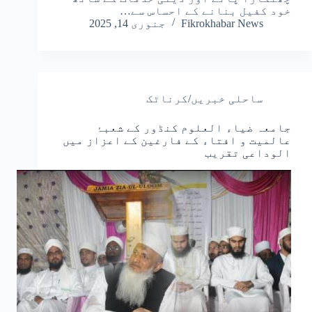
خود کفیل بنانے کے احساس سے…
Fikrokhabar News
جنوری 14, 2025
ساحلی خبریں/کرناٹک
جامعہ ضیاء العلوم کنڈور کے شعبۂ
عالمیت و افتاء کے فارغین کے اعزاز میں
الوداعی تقریب