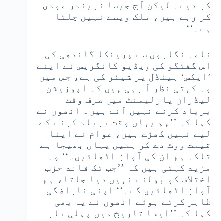
کر دیے۔ لیکن آج جیسا نریندر مودی
کر رہے ہیں، ملک ویسے نہیں چلتا
ہے۔‘‘
نامہ نگاروں سے پرینکا گاندھی کی
اس گفتگو کی ویڈیو کانگریس نے اپنے
’ایکس‘ ہینڈل پر شیئر کی ہے، جس میں
وہ کہتی نظر آ رہی ہیں کہ اپوزیشن
لیڈران پارلیمنٹ میں صرف وقت
برباد کرنے نہیں آئے ہیں۔ انھوں نے
کہا کہ ’’ہم یہاں وقت برباد کرنے کے
لیے نہیں کھڑے ہیں، عوام نے اپنا
قیمت ووٹ دے کر ہمیں یہاں بھیجا ہے
تاکہ ہم ان کی آواز اٹھائیں۔‘‘ وہ
مزید کہتی ہیں کہ ’’جب تک قائد حزب
اختلاف کو بولنے نہیں دیا جاتا، ہم
آواز اٹھائیں گے۔‘‘ اپنی ناراضگی
ظاہر کرتے ہوئے انھوں نے یہ بھی
کہا کہ ’’ایسا تاریخ میں پہلی بار