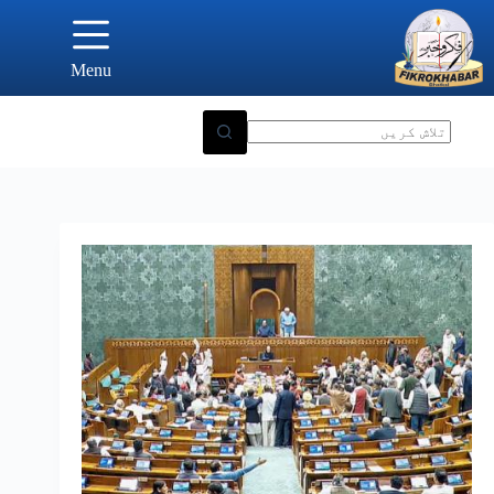
Ski
t
conten
Menu