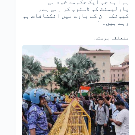
ہوا ہے جب ایک حکومت خود ہی
پارلیمنٹ کو ڈسٹرب کر رہی ہے،
کیونکہ ان کے بارے میں انکشافات ہو
رہے ہیں۔‘‘
متعلقہ پوسٹس