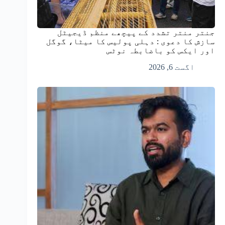
جنتر منتر تشدد کے پیچھے منظم ڈیجیٹل
سازش کا دعوی : دہلی پولیس کا میٹا، گوگل
اور ایکس کو باضابطہ نوٹس
اگست 6, 2026