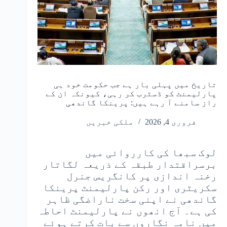
تاریخ میں پہلی بار ہے جب حکومت خود ہی
پارلیمنٹ کو ڈسٹرب کر رہی، کیونکہ ان کے
راز سامنے آ رہے ہیں: پرینکا گاندھی
فروری 4, 2026
ملکی خبریں
لوک سبھا کی کارروائی میں
برسراقتدار طبقہ کے ذریعہ لگاتار
رخنہ اندازی پر کانگریس جنرل
سکریٹری اور رکن پارلیمنٹ پرینکا
گاندھی نے اپنی سخت ناراضگی ظاہر
کی ہے۔ آج انھوں نے پارلیمنٹ احاطہ
میں نامہ نگاروں سے بات کرتے ہوئے