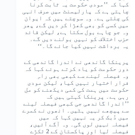
کہا کہ ’’مودی حکومت یہ ثابت کرنا
چاہتی ہے کہ پارلیمنٹ میں صرف انہی
کی چلتی ہے۔ وہ سوچتے ہیں کہ ایوان
میں کسی کو بھی کھڑا کر دیں گے، پھر
وہ جو چاہے بول سکتا ہے، لیکن قائد
حزب اختلاف کو نہیں بولنے دیں گے۔
یہ برداشت نہیں کیا جائے گا۔‘‘
پرینکا گاندھی نے اندرا گاندھی کے
دور حکومت کو یاد کرتے ہوئے کہا کہ
وہ فیصلہ لینے سے کبھی بھی راہِ
فرار اختیار نہیں کیا، لیکن مودی
حکومت میں ہمت کی کمی دیکھنے کو مل
رہی ہے۔ پرینکا کہتی ہیں کہ
’’اندرا گاندھی جی کبھی فیصلہ لینے
سے پیچھے نہیں ہٹیں۔ انھوں نے کمرے
میں دُبک کر یہ نہیں کہا کہ میں
فیصلہ نہیں لوں گی۔ وہ آگے آئیں،
فیصلہ لیا اور پاکستان کے 2 ٹکڑے