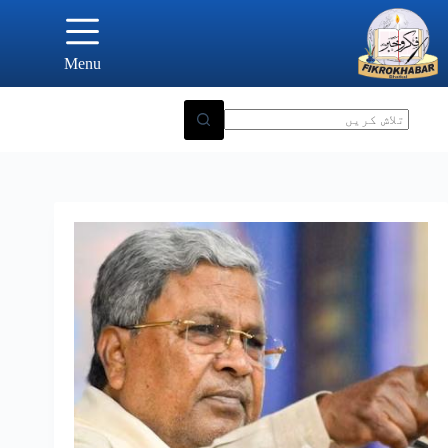
Ski
t
conten
Menu