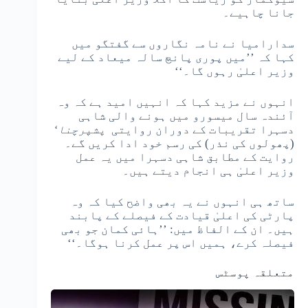
جانا چاہیے۔
سدارامیا نے نامہ نگاروں سے گفتگو میں
کہا کہ ’’میں پوری پانچ سالہ میعاد کے لیے
وزیر اعلیٰ رہوں گا۔‘‘
انہوں نے مزید کہا کہ انہیں امید ہے کہ وہ
آئندہ سال میسورو میں ہونے والی شاہی
دسہرا تقریبات کے دوران روایتی
پشپرچنا
‘
(پھولوں کی نذر) کی رسم خود ادا کریں گے۔
روایت کے مطابق شاہی دسہرا میں یہ عمل
وزیر اعلیٰ ہی انجام دیتے ہیں۔
ساتھ ہی انہوں نے یہ بھی واضح کیا کہ وہ
پارٹی کی اعلیٰ قیادت کے فیصلے کے پابند
ہیں۔ ان کے الفاظ میں: ’’ہائی کمان جو بھی
فیصلہ کرے، ہمیں اس پر عمل کرنا ہوگا۔‘‘
متعلقہ پوسٹس