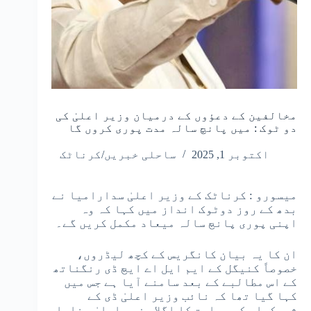
مخالفین کے دعؤوں کے درمیان وزیر اعلیٰ کی
دو ٹوک : میں پانچ سالہ مدت پوری کروں گا
اکتوبر 1, 2025
ساحلی خبریں/کرناٹک
میسورو : کرناٹک کے وزیر اعلیٰ سدارامیا نے
بدھ کے روز دوٹوک انداز میں کہا کہ وہ
اپنی پوری پانچ سالہ میعاد مکمل کریں گے۔
ان کا یہ بیان کانگریس کے کچھ لیڈروں،
خصوصاً کنیگل کے ایم ایل اے ایچ ڈی رنگناتھ
کے اس مطالبے کے بعد سامنے آیا ہے جس میں
کہا گیا تھا کہ نائب وزیر اعلیٰ ڈی کے
شیوکمار کو ریاست کا اگلا وزیر اعلیٰ بنایا