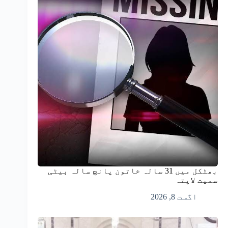
بھٹکل میں 31 سالہ خاتون پانچ سالہ بیٹی
سمیت لاپتہ
اگست 8, 2026