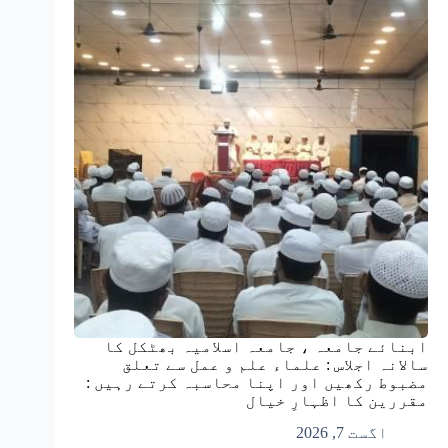
ابنائے جامعہ ، جامعہ اسلامیہ بھٹکل کا
سالانہ اجلاس : علماء علم و عمل سے تعلق
مضبوط رکھیں اور اپنا محاسبہ کرتے رہیں :
مقررین کا اظہارِ خیال
اگست 7, 2026