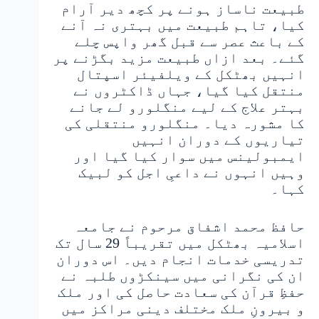
طبیعت ناساز ہونے پر کچھ دیر آرام
کیا، تاہم طبیعت میں بہتری نہ آنے
کے باعث عصر سے قبل گھر واپس چلے
گئے۔ بعد ازاں طبیعت مزید بگڑنے پر
انہیں بھٹکل کے ویلفیئر اسپتال
منتقل کیا گیا، جہاں ڈاکٹروں نے
بہتر علاج کے لیے منگلورو لے جانے
کا مشورہ دیا۔ منگلورو منتقلی کی
تیاریوں کے دوران انہیں
ایمبولینس میں سوار کیا گیا اور
وہیں انہوں نے داعیِ اجل کو لبیک
کہا۔
حافظ محمد اشفاق مرحوم نے جامعہ
اسلامیہ بھٹکل میں تقریباً 29 سال تک
تدریسی خدمات انجام دیں۔ اس دوران
ان کی نگرانی میں سینکڑوں طلبہ نے
حفظِ قرآن کی سعادت حاصل کی اور ملک
و بیرونِ ملک مختلف دینی مراکز میں