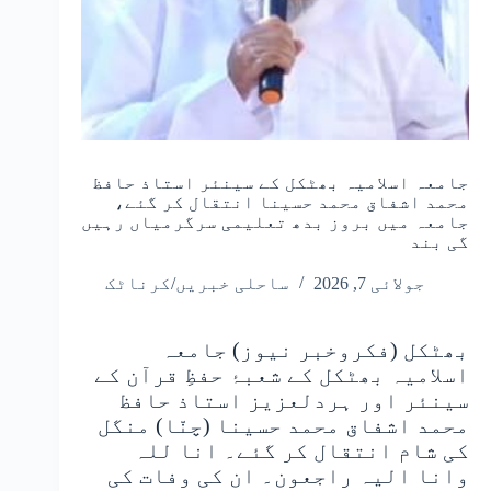
جامعہ اسلامیہ بھٹکل کے سینئر استاذ حافظ
محمد اشفاق محمد حسینا انتقال کر گئے،
جامعہ میں بروز بدھ تعلیمی سرگرمیاں رہیں
گی بند
جولائی 7, 2026
ساحلی خبریں/کرناٹک
بھٹکل (فکروخبر نیوز) جامعہ
اسلامیہ بھٹکل کے شعبۂ حفظِ قرآن کے
سینئر اور ہردلعزیز استاذ حافظ
محمد اشفاق محمد حسینا (چنّا) منگل
کی شام انتقال کر گئے۔ انا للہ
وانا الیہ راجعون۔ ان کی وفات کی