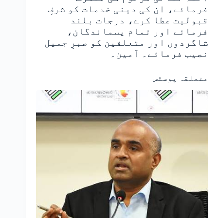
فرمائے، ان کی دینی خدمات کو شرفِ
قبولیت عطا کرے، درجات بلند
فرمائے اور تمام پسماندگان،
شاگردوں اور متعلقین کو صبرِ جمیل
نصیب فرمائے۔ آمین۔
متعلقہ پوسٹس