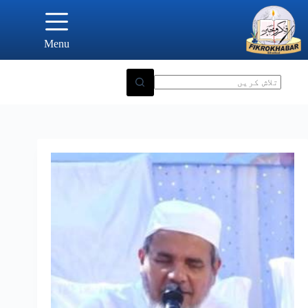
Ski
t
conten
Menu