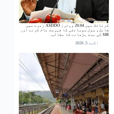
کرناٹک میں 20.04 ووٹرز ASDDO زمرے میں
شامل، سول سوسائٹی کا فہرست عام کرنے اور
SIR کی مدت بڑھانے کا مطالبہ
اگست 5, 2026