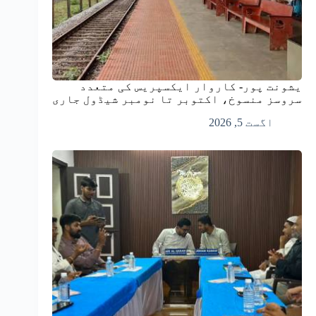
یشونت پور- کاروار ایکسپریس کی متعدد
سروسز منسوخ، اکتوبر تا نومبر شیڈول جاری
اگست 5, 2026