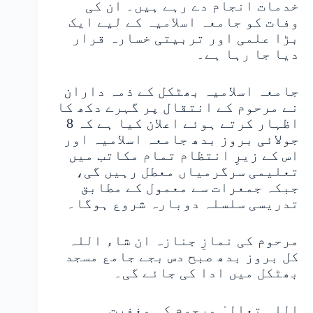
خدمات انجام دے رہے ہیں۔ ان کی
وفات کو جامعہ اسلامیہ کے لیے ایک
بڑا علمی اور تربیتی خسارہ قرار
دیا جا رہا ہے۔
جامعہ اسلامیہ بھٹکل کے ذمہ داران
نے مرحوم کے انتقال پر گہرے دکھ کا
اظہار کرتے ہوئے اعلان کیا ہے کہ 8
جولائی بروز بدھ جامعہ اسلامیہ اور
اس کے زیرِ انتظام تمام مکاتب میں
تعلیمی سرگرمیاں معطل رہیں گی،
جبکہ جمعرات سے معمول کے مطابق
تدریسی سلسلہ دوبارہ شروع ہوگا۔
مرحوم کی نمازِ جنازہ ان شاء اللہ
کل بروز بدھ صبح دس بجے جامع مسجد
بھٹکل میں ادا کی جائے گی۔
اللہ تعالیٰ مرحوم کی مغفرت