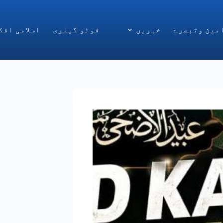
مین وتبصرے
خبریں
فوٹو گیلری
اسلامی افک