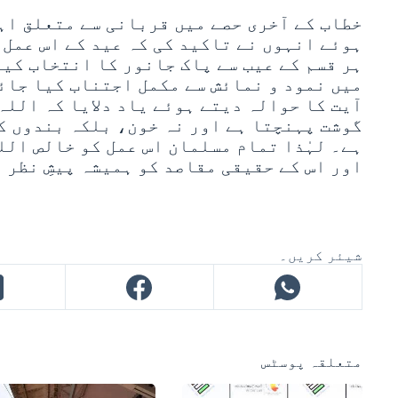
خطاب کے آخری حصے میں قربانی سے متعلق اہ
ہوئے انہوں نے تاکید کی کہ عید کے اس عمل 
ہر قسم کے عیب سے پاک جانور کا انتخاب کیا
میں نمود و نمائش سے مکمل اجتناب کیا جائ
آیت کا حوالہ دیتے ہوئے یاد دلایا کہ اللہ 
گوشت پہنچتا ہے اور نہ خون، بلکہ بندوں کا
ہے۔ لہٰذا تمام مسلمان اس عمل کو خالص الل
اور اس کے حقیقی مقاصد کو ہمیشہ پیشِ نظر 
شیئر کریں۔
متعلقہ پوسٹس