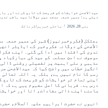
عیدالاضحیٰ خواہشات کو شریعت کے تابع کرنے اور باہ
دیتی ہے : عمیر جمعہ مسجد میں مولانا سید ہاشم ندوی
مئی 28, 2026
ساحلی خبریں/کرناٹک
بھٹکل (فکروخبرنیوز) شہر کی عمیر جمعہ مس
الأضحیٰ کی دوگانہ فکروخبر کے ایڈیٹر انچی
ندوی کی اقتدا میں ادا کی گئی۔ اپنے فکرا
موصوف نے امتِ مسلمہ کو عید کی مبارکباد پ
مذہبی و ملی اہمیت پر تفصیلی روشنی ڈالی۔
انگیز خطاب میں واضح کیا کہ عیدالاضحیٰ صر
رسم کا نام نہیں ہے، بلکہ یہ اللہ تعالیٰ 
اپنی تمام تر خواہشات کو شریعت کے تابع ک
درس ہے۔ قربانی کا اصل مفہوم یہی ہے کہ ان
سامنے اپنے ذاتی مفادات، انا اور خواہشات
انہوں نے حضرت ابراہیم علیہ السلام، حضرت