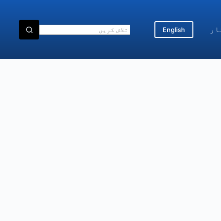
ار
English