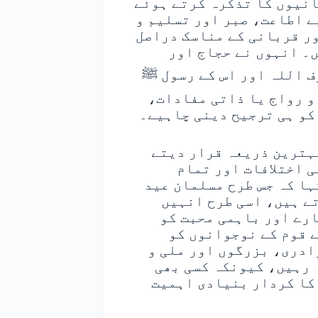
انیوں کا تذکرہ کرتے ہوئے
ے اطاعت، صبر اور تسلیم و
ور قربانی کے مناسک دراصل
۔ انہوں نے حجاج اور
ف اللہ اور اس کے رسول ﷺ
و رواج یا ذاتی مفادات،
 کو ہی ترجیح دینی چاہیے۔
 بہترین ذریعہ قرار دیتے
ی اختلافات اور تمام
ہا کہ جس طرح مسلمان عید
تے ہیں، اسی طرح انہیں
رے اور باہمی محبت کو
 قوم کے نوجوانوں کو
ادری، بزرگوں اور ملی و
 رہیں، کیونکہ کسی بھی
کا کردار بنیادی اہمیت