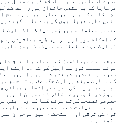
حضرت اسماعیل علیہ السلام کی بے مثال قرب
فرمایا کہ یہ مقدس خاندان پوری امت کے لی
رضا کا ایک ابدی اور عملی نمونہ ہے۔ حج ا
انہی عظیم قربانیوں کی یاد تازہ کرتے ہیں
مقامی مسلمانوں پر زور دیا کہ اگر ایک طر
کے احکام ہوں اور دوسری طرف معاشرتی رسم 
تو ایک سچے مسلمان کو ہمیشہ شریعتِ مطہرہ
مولانا نے عیدالاضحیٰ کو اتحاد و اتفاق کا
ہوئے مسلمانوں سے اپیل کی کہ وہ اپنے آپس
دیرینہ رنجشوں کو ختم کر دیں۔ انہوں نے ک
کے مبارک موقع پر ایک جگہ صف بستہ جمع ہو
اپنی عملی زندگی میں بھی اتحاد، بھائی چا
فروغ دینا چاہیے۔ خطاب کے دوران انہوں نے
خصوصی نصیحت کرتے ہوئے کہا کہ وہ اپنی بر
اجتماعی قیادت کے ساتھ مضبوطی سے وابستہ
قوم کی ترقی اور استحکام میں نوجوان نسل 
رکھتا ہے۔