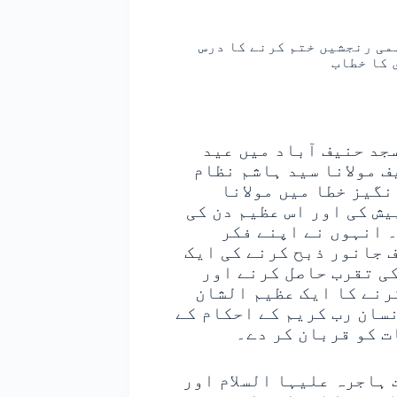
می رنجشیں ختم کرنے کا درس
 کا خطاب
جد حنیف آباد میں عید
ف مولانا سید ہاشم نظام
نگیز خطا میں مولانا
یش کی اور اس عظیم دن کی
 انہوں نے اپنے فکر
ف جانور ذبح کرنے کی ایک
کی تقرب حاصل کرنے اور
رنے کا ایک عظیم الشان
سان رب کریم کے احکام کے
 کو قربان کر دے۔
 ہاجرہ علیہا السلام اور