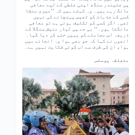
پی جتیندر سنگھ اپنی غلطی کے لیے معافی
مانگ رہے ہیں۔ وہ کہتے ہیں کہ ’’میری منشا
کسی کے جذبات کو ٹھیس پہنچانے کی نہیں
تھی۔ اگر کسی کو تکلیف ہوئی ہے تو معافی
مانگتا ہوں۔‘‘ بی جے پی لیڈر منیش سنگلا کے
ذریعہ اس معاملے کو یہیں ختم کر دیا گیا۔
انھوں نے کہا کہ جو بھی ہوا وہ انجانے میں
ہوا، ان کی طرف سے اب کوئی شکایت نہیں ہے۔
متعلقہ پوسٹس