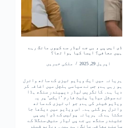
ڈی ایس پی ، بی جے لیڈر سے کیوں مانگ رہے
ہیں معافی؟ ایسا کیا ہوا تھا؟
اپریل 29, 2025
ملکی خبریں
ہریانہ میں ایک ویڈیو تیزی کے ساتھ وائرل
ہو رہی ہے، جس نے سیاسی ہلچل میں اضافہ کر
دیا ہے۔ کانگریس لیڈر دیپیندر سنگھ ہڈا
نے سوشل میڈیا پلیٹ فارم ’ایکس‘ پر یہ
ویڈیو شیئر کی ہے، جو اب تیزی کے ساتھ
وائرل ہو گئی ہے۔ اس ویڈیو میں دیکھا جا
سکتا ہے کہ ہریانہ پولیس کے ڈی ایس پی
جتیندر سنگھ بی جے پی لیڈر منیش سنگلا کے
سامنے معافی مانگ رہے ہیں۔ ویڈیو شیئر