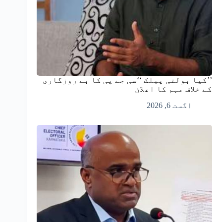
’’کیا بولتی پبلک ‘‘سی جے پی کا بے روزگاری
کے خلاف مہم کا اعلان
اگست 6, 2026