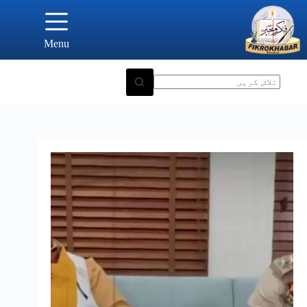
Ski
t
conten
Menu