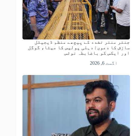
جنتر منتر تشدد کے پیچھے منظم ڈیجیٹل
سازش کا دعوی : دہلی پولیس کا میٹا، گوگل
اور ایکس کو باضابطہ نوٹس
اگست 6, 2026