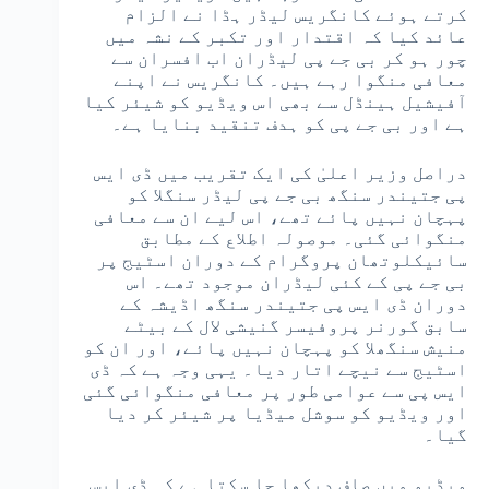
کرتے ہوئے کانگریس لیڈر ہڈا نے الزام
عائد کیا کہ اقتدار اور تکبر کے نشہ میں
چور ہو کر بی جے پی لیڈران اب افسران سے
معافی منگوا رہے ہیں۔ کانگریس نے اپنے
آفیشیل ہینڈل سے بھی اس ویڈیو کو شیئر کیا
ہے اور بی جے پی کو ہدف تنقید بنایا ہے۔
دراصل وزیر اعلیٰ کی ایک تقریب میں ڈی ایس
پی جتیندر سنگھ بی جے پی لیڈر سنگلا کو
پہچان نہیں پائے تھے، اس لیے ان سے معافی
منگوائی گئی۔ موصولہ اطلاع کے مطابق
سائیکلوتھان پروگرام کے دوران اسٹیج پر
بی جے پی کے کئی لیڈران موجود تھے۔ اس
دوران ڈی ایس پی جتیندر سنگھ اڈیشہ کے
سابق گورنر پروفیسر گنیشی لال کے بیٹے
منیش سنگھلا کو پہچان نہیں پائے، اور ان کو
اسٹیج سے نیچے اتار دیا۔ یہی وجہ ہے کہ ڈی
ایس پی سے عوامی طور پر معافی منگوائی گئی
اور ویڈیو کو سوشل میڈیا پر شیئر کر دیا
گیا۔
ویڈیو میں صاف دیکھا جا سکتا ہے کہ ڈی ایس