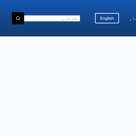
ار
English