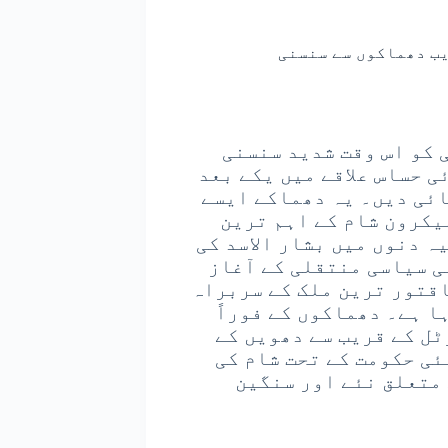
یب دھماکوں سے سنسنی
کومت دمشق میں منگل 7 جولائی کو اس وقت شدید سنسنی
ی حساس علاقے میں یکے بعد
ائی دیں۔ یہ دھماکے ایسے
یکرون شام کے اہم ترین
ہ دنوں میں بشار الاسد کی
ی سیاسی منتقلی کے آغاز
اقتور ترین ملک کے سربراہ
ا ہے۔ دھماکوں کے فوراً
ٹل کے قریب سے دھویں کے
ئی حکومت کے تحت شام کی
متعلق نئے اور سنگین