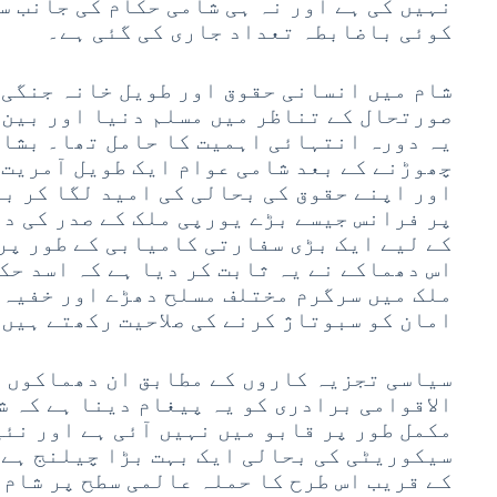
نہیں کی ہے اور نہ ہی شامی حکام کی جانب س
کوئی باضابطہ تعداد جاری کی گئی ہے۔
شام میں انسانی حقوق اور طویل خانہ جنگی 
صورتحال کے تناظر میں مسلم دنیا اور بین 
یہ دورہ انتہائی اہمیت کا حامل تھا۔ بشار
چھوڑنے کے بعد شامی عوام ایک طویل آمریت 
اور اپنے حقوق کی بحالی کی امید لگا کر ب
پر فرانس جیسے بڑے یورپی ملک کے صدر کی د
کے لیے ایک بڑی سفارتی کامیابی کے طور پر
اس دھماکے نے یہ ثابت کر دیا ہے کہ اسد حک
ملک میں سرگرم مختلف مسلح دھڑے اور خفیہ 
امان کو سبوتاژ کرنے کی صلاحیت رکھتے ہیں
سیاسی تجزیہ کاروں کے مطابق ان دھماکوں 
الاقوامی برادری کو یہ پیغام دینا ہے کہ ش
مکمل طور پر قابو میں نہیں آئی ہے اور نئ
سیکوریٹی کی بحالی ایک بہت بڑا چیلنج ہے۔
کے قریب اس طرح کا حملہ عالمی سطح پر شام 