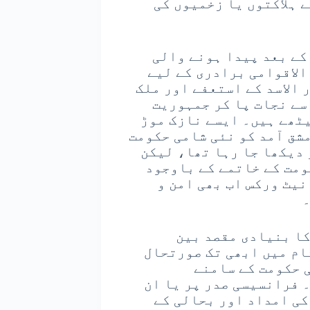
ے ہلاکتوں یا زخمیوں کی
کے بعد پیدا ہونے والی
الاقوامی برادری کے لیے
 الاسد کے استعفے اور ملک
سے نجات پا کر جمہوریت
یٹھے ہیں۔ ایسے نازک موڑ
مشق آمد کو نئی شامی حکومت
 دیکھا جا رہا تھا، لیکن
ومت کے خاتمے کے باوجود
نیٹ ورکس اب بھی امن و
۔
کا بنیادی مقصد بین
ام میں ابھی تک صورتحال
ی حکومت کے سامنے
 فرانسیسی صدر پر یا ان
کی امداد اور بحالی کے