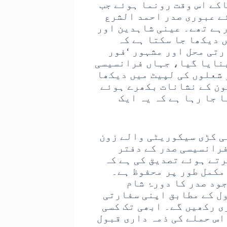
کے اس وقت رونما ہوئے جب
ے عبوری صدر احمد الشرع
رہے تھے۔ عینی شاہدین اور
 دیکھا جا سکتا ہے کہ
رتی محل اور مشہور ‘فور
بنایا گیا، جہاں فرانسیسی
 شعلوں کی لپیٹ میں دیکھا
ون کے نشانات بکھرے ہوئے
 جا رہا ہے کہ یہ ایک
ی کڑی سیکوریٹی والے زون
فرانسیسی صدر کے دفتر
رتے ہوئے تصدیق کی ہے کہ
مکمل طور پر محفوظ ہے۔
ود صدر کا دورۂ شام
ول کے مطابق اپنی سفارتی
ی رکھیں گے۔ ابھی تک کسی
اس حملے کی ذمہ داری قبول