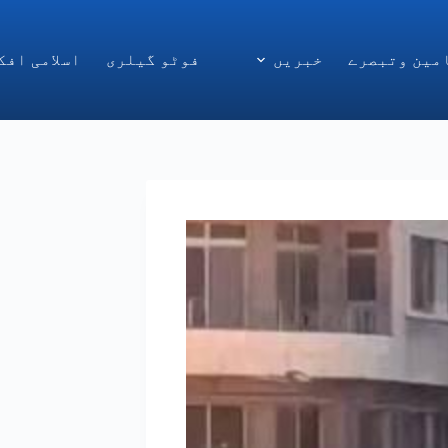
مین وتبصرے
خبریں
فوٹو گیلری
اسلامی افک