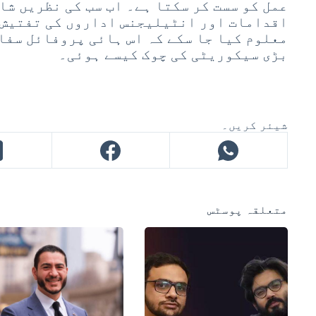
عمل کو سست کر سکتا ہے۔ اب سب کی نظریں شا
اقدامات اور انٹیلیجنس اداروں کی تفتیش 
معلوم کیا جا سکے کہ اس ہائی پروفائل سفا
بڑی سیکوریٹی کی چوک کیسے ہوئی۔
شیئر کریں۔
متعلقہ پوسٹس