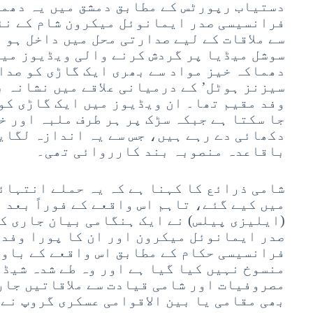
دستیاب رپورٹس کے مطابق دمشق میں یہ دھما
فرانسیسی صدر ایمانوئل میکرون شام کے نئ
سے ملاقات کے لیے صدارتی محل میں داخل ہو 
سوشل میڈیا پر گردش کرنے والی ویڈیوز میں
دھماکہ خیز مواد سے بھری ایک گاڑی کو صدا
سیزنز ہوٹل’ کے درمیانی علاقے میں نشانہ 
وفد مقیم تھا۔ ان ویڈیوز میں ایک گاڑی کو
جا سکتا ہے جبکہ سڑک پر ہر طرف ملبہ اور خ
دکھائی دے رہے ہیں، جس سے یہ اندازہ لگایا
باقاعدہ منصوبہ بند کارروائی تھی۔
شامی ذرائع کا کہنا ہے کہ یہ حملے انتہائ
میں کیے گئے، تاہم اس واقعے کے فوراً بعد 
(ایلیزی پیلس) نے ایک ہنگامی بیان جاری ک
صدر ایمانوئل میکرون اور ان کا پورا وفد 
فرانسیسی حکام کے مطابق اس واقعے کے باوج
منسوخ نہیں کیا گیا ہے اور وہ طے شدہ شیڈ
مصروفیات اور شامی قیادت سے ملاقاتیں جار
بھی مقامی یا بین الاقوامی عسکری گروپ نے 