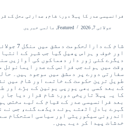
فرانسیسی صدر کا پہلا دورۂ شام، صدارتی محل کے قر
جولائی 7, 2026
Featured
,
عالمی خبریں
شام کے دارالح
اور خوف و ہراس پھیل گیا جب شہر کے انتہائ
دیگرے کئی زور دار دھماکوں کی آوازیں سن
وقت میں ہوئے جب فرانس کے صدر ایمانوئل م
سفارتی دورے پر دمشق میں موجود ہیں۔ حالی
طویل ترین حکومت کے خاتمے اور شام میں نئ
کے بعد کسی بھی یورپی یونین کے بڑے اور ط
کا یہ پہلا تاریخی دورۂ شام قرار دیا جا رہ
بعد فرانسیسی صدر کے قیام کے لیے مختص ہو
گہرے بادل اٹھتے ہوئے دیکھے گئے، جس نے ن
اندرونی سیکوریٹی اور سیاسی استحکام سے 
خدشات پیدا کر دیے ہیں۔