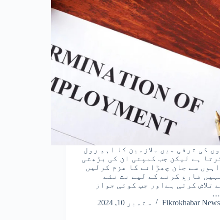
ں کی ترقی میں ملازمین کا اہم رول
رتا ہے لیکن جب کمپنی ان کی بڑھتی
ہوں سے جان چھڑانے کا عزم کرلیں
ہیں فارغ کرنے کے لیے نت نئے
 تلاش کرتی ہےاور جب کوئی جواز
…
Fikrokhabar News
ستمبر 10, 2024