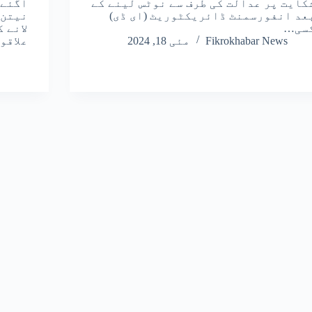
کایت پر عدالت کی طرف سے نوٹس لینے کے
آگئے
عد انفورسمنٹ ڈائریکٹوریٹ (ای ڈی)
نیتن 
سی…
لانے 
Fikrokhabar News
مئی 18, 2024
علاقو