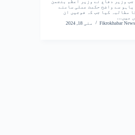
 جب وزیر دفاع نے وزیر اعظم بنجمن
یاہو سے واضح حکمت عملی سامنے
کا مطالبہ کیا جب کہ فوجیں ان
ں میں…
Fikrokhabar News
مئی 18, 2024