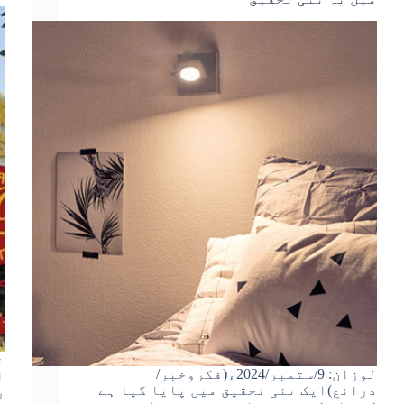
ن
لوزان: 9/ستمبر/2024ء(فکروخبر/
ا
ذرائع)ایک نئی تحقیق میں پایا گیا ہے