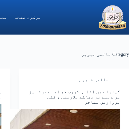
Ski
t
conten
مركزى صفحه
مضا
Category
عالمی خبریں
عالمی خبریں
کینیا میں اڈانی گروپ کو ایر پورٹ لیز
ی
پر دینے پر بھڑکے ملازمین ، کئی
پ
پروازیں متاثر