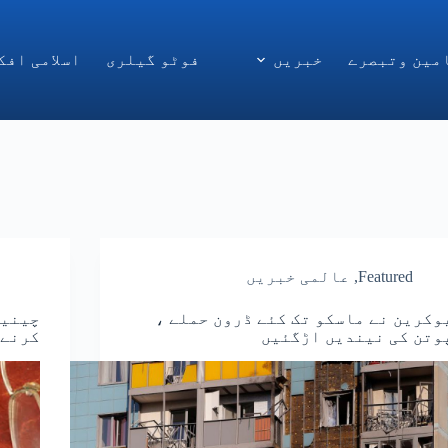
مین وتبصرے
خبریں
فوٹو گیلری
اسلامی افک
Featured
,
عالمی خبریں
وکرین نے ماسکو تک کئے ڈرون حملے ،
چینیس
وتن کی نیندیں اڑگئیں
کرنےک