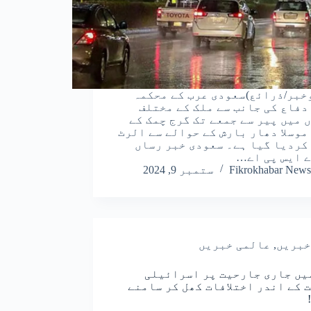
خبر/ذرائع)سعودی عرب کے محکمہ
دفاع کی جانب سے ملک کے مختلف
ں میں پیر سے جمعے تک گرج چمک کے
موسلا دھار بارش کے حوالے سے الرٹ
کردیا گیا ہے۔ سعودی خبر رساں
 ایس پی اے…
Fikrokhabar News
ستمبر 9, 2024
خبریں
,
عالمی خبریں
یں جاری جارحیت پر اسرائیلی
 کے اندر اختلافات کھل کر سامنے