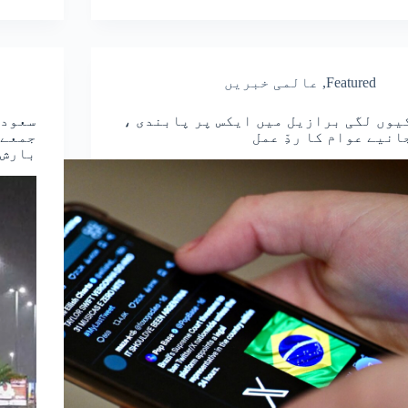
Featured
,
عالمی خبریں
یوں لگی برازیل میں ایکس پر پابندی ،
سعودی
انیے عوام کا ردِّ عمل
جمعے 
بارش 