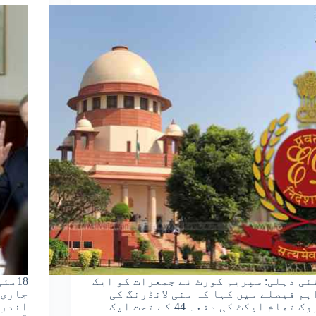
ئی دہلی: سپریم کورٹ نے جمعرات کو ایک
ہم فیصلے میں کہا کہ منی لانڈرنگ کی
جاری 
روک تھام ایکٹ کی دفعہ 44 کے تحت ایک
اندر 