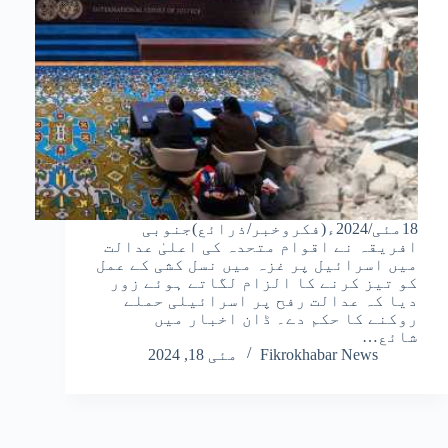
18مئی/2024ء(فکروخبر/ذرائع)جنوبی
افریقہ نے اقوام متحدہ کی اعلیٰ عدالت
میں اسرائیل پر غزہ میں نسل کشی کے عمل
کو تیز کرنے کا الزام لگاتے ہوئے زور
دیا کہ عدالت رفح پر اسرائیلی حملے
روکنے کا حکم دے۔ ڈان اخبار میں
شائع…
Fikrokhabar News
مئی 18, 2024