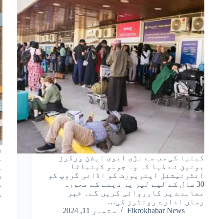
ر
کینیا کی سب سے بڑی ایوی ایشن ورکرز
ہ
یونین نے کہا کہ وہ جومو کینیاٹا
انٹرنیشنل ایئرپورٹ کو اڈانی گروپ کو
ر
30 سال کے لیے لیز پر دینے کے مجوزہ
ع
معاہدے پر کارروائی کریں گے۔ خبر
پ
رساں ادارے روئٹرز کی…
Fikrokhabar News
ستمبر 11, 2024