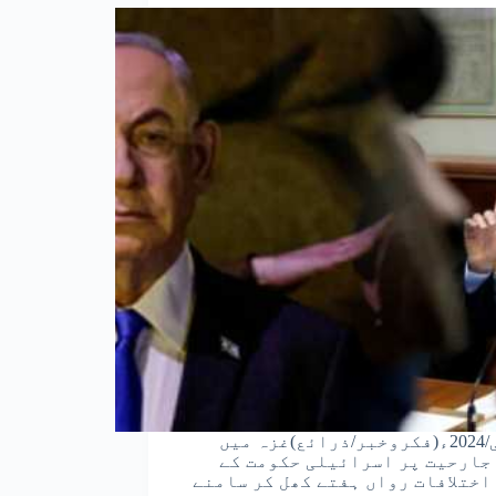
18مئی/2024ء(فکروخبر/ذرائع)غزہ میں
جارحیت پر اسرائیلی حکومت کے
اختلافات رواں ہفتے کھل کر سامنے