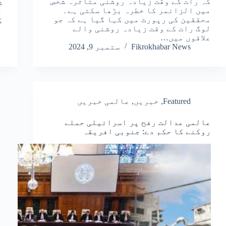
کہ رات کے وقت زیادہ روشنی متاثرہ شخص
ش
میں الزائمر کا خطرہ بڑھا سکتی ہے۔
ب
محققین کی رپورٹ میں کہا گیا ہے کہ جو
ک
لوگ رات کے وقت زیادہ روشنی والے
علاقوں میں…
Fikrokhabar News
ستمبر 9, 2024
Featured
,
خبریں
,
عالمی خبریں
عالمی عدالت رفح پر اسرائیلی حملے
روکنے کا حکم دے: جنوبی افریقہ