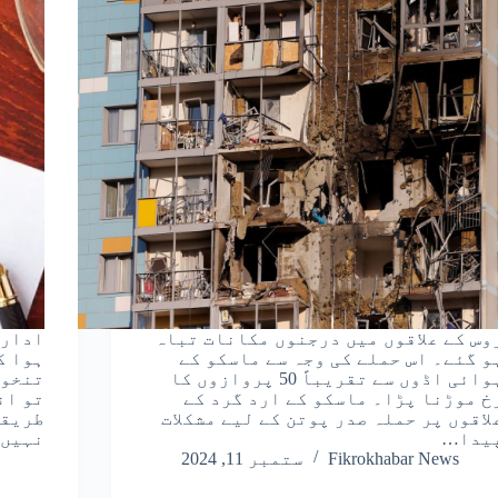
وس کے علاقوں میں درجنوں مکانات تباہ
ادارو
و گئے۔ اس حملے کی وجہ سے ماسکو کے
ہوا ک
ہوائی اڈوں سے تقریباً 50 پروازوں کا
تنخوا
خ موڑنا پڑا۔ ماسکو کے ارد گرد کے
تو ان
لاقوں پر حملہ صدر پوتن کے لیے مشکلات
طریقے
یدا…
نہیں
Fikrokhabar News
ستمبر 11, 2024