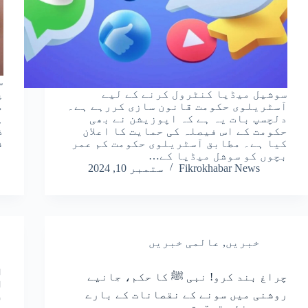
س
سوشیل میڈیا کنٹرول کرنے کے لیے
پ
آسٹریلوی حکومت قانون سازی کررہے ہے۔
م
دلچسپ بات یہ ہے کہ اپوزیشن نے بھی
ہ
حکومت کے اس فیصلہ کی حمایت کا اعلان
کیا ہے۔ مطابق آسٹریلوی حکومت کم عمر
ف
بچوں کو سوشل میڈیا کے…
Fikrokhabar News
ستمبر 10, 2024
خبریں
,
عالمی خبریں
ا
چراغ بند کرو! نبی ﷺ کا حکم، جانیے
ا
روشنی میں سونے کے نقصانات کے بارے
ب
میں یہ نئی تحقیق