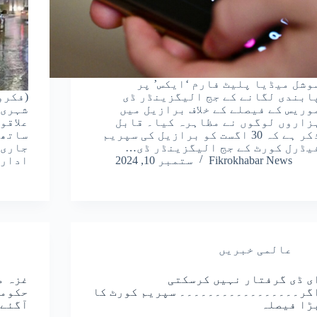
وشل میڈیا پلیٹ فارم ‘ایکس’ پر
ابندی لگانے کے جج الیگزینڈر ڈی
(فکرو
وریس کے فیصلے کے خلاف برازیل میں
شہری 
زاروں لوگوں نے مظاہرہ کیا۔ قابل
علاقو
ذکر ہے کہ 30 اگست کو برازیل کی سپریم
ساتھ 
یڈرل کورٹ کے جج الیگزینڈر ڈی…
جاری 
Fikrokhabar News
ستمبر 10, 2024
ادارے
عالمی خبریں
ی ڈی گرفتار نہیں کرسکتی
غزہ م
گر۔۔۔۔۔۔۔۔۔۔۔۔۔۔۔۔۔ سپریم کورٹ کا
حکومت
ڑا فیصلہ
آگئے!