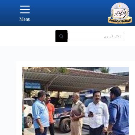
Ski
t
conten
Menu