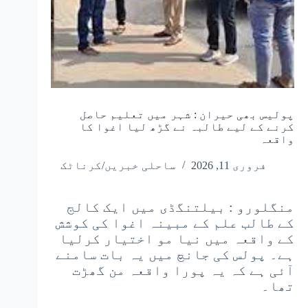
پولیس بھی حیران : شہر میں تعلیم حاصل
کرنے کے لیے طالبہ نے گڑھ لیا اغوا کا
واقعہ
فروری 11, 2026
ساحلی خبریں/کرناٹک
منگلورو : بیلتنگڈی میں ایک کالج
کے طالب علم کے مبینہ اغوا کی کوشش
کے واقعہ میں نیا مو اختیار کرلیا
ہے۔ پولس کی جانچ میں یہ بات سامنے
آئی ہے کہ یہ پورا واقعہ من گھڑت
تھا۔