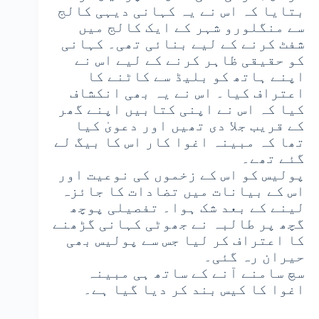
بتایا کہ اس نے یہ کہانی دیہی کالج
سے منگلورو شہر کے ایک کالج میں
شفٹ کرنے کے لیے بنائی تھی۔ کہانی
کو حقیقی ظاہر کرنے کے لیے اس نے
اپنے ہاتھ کو بلیڈ سے کاٹنے کا
اعتراف کیا۔ اس نے یہ بھی انکشاف
کیا کہ اس نے اپنی کتابیں اپنے گھر
کے قریب جلا دی تھیں اور دعویٰ کیا
تھا کہ مبینہ اغوا کار اس کا بیگ لے
گئے تھے۔
پولیس کو اس کے زخموں کی نوعیت اور
اس کے بیانات میں تضادات کا جائزہ
لینے کے بعد شک ہوا۔ تفصیلی پوچھ
گچھ پر طالبہ نے جھوٹی کہانی گڑھنے
کا اعتراف کر لیا جس سے پولیس بھی
حیران رہ گئی۔
سچ سامنے آنے کے ساتھ ہی مبینہ
اغوا کا کیس بند کر دیا گیا ہے۔