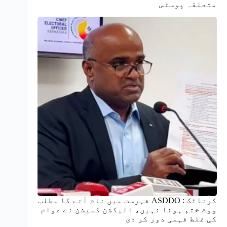
متعلقہ پوسٹس
کرناٹک : ASDDO فہرست میں نام آنے کا مطلب
ووٹ ختم ہونا نہیں، الیکشن کمیشن نے عوام
کی غلط فہمی دور کر دی