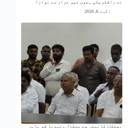
نے راشٹرپتی بھون میں عزاز سے نوازا
اگست 6, 2026
بھٹکل: کابینہ سے منکال وئیدیا کو باہر