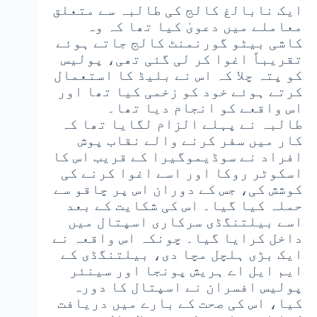
ایک نابالغ کالج کی طالبہ سے متعلق
معاملے میں دعویٰ کیا تھا کہ وہ
کاشی بیٹو گورنمنٹ کالج جاتے ہوئے
تقریباً اغوا کر لی گئی تھی، پولیس
کو پتہ چلا کہ اس نے بلیڈ کا استعمال
کرتے ہوئے خود کو زخمی کیا تھا اور
اس واقعے کو انجام دیا تھا۔
طالبہ نے پہلے الزام لگایا تھا کہ
کار میں سفر کرنے والے نقاب پوش
افراد نے سوڈیموگیرا کے قریب اس کا
اسکوٹر روکا اور اسے اغوا کرنے کی
کوشش کی، جس کے دوران اس پر چاقو سے
حملہ کیا گیا۔ اس کی شکایت کے بعد
اسے بیلتنگڈی سرکاری اسپتال میں
داخل کرایا گیا۔ چونکہ اس واقعہ نے
ایک بڑی ہلچل مچا دی، بیلتنگڈی کے
ایم ایل اے ہریش پونجا اور سینئر
پولیس افسران نے اسپتال کا دورہ
کیا، اس کی صحت کے بارے میں دریافت