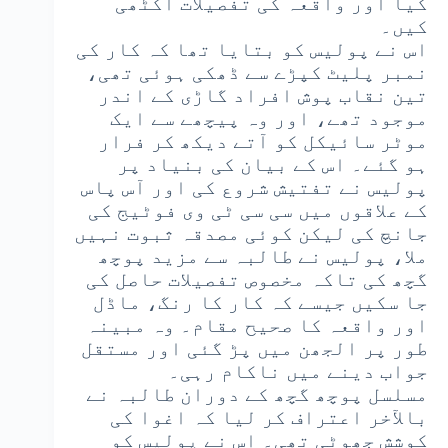
کیا اور واقعہ کی تفصیلات اکٹھی
کیں۔
اس نے پولیس کو بتایا تھا کہ کار کی
نمبر پلیٹ کپڑے سے ڈھکی ہوئی تھی،
تین نقاب پوش افراد گاڑی کے اندر
موجود تھے، اور وہ پیچھے سے ایک
موٹر سائیکل کو آتے دیکھ کر فرار
ہو گئے۔ اس کے بیان کی بنیاد پر
پولیس نے تفتیش شروع کی اور آس پاس
کے علاقوں میں سی سی ٹی وی فوٹیج کی
جانچ کی لیکن کوئی مصدقہ ثبوت نہیں
ملا، پولیس نے طالبہ سے مزید پوچھ
گچھ کی تاکہ مخصوص تفصیلات حاصل کی
جا سکیں جیسے کہ کار کا رنگ، ماڈل
اور واقعہ کا صحیح مقام۔ وہ مبینہ
طور پر الجھن میں پڑ گئی اور مستقل
جواب دینے میں ناکام رہی۔
مسلسل پوچھ گچھ کے دوران طالبہ نے
بالآخر اعتراف کر لیا کہ اغوا کی
کوشش جھوٹی تھی۔ اس نے پولیس کو