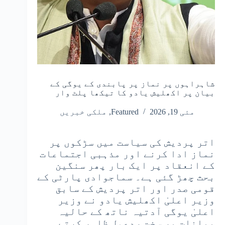
شاہراہوں پر نماز پر پابندی کے یوگی کے
بیان پر اکھلیش یادو کا تیکھا پلٹ وار
مئی 19, 2026
Featured
,
ملکی خبریں
اتر پردیش کی سیاست میں سڑکوں پر
نماز ادا کرنے اور مذہبی اجتماعات
کے انعقاد پر ایک بار پھر سنگین
بحث چھڑ گئی ہے۔ سماجوادی پارٹی کے
قومی صدر اور اتر پردیش کے سابق
وزیر اعلیٰ اکھلیش یادو نے وزیر
اعلیٰ یوگی آدتیہ ناتھ کے حالیہ
بیانات پر سخت ردعمل ظاہر کرتے