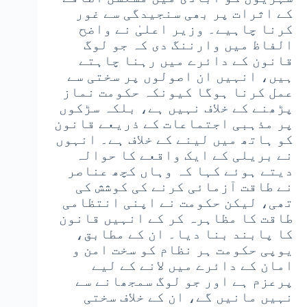
کے اثرات پر بھی سنجیدگی سے غور
کرنا چاہیے۔ وزیر اعلیٰ نے واضح
الفاظ میں وارننگ دی کہ جو لوگ
قانون کے دائرے میں رہنا چاہتے
ہیں، انہیں ان اصولوں پر سختی سے
عمل کرنا ہوگا کیونکہ حکومت نماز
پڑھنے کے خلاف نہیں ہے، بلکہ سڑکوں
پر مذہبی اجتماعات کے ذریعے قانون
کو ہاتھ میں لینے کے خلاف ہے۔ انہوں
نے بریلی کے ایک واقعے کا حوالہ
دیتے ہوئے کہا کہ وہاں کچھ عناصر
نے طاقت آزمائی کرنے کی کوشش کی
تھی، لیکن حکومت نے اپنی انتظامی
طاقت کا مظاہرہ کر کے انہیں قانون
کا پابند بنا دیا۔ ان کے مطابق،
یوپی حکومت ہر نظام کو سخت امن و
امان کے دائرے میں لانے کے لیے
پرعزم ہے اور جو لوگ سمجھانے سے
نہیں مانیں گے، ان کے خلاف سختی