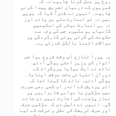
روح پر عمل کرنا چاہیے نہ کہ
شہریوں کے درمیان تفریق پیدا کرنی
چاہیے۔ انہوں نے طنزاً کہا کہ یوپی
میں نہ تو اسمارٹ سٹی بن پائے اور
نہ ہی اسمارٹ میٹر کی اسکیمیں
کامیاب ہو سکیں، جس کی وجہ سے
حکومت کی گرتی ہوئی کارکردگی پر
سوالات اٹھنا بالکل قدرتی ہے۔
یہ پورا تنازع اس وقت شروع ہوا جب
اتوار کو وزیر اعلیٰ یوگی آدتیہ
ناتھ نے ایک میڈیا پروگرام کے
دوران انتہائی سخت موقف اپنایا۔
یوگی آدتیہ ناتھ کا کہنا تھا کہ
اتر پردیش کے اندر اب کسی بھی صورت
میں سڑکوں یا عوامی شاہراہوں پر
نماز پڑھنے کی اجازت نہیں دی جائے
گی۔ انہوں نے دلیل دی کہ سڑکیں صرف
اور صرف ٹریفک کی نقل و حرکت کے لیے