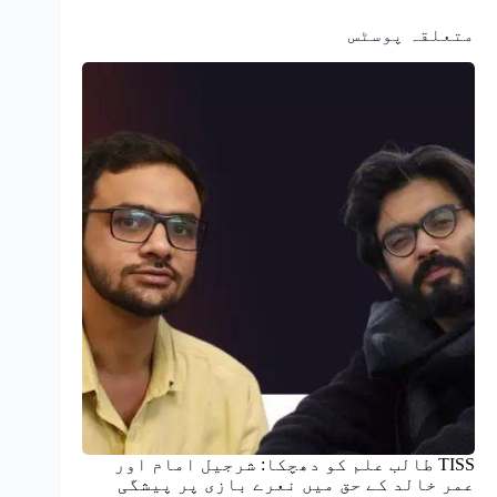
متعلقہ پوسٹس
TISS طالب علم کو دھچکا: شرجیل امام اور
عمر خالد کے حق میں نعرے بازی پر پیشگی