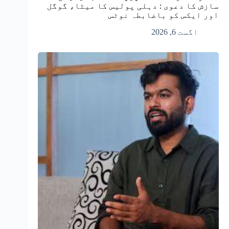
سازش کا دعوی : دہلی پولیس کا میٹا، گوگل
اور ایکس کو باضابطہ نوٹس
اگست 6, 2026