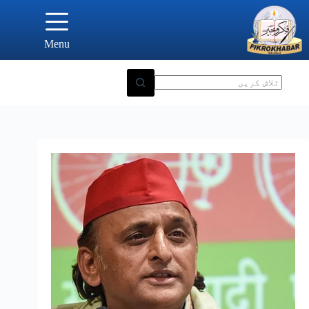
Ski
t
conten
Menu