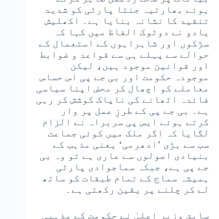
ہوئے بھارتیہ جنتا پارٹی کو شدید
تنقید کا نشانہ بنایا ہے۔ اکھلیش
یادو نے دوٹوک الفاظ میں کہا کہ
سڑکوں اور شاہراہوں کے استعمال کے
حوالے سے پہلے ہی سے قواعد و ضوابط
اور قوانین موجود ہیں، لیکن
موجودہ حکومت اور بی جے پی اس حساس
معاملے کو اچھال کر محض اپنا سیاسی
فائدہ اٹھانے کی ناپاک کوشش کر رہی
ہے۔ بی جے پی کے طرزِ عمل پر وار
کرتے ہوئے ایس پی سربراہ نے الزام
لگایا کہ اگر ملک میں کوئی جماعت
سب سے بڑی ’ادھرمی‘ یعنی مذہب کے
بنیادی اصولوں سے عاری ہے تو وہ بی
جے پی ہے، جبکہ سماجوادی پارٹی
ہمیشہ سماج کے تمام طبقات کو ساتھ
لے کر چلنے پر یقین رکھتی ہے۔
سابق وزیر اعلیٰ نے حکومت کے مذہبی