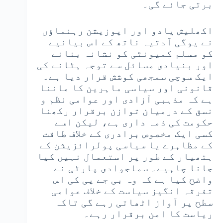
برتی جائے گی۔
اکھلیش یادو اور اپوزیشن رہنماؤں
نے یوگی آدتیہ ناتھ کے اس بیانیے
کو مسلم کمیونٹی کو نشانہ بنانے
اور بنیادی مسائل سے توجہ ہٹانے کی
ایک سوچی سمجھی کوشش قرار دیا ہے۔
قانونی اور سیاسی ماہرین کا ماننا
ہے کہ مذہبی آزادی اور عوامی نظم و
نسق کے درمیان توازن برقرار رکھنا
حکومت کی ذمہ داری ہے، لیکن اسے
کسی ایک مخصوص برادری کے خلاف طاقت
کے مظاہرے یا سیاسی پولرائزیشن کے
ہتھیار کے طور پر استعمال نہیں کیا
جانا چاہیے۔ سماجوادی پارٹی نے
واضح کیا ہے کہ وہ بی جے پی کی اس
تفرقہ انگیز سیاست کے خلاف عوامی
سطح پر آواز اٹھاتی رہے گی تاکہ
ریاست کا امن برقرار رہے۔