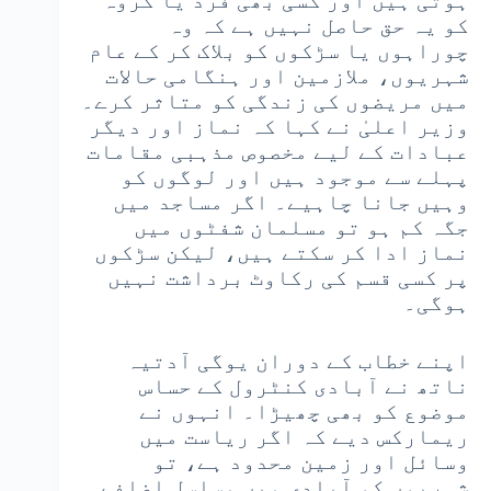
ہوتی ہیں اور کسی بھی فرد یا گروہ
کو یہ حق حاصل نہیں ہے کہ وہ
چوراہوں یا سڑکوں کو بلاک کر کے عام
شہریوں، ملازمین اور ہنگامی حالات
میں مریضوں کی زندگی کو متاثر کرے۔
وزیر اعلیٰ نے کہا کہ نماز اور دیگر
عبادات کے لیے مخصوص مذہبی مقامات
پہلے سے موجود ہیں اور لوگوں کو
وہیں جانا چاہیے۔ اگر مساجد میں
جگہ کم ہو تو مسلمان شفٹوں میں
نماز ادا کر سکتے ہیں، لیکن سڑکوں
پر کسی قسم کی رکاوٹ برداشت نہیں
ہوگی۔
اپنے خطاب کے دوران یوگی آدتیہ
ناتھ نے آبادی کنٹرول کے حساس
موضوع کو بھی چھیڑا۔ انہوں نے
ریمارکس دیے کہ اگر ریاست میں
وسائل اور زمین محدود ہے، تو
شہریوں کو آبادی میں مسلسل اضافے