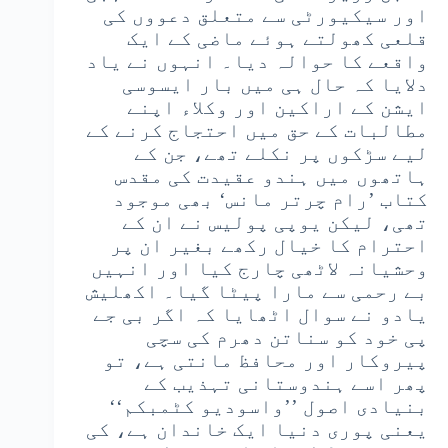
اور سیکیورٹی سے متعلق دعووں کی
قلعی کھولتے ہوئے ماضی کے ایک
واقعے کا حوالہ دیا۔ انہوں نے یاد
دلایا کہ حال ہی میں بار ایسوسی
ایشن کے اراکین اور وکلاء اپنے
مطالبات کے حق میں احتجاج کرنے کے
لیے سڑکوں پر نکلے تھے، جن کے
ہاتھوں میں ہندو عقیدت کی مقدس
کتاب ’رام چرتر مانس‘ بھی موجود
تھی، لیکن یوپی پولیس نے ان کے
احترام کا خیال رکھے بغیر ان پر
وحشیانہ لاٹھی چارج کیا اور انہیں
بے رحمی سے مارا پیٹا گیا۔ اکھلیش
یادو نے سوال اٹھایا کہ اگر بی جے
پی خود کو سناتن دھرم کی سچی
پیروکار اور محافظ مانتی ہے، تو
پھر اسے ہندوستانی تہذیب کے
بنیادی اصول ’’واسودیو کٹمبکم‘‘
یعنی پوری دنیا ایک خاندان ہے، کی