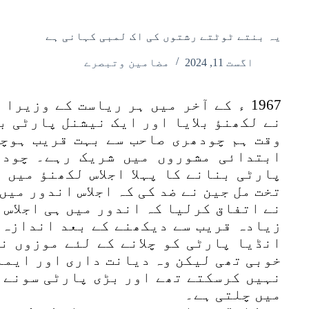
یہ بنتے ٹوٹتے رشتوں کی اک لمبی کہانی ہے
اگست 11, 2024
مضامین وتبصرے
1967 ء کے آخر میں ہر ریاست کے وزیرا
نے لکھنؤ بلایا اور ایک نیشنل پارٹی ب
وقت ہم چودھری صاحب سے بہت قریب ہوچک
ابتدائی مشوروں میں شریک رہے۔ چودھ
پارٹی بنانے کا پہلا اجلاس لکھنؤ میں 
تخت مل جین نے ضد کی کہ اجلاس اندور میں
نے اتفاق کرلیا کہ اندور میں ہی اجلاس
زیادہ قریب سے دیکھنے کے بعد اندازہ 
انڈیا پارٹی کو چلانے کے لئے موزوں نہ
خوبی تھی لیکن وہ دیانت داری اور ایما
نہیں کرسکتے تھے اور بڑی پارٹی سونے 
میں چلتی ہے۔