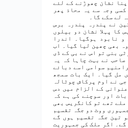
پنا نشان چھوڑنے کے لئے
کسی وجہ سے یہ محاذ پھر
ہ لے سکے گا۔
ٹین نے پندرہ پندرہ برس
 کا پہلا نشان دو بیلوں
 و نابود ہوگیا۔ اندرا
وہ بھی چھین لیا گیا۔ اب
ی بنی تو اس نے بی کے ڈی
صاحب نے بہت چاہا کہ یہ
برامنیم سوامی اسے دبائے
 مل گیا۔ ایک بات سمجھ
 جی نے اوم پرکاش چوٹالہ
عنوانی کے الزام میں دس
بات اور سوچنے کی ہے کہ
 ملے تھے تو کانگریس بھی
جمہوری ووٹ دو جگہ تقسیم
 تین جگہ تقسیم ہوں گے
 گے۔ اگر ملک کی جمہوریت