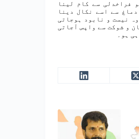
و فراخدلی سے کام لینا
دماغ سے اسے نکال دینا
وہ نیست و نابود ہوجاتی
ان و شوکت سے واپس آجاتی
ہی ہو۔