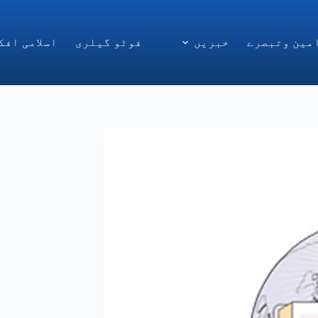
مین وتبصرے
خبریں
فوٹو گیلری
اسلامی افک