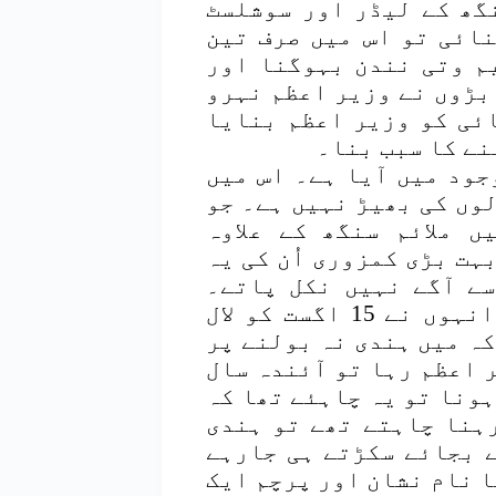
گھ کے لیڈر اور سوشلسٹ
ائی تو اس میں صرف تین
م وتی نندن بہوگنا اور
بڑوں نے وزیر اعظم نہرو
ئی کو وزیر اعظم بنایا
نے کا سبب بنا۔
 جو 15 اپریل کو وجود میں آیا ہے۔ اس میں
وں کی بھیڑ نہیں ہے۔ جو
 ملائم سنگھ کے علاوہ
ہت بڑی کمزوری اُن کی یہ
سے آگے نہیں نکل پاتے۔
حالانکہ جب وہ وزیر اعظم بنے تھے تو انہوں نے 15 اگست کو لال
کہ میں ہندی نہ بولنے پر
 اعظم رہا تو آئندہ سال
ہونا تو یہ چاہئے تھا کہ
ہنا چاہتے تھے تو ہندی
 بجائے سکڑتے ہی جارہے
ا نام نشان اور پرچم ایک