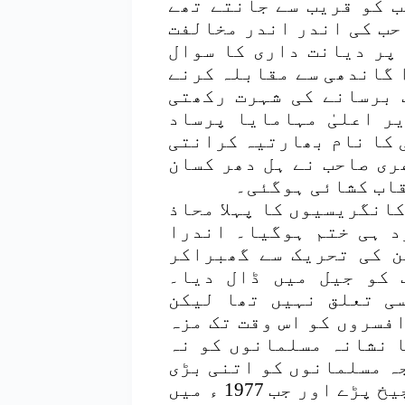
ب کو قریب سے جانتے تھے
حب کی اندر اندر مخالفت
 پر دیانت داری کا سوال
 گاندھی سے مقابلہ کرنے
 برسانے کی شہرت رکھتی
ر اعلیٰ مہامایا پرساد
 کا نام بھارتیہ کرانتی
ری صاحب نے ہل دھر کسان
قاب کشائی ہوگئی۔
کانگریسیوں کا پہلا محاذ
د ہی ختم ہوگیا۔ اندرا
اش نرائن کی تحریک سے گھبراکر
 کو جیل میں ڈال دیا۔
ی تعلق نہیں تھا لیکن
افسروں کو اس وقت تک مزہ
ا نشانہ مسلمانوں کو نہ
ہ مسلمانوں کو اتنی بڑی
تعداد میں بند کردیا کہ تمام مسلمان چیخ پڑے اور جب 1977 ء میں