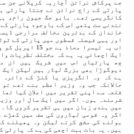
جے پرکاش نرائن آچاریہ کرپلانی جن سن
پارٹی کے راج نرائن نے جنتا پارٹی بن
کانگریسی تھے۔ بابو جگ جیون رام، ہی
نندنی ست پتھی اس کے باوجود پارٹی کے 
خاندان کے بدترین مخالف مرارجی ڈیسا
اور یہی فیصلہ قسطوں میں پارٹی کے ٹوٹ
اب یہ تیسرا محاذ ہے
ایک اچھائی یہ ہے کہ مختلف نظریات وال
چھ پارٹیاں اس میں شریک ہیں ان میں
دیوگوڑا بھی بزرگ لیڈر ہیں لیکن ایک ب
ہے کہ وہ انگریزی یا کنڑ کے دائرہ 
قلعہ سے اپنی تقریر میں اعلان کیا تھا 
شرمندہ ہوں۔ اگر میں ایک سال اور وزیر
میں ہندی زبان میں ہی تقریر کروں گا۔ 
اگر وہ قومی لیڈروں کی صف میں کھڑے ر
بولنے کی مشق کرتے لیکن وہ پھیلنے کے
ہیں۔ یہ بات بہت اچھی کی ہے کہ پارٹی ک