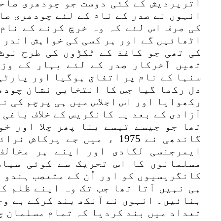
اُترپردیش کے کئی دوست جو چودھری صاح
انہوں نے صدر کے نام کے لئے چودھری صا
کی صرف اس لئے کہ وہ خرچ کرنے کے نام
اٹھائیں گے اور ہر کسی کی خواہش اندرا
کی تھی جو کاغذ کے ٹکڑوں کی طرح نوٹ
تھیں آخرکار صدر کے لئے بہار کے وزی
سنہا کے نام پر اتفاق ہوگیا اور پارٹی
دل رکھا گیا جس کا انتخابی نشان چودھ
رکھوایا اور اس اجلاس میں ہی پرچم کی ن
آزادی کے بعد یہ کانگریس کے خلاف باغی 
تھا جو جیسے تیسے بنا پھر چلا اور خو
گاندھی نے 1975 ء میں جے پرک
ایمرجنسی لگادی اور اپنے ہر مخالف
مسلمانوں کا اس تحریک سے کوئی سیاس
کانگریسیوں کو اور اُن کے متعصب ہندو 
ہی نہیں آتا تھا جب تک وہ اپنے ظلم ک
بنائیں۔ انہوں نے آنکھ بند کرکے بے وج