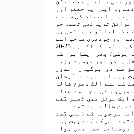
ور بھی مسلمان تھے لیکن
ھے وہ ایس ایم جعفر اور
درمیان اعتماد کی سب سے
 نرائن ترپاٹھی تھے۔ جو
ے کا آیا تو ترپاٹھی جی
ھے اور چودھری صاحب اسے
فضول خرچی سمجھتے تھے۔ ترپاٹھی جی کا کہنا تھا کہ اگر ہم 25-20
ا ہوگی؟ پھر ایسا ہوا کہ
لال یادو اور دوسرے وزیر
ؤ سے دو بوگیاں اندور
ت ہیں اور بہت عالیشان
یٹ کے لئے الگ دھرم شالہ
زوریوں کی وجہ سے جعفر
 ایک ہوٹل میں ٹھہر گئے
 دھرم شالے بہت تھے۔
آیا ہر صوبہ کے ڈیلی گیٹ
 تھے۔ اس کے لئے بہت رسہ
 دوستانہ فضا میں ہوا۔