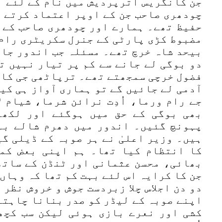
جن کانگریس اترپردیش میں نام کے لئے ا
چودھری صاحب جن کے اوپر اعتماد کرتے ت
حفیظ تھے۔ ہمارے اور چودھری صاحب کے 
مضبوط کڑی پارٹی کے جنرل سکریٹری رام
بیحد شاہ خرچ تھے۔ مسئلہ جب اندور جان
دو بوگی لے جانے سے کم پر تیار نہیں ت
آدمی لے جائیں گے تو ہماری آواز ہی کی
جے رام ورما، اُدِت نرائن شرما، شیام 
بھی بوگی کے حق میں ہوگئے اور لکھن
پہونچ گئیں۔ اندور میں دھرم شالے بہ
ہیں۔ وزیر اعلیٰ نے ہر صوبہ کے ڈیلی گ
کا انتظام کیا تھا۔ ہم اپنی بعض کم
بھائی، محسن عثمانی اور ٹنڈن کے ساتھ
جن کا کرایہ اس لئے بہت کم تھا کہ وہاں
دو دن اجلاس چلا زبردست جوش و خروش نظر 
اپنے صوبہ کے لیڈر کو صدر بنانا چاہتے
کشی اور نعرے بازی ہوئی لیکن سب کچھ