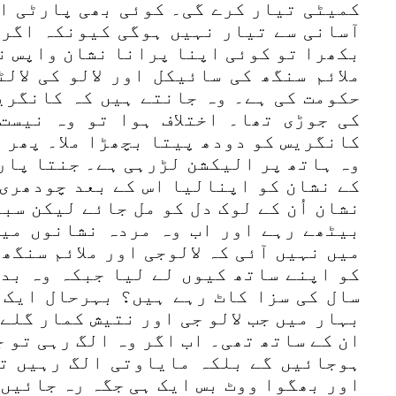
کمیٹی تیار کرے گی۔ کوئی بھی پارٹی ا
آسانی سے تیار نہیں ہوگی کیونکہ اگر 
بکھرا تو کوئی اپنا پرانا نشان واپس ن
ملائم سنگھ کی سائیکل اور لالو کی لال
حکومت کی ہے۔ وہ جانتے ہیں کہ کانگریس
کی جوڑی تھا۔ اختلاف ہوا تو وہ نیست
کانگریس کو دودھ پیتا بچھڑا ملا۔ پھر 
وہ ہاتھ پر الیکشن لڑرہی ہے۔ جنتا پارٹ
کے نشان کو اپنالیا اس کے بعد چودھری 
نشان اُن کے لوک دل کو مل جائے لیکن س
بیٹھے رہے اور اب وہ مردہ نشانوں میں
میں نہیں آئی کہ لالوجی اور ملائم سنگھ
کو اپنے ساتھ کیوں لے لیا جبکہ وہ بد
سال کی سزا کاٹ رہے ہیں؟ بہرحال ایک 
بہار میں جب لالو جی اور نتیش کمار گلے
ان کے ساتھ تھی۔ اب اگر وہ الگ رہی تو 
ہوجائیں گے بلکہ مایاوتی الگ رہیں تو
اور بھگوا ووٹ بس ایک ہی جگہ رہ جائیں