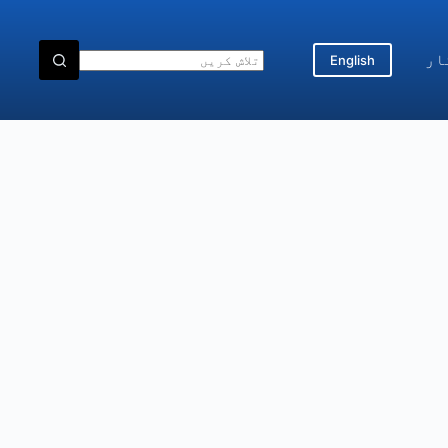
ار
English