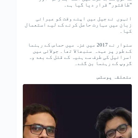
"طاقتور” قرار دیا گیا ہے۔
انہوں نے جیل میں اپنے وقت کو عبرانی
زبان میں مہارت حاصل کرنے کے لیے استعمال
کیا۔
سنوار نے 2017 میں غزہ میں حماس کے رہنما
کے طور پر عہدہ سنبھالا تھا۔ جولائی میں
اسرائیل کی طرف سے ہنیہ کے قتل کے بعد وہ
گروپ کے رہنما بن گئے۔
متعلقہ پوسٹس