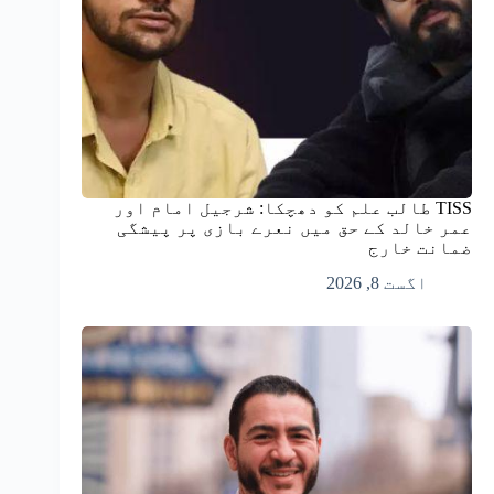
TISS طالب علم کو دھچکا: شرجیل امام اور
عمر خالد کے حق میں نعرے بازی پر پیشگی
ضمانت خارج
اگست 8, 2026