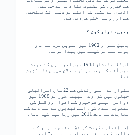
کی خبروں کو مضبوط بنا دیا ہے جس میں
انھوں نے لکھا کہ اپنے ہر دشمن تک پہنچیں
گے اور وہیں ختم کردیں گے۔
یحیی سنوار کون ؟
یحییٰ سنوار 1962 میں جنوبی غزہ کے خان
یونس مہاجر کیمپ میں پیدا ہوئے۔
ان کا خاندان 1948 میں اسرائیل کے وجود
میں آنے کے بعد مجدل عسقلان میں پناہ گزین
تھا۔
سنوار نے اپنی زندگی کے 22 سال اسرائیلی
جیلوں میں گزارے، مبینہ طور پر 1988 میں
دو اسرائیلی فوجیوں کے اغوا اور قتل کی
منصوبہ بندی کی۔ اسے قیدیوں کے تبادلے کے
معاہدے کے تحت 2011 میں رہا کیا گیا تھا۔
اسرائیلی حکومت کی نظر بندی میں ان کے
سالوں کے جائزے میں اسے "بے رحم” اور