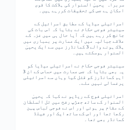
سربراہ یحییٰ السنوار کی ہلاکت کا قوی
امکان ہے جس کی تحقیقات کررہے ہیں۔
اسرائیلی میڈیا کے مطابق اسرائیل کے
سینیئر فوجی حکام نے بتایا کہ اس بات کی
جانچ کر رہے ہیں کہ آیا حال ہی میں غزہ کے
علاقے جبالیہ میں ایک عمارت پر بمباری میں
ہلاک ہونے والے 3 کمانڈرز میں سے ایک یحییٰ
السنوار ہوسکتے ہیں۔
سینیئر فوجی حکام نے اسرائیلی میڈیا کو
یہ بھی بتایا کہ جس عمارت میں حماس کے ان 3
اہم کمانڈرز کو قتل کیا وہاں سے اسرائیلی
یرغمالی نہیں ملے۔
اسرائیلی فوج کے ریڈیو نے کہا کہ یحییٰ
السنوار کے ساتھ جھڑپ رفح میں تل السلطان
کے مقام پر ہوئی اور اس نے فوجی لباس پہن
رکھا تھا اور اس کے ساتھ ایک اور فیلڈ
کمانڈر بھی تھا۔