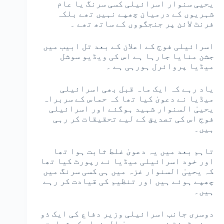
یحیی سنوار اسرائیلی کسی سرنگ یا عام
شہریوں کے درمیان چھپے نہیں تھے بلکہ
فرنٹ لائن پر جنجگووں کے ساتھ تھے ۔
اسرائیلی فوج کے اعلان کے بعد تل ابیب میں
جشن منایا جارہا ہے اس کی ویڈیو سوشل
میڈیا پروائرل ہورہی ہے ۔
یاد رہے کہ ایک ماہ قبل بھی اسرائیلی
میڈیا نے دعویٰ کیا تھا کہ حماس کے سربراہ
یحییٰ السنوار شہید ہوگئے اور اسرائیلی
فوج اس کی تصدیق کے لیے تحقیقات کر رہی
ہیں۔
تاہم بعد میں یہ دعویٰ غلط ثابت ہوا تھا
اور خود اسرائیلی میڈیا نے رپورٹ کیا تھا
کہ یحییٰ السنوار غزہ میں ہی کسی سرنگ میں
چھپے ہوئے ہیں اور تنظیم کی قیادت کر رہے
ہیں۔
دوسری جانب اسرائیلی وزیر دفاع کی ایک ذو
معنی ٹوئٹ نے بھی یحییٰ السنوار کی شہادت