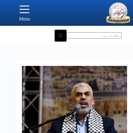
Ski
t
conten
Menu