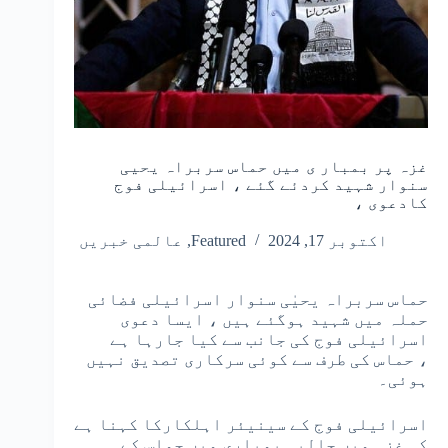
غزہ پر بمبار ی میں حماس سربراہ یحیی
سنوار شہید کردئے گئے ، اسرائیلی فوج
کادعوی ،
اکتوبر 17, 2024
Featured
,
عالمی خبریں
حماس سربراہ یحیٰی سنوار اسرائیلی فضائی
حملہ میں شہید ہوگئے ہیں ، ایسا دعوی
اسرائیلی فوج کی جانب سے کیا جارہا ہے
، حماس کی طرف سے کوئی سرکاری تصدیق نہیں
ہوئی۔
اسرائیلی فوج کے سینیئر اہلکارکا کہنا ہے
کہ غزہ میں حالیہ بمباری میں حماس کے