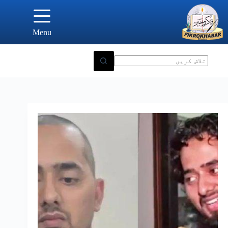
Ski
t
conten
Menu