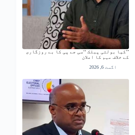
’’کیا بولتی پبلک ‘‘سی جے پی کا بے روزگاری
کے خلاف مہم کا اعلان
اگست 6, 2026