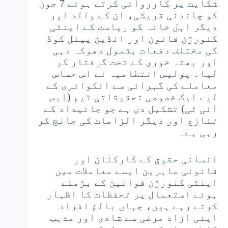
شکایت پر کارروائی کرتے ہوئے 7 جون
کو چاندنی قریشی، ان کے والد اور
دیگر اہل خانہ کو ریاست کے اینٹی
کنورژن قانون اور انڈین پینل کوڈ
کی مختلف دفعات بشمول دھوکہ دہی
اور بھتہ خوری کے تحت گرفتار کر
لیا۔ پولیس انتظامیہ نے اس حساس
معاملے کی گہرائی سے انکوائری کے
لیے ایک خصوصی تحقیقاتی ٹیم (ایس
آئی ٹی) تشکیل دی ہے جو جائیداد کے
تنازع اور دیگر الزامات کی جانچ کر
رہی ہے۔
انسانی حقوق کے کارکنان اور
قانونی ماہرین ایسے معاملات میں
اینٹی کنورژن قوانین کے بڑھتے
ہوئے استعمال پر تحفظات کا اظہار
کرتے رہے ہیں، جہاں بالغ افراد
اپنی آزاد مرضی سے شادی اور مذہب