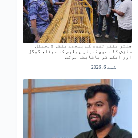
جنتر منتر تشدد کے پیچھے منظم ڈیجیٹل
سازش کا دعوی : دہلی پولیس کا میٹا، گوگل
اور ایکس کو باضابطہ نوٹس
اگست 6, 2026