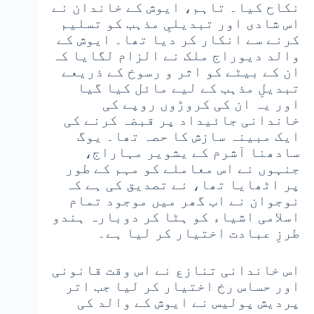
نکاح کیا۔ تاہم، ایوش کے خاندان نے
اس شادی اور تبدیلیِ مذہب کو تسلیم
کرنے سے انکار کر دیا تھا۔ ایوش کے
والد دیوراج ملک نے الزام لگایا کہ
ان کے بیٹے کو اثر و رسوخ کے ذریعے
تبدیلِ مذہب کے لیے مائل کیا گیا
اور یہ ان کی کروڑوں روپے کی
خاندانی جائیداد پر قبضہ کرنے کی
ایک مبینہ سازش کا حصہ تھا۔ یوگ
سادھنا آشرم کے یشویر مہاراج،
جنہوں نے اس معاملے کو مہم کے طور
پر اٹھایا تھا، نے تصدیق کی ہے کہ
نوجوان نے اب گھر میں موجود تمام
اسلامی اشیاء کو ہٹا کر دوبارہ ہندو
طرزِ عبادت اختیار کر لیا ہے۔
اس خاندانی تنازع نے اس وقت قانونی
اور حساس رخ اختیار کر لیا جب اتر
پردیش پولیس نے ایوش کے والد کی