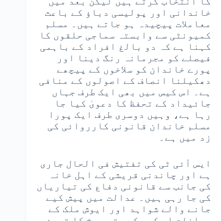
کا انتخاب کرتے ہیں لیکن بعد میں
خاندانی اور پولیسی دباؤ کے باعث
معاملات پیچیدہ ہو جاتے ہیں۔ مسلم
کمیونٹی سے وابستہ سماجی حلقوں کا
کہنا ہے کہ دو بالغ افراد کے باہمی
فیصلے کو مجرمانہ رنگ دینا اور
پورے خاندان کو سلاخوں کے پیچھے
دھکیلنا انصاف کے اصولوں کے منافی
ہے۔ اس کیس میں بھی ایک طرف جہاں
جائیداد کے تحفظ کا دعویٰ کیا جا
رہا ہے، وہیں دوسری طرف ایک پورا
مسلم خاندان قانونی کارروائی کی
زد میں ہے۔
ایس آئی ٹی کی تفتیش فی الحال جاری
ہے اور چاندنی قریشی کے اہل خانہ
کی جانب سے قانونی دفاع کی تیاریاں
کی جا رہی ہیں۔ عدالت میں پیش کیے
جانے والے شواہد اور ایوش ملک کے
بیانات اس کیس کے حتمی رخ کا تعین