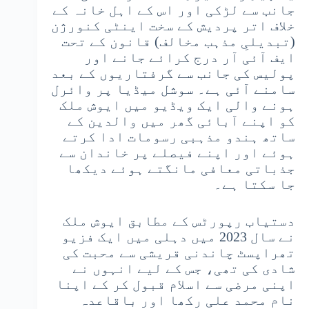
جانب سے لڑکی اور اس کے اہل خانہ کے
خلاف اتر پردیش کے سخت اینٹی کنورژن
(تبدیلیِ مذہب مخالف) قانون کے تحت
ایف آئی آر درج کرائے جانے اور
پولیس کی جانب سے گرفتاریوں کے بعد
سامنے آئی ہے۔ سوشل میڈیا پر وائرل
ہونے والی ایک ویڈیو میں ایوش ملک
کو اپنے آبائی گھر میں والدین کے
ساتھ ہندو مذہبی رسومات ادا کرتے
ہوئے اور اپنے فیصلے پر خاندان سے
جذباتی معافی مانگتے ہوئے دیکھا
جا سکتا ہے۔
دستیاب رپورٹس کے مطابق ایوش ملک
نے سال 2023 میں دہلی میں ایک فزیو
تھراپسٹ چاندنی قریشی سے محبت کی
شادی کی تھی، جس کے لیے انہوں نے
اپنی مرضی سے اسلام قبول کر کے اپنا
نام محمد علی رکھا اور باقاعدہ