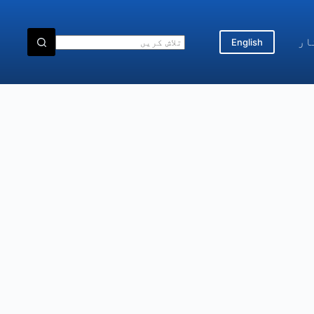
ار
English