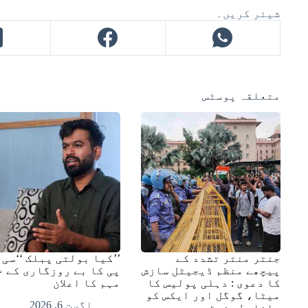
شیئر کریں۔
متعلقہ پوسٹس
جنتر منتر تشدد کے
’’کیا بولتی پبلک ‘‘سی 
پیچھے منظم ڈیجیٹل سازش
پی کا بے روزگاری کے خ
کا دعوی : دہلی پولیس کا
مہم کا اعلان
میٹا، گوگل اور ایکس کو
اگست 6, 2026
باضابطہ نوٹس