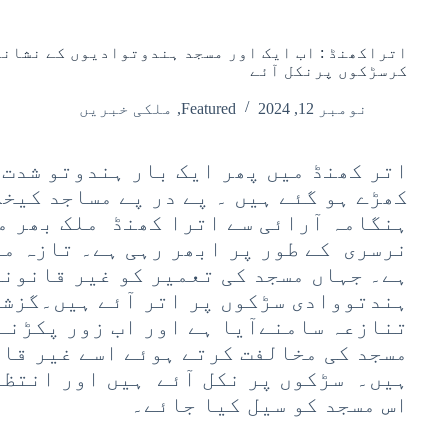
اتراکھنڈ : اب ایک اور مسجد ہندوتوادیوں کے نشانہ
کرسڑکوں پرنکل آئے
نومبر 12, 2024
Featured
,
ملکی خبریں
اتر کھنڈ میں پھر ایک بار ہندوتو شدت 
کھڑے ہو گئے ہیں ۔ پے در پے مساجد کیخ
ہنگامہ آرائی سے اترا کھنڈ ملک بھر م
نرسری کے طور پر ابھر رہی ہے۔ تازہ م
ہے۔ جہاں مسجد کی تعمیر کو غیر قانون
ہندتووادی سڑکوں پر اتر آئے ہیں۔گزشت
تنازعہ سامنےآیا ہے اور اب زور پکڑنے
مسجد کی مخالفت کرتے ہوئے اسے غیر قان
ہیں۔ سڑکوں پر نکل آئے ہیں اور انتظا
اس مسجد کو سیل کیا جائے۔