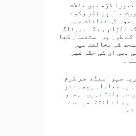
ھورا گڑھ میں حالات
رت حال پر نظر رکھے
یموں کی قیادات میں
ا الزام ہے کہ بیرناگ
 کے طور پر استعمال کیا
سجد کی مخالفت میں
ی بھی ان کی جگہ غیر
تا۔
ریہ سیوا سنگھ سر گرم
ہ یہ معاملہ پچھلے دو
یں سب جانتے ہیں ہمارا
۔ ہم نے انتظامیہ سے
ئے۔