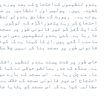
ہندو تنظیموں کےاحتجاج کے بعد پورے پت
کشیدہ ہیں۔ پولیس اور انتظامیہ ہر صو
ہوئے ہے۔ رپورٹ کے مطابق ہندوتو تنظ
احتجاج کر رہے پتھوراگڑھ کے لوگوں ک
کے ایک گھر کو غیر قانونی طور پر مسجد
جا رہا ہے۔ کئی ہندو تنظیمیں بھی اس م
سامنے آ گئی ہیں۔ان کا کہنا ہے کہ کوئ
قانونی طور پر مسجد بنا کر نہیں چلا سک
خاص طور پر شدت پسند ہندو تنظیم راشٹ
ہے۔ سنگھ کے صدر ہمانشو جوشی نے کہا ک
ماہ سے چل رہا ہے۔ اس مسجد کے بارے م
احتجاج اس غیر قانونی مسجد کے خلاف ہے
مطالبہ کیا ہے کہ اس مسجد کو ہٹایا جا