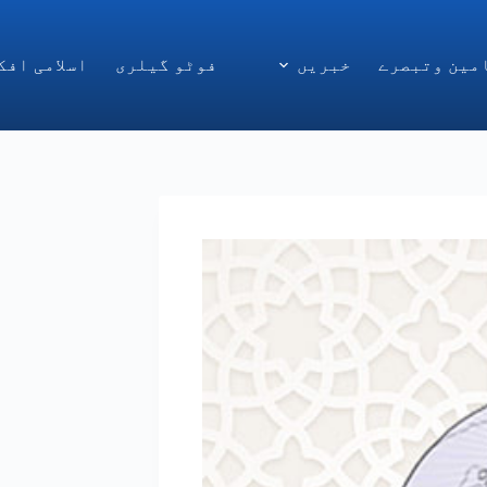
مین وتبصرے
خبریں
فوٹو گیلری
اسلامی افک