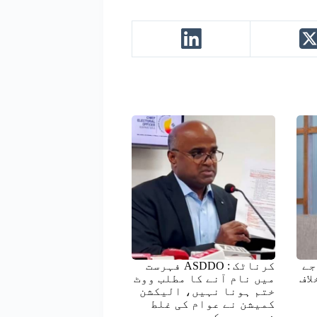
جے
کرناٹک : ASDDO فہرست
لاف
میں نام آنے کا مطلب ووٹ
ختم ہونا نہیں، الیکشن
کمیشن نے عوام کی غلط
فہمی دور کر دی