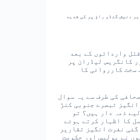
یر دنیش گنڈو راؤ پر کی شدید
قتل وارداتوں کے بعد
ر کانگریس لیڈران پر
 سخت کارروائی کا
حافی کی طرف سے یہ سوال
انگیز تبصرے جنوبی کنڑ
یے ذمہ دار ہیں؟ تو
مل کا اظہار کرتے ہوئے
 گئی نفرت انگیز تقاریر
وں نے پولیس اور حکومت