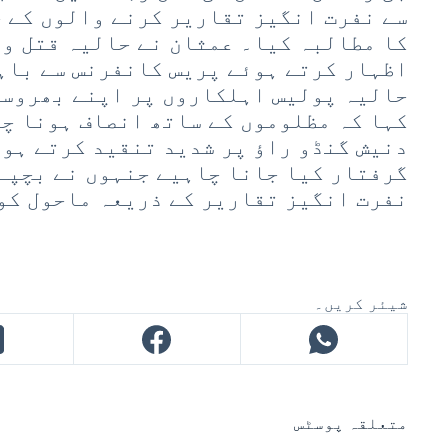
سے نفرت انگیز تقاریر کرنے والوں کے خ
کا مطالبہ کیا۔ عمثان نے حالیہ قتل وا
اظہار کرتے ہوئے پریس کانفرنس سے باہ
حالیہ پولیس اہلکاروں پر اپنے بھروسے
کہا کہ مظلوموں کے ساتھ انصاف ہونا چ
دنیش گنڈو راؤ پر شدید تنقید کرتے ہوئ
گرفتار کیا جانا چاہیے جنہوں نے بچپے
نفرت انگیز تقاریر کے ذریعہ ماحول کو
شیئر کریں۔
متعلقہ پوسٹس