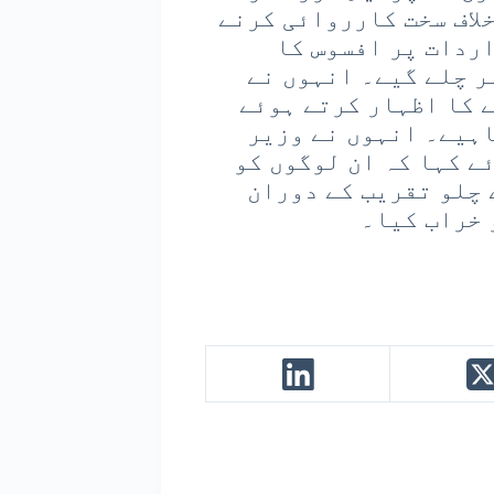
لاف سخت کارروائی کرنے
ردات پر افسوس کا
ر چلے گیے۔ انہوں نے
 کا اظہار کرتے ہوئے
اہیے۔ انہوں نے وزیر
ے کہا کہ ان لوگوں کو
 چلو تقریب کے دوران
 خراب کیا۔