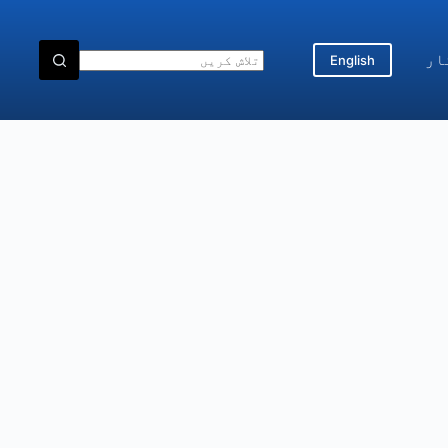
ار
English