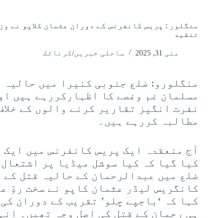
منگلور : پریس کانفرنس کے دوران عثمان کلاپو نے وز
تنقید
مئی 31, 2025
ساحلی خبریں/کرناٹک
منگلورو: ضلع جنوبی کنیرا میں حالیہ 
مسلمان غم وغصے کا اظہارکررہے ہیں او
نفرت انگیز تقاریر کرنے والوں کے خلاف
مطالبہ کررہے ہیں۔
آج منعقدہ ایک پریس کانفرنس میں ایک ص
کیا گیا کہ کیا سوشل میڈیا پر اشتعال 
ضلع میں عبدالرحمان کے حالیہ قتل کے ل
کانگریس لیڈر عثمان کاپو نے سخت ردِّ ع
کہا کہ ‘باجپے چلو’ تقریب کے دوران کی
ہی رحمان کے قتل کی اصل وجہ تھیں۔ انہ