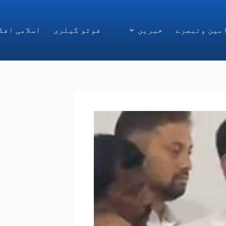
مین وتبصرے
خبریں
فوٹو گیلری
اسلامی افک