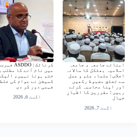
ابنائے جامعہ ، جامعہ
کرناٹک : ASDDO فہ
اسلامیہ بھٹکل کا سالانہ
میں نام آنے کا مطلب و
اجلاس : علماء علم و عمل
ختم ہونا نہیں، الیکش
سے تعلق مضبوط رکھیں
کمیشن نے عوام کی غلط
اور اپنا محاسبہ کرتے
فہمی دور کر دی
رہیں : مقررین کا اظہارِ
اگست 6, 2026
خیال
اگست 7, 2026