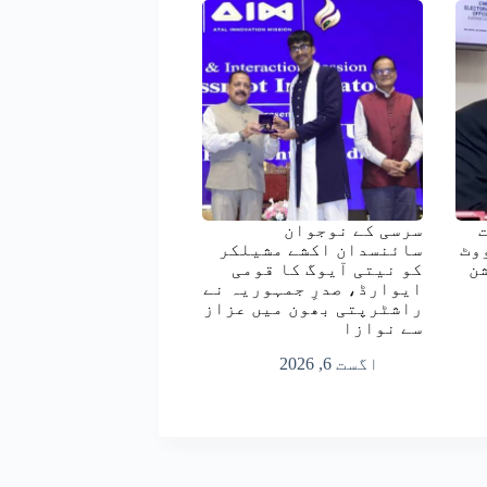
رست
سرسی کے نوجوان
وٹ
سائنسدان اکشے مشیلکر
ن
کو نیتی آیوگ کا قومی
ایوارڈ، صدرِ جمہوریہ نے
راشٹرپتی بھون میں عزاز
سے نوازا
اگست 6, 2026