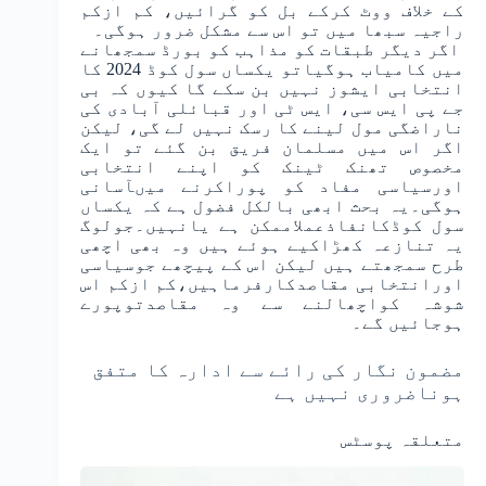
کے خلاف ووٹ کرکے بل کو گرائیں، کم ازکم
راجیہ سبھا میں تو اس سے مشکل ضرور ہوگی۔
اگر دیگر طبقات کو مذاہب کو بورڈ سمجھانے
میں کامیاب ہوگیاتو یکساں سول کوڈ 2024 کا
انتخابی ایشوز نہیں بن سکے گا کیوں کہ بی
جے پی ایس سی، ایس ٹی اور قبائلی آبادی کی
ناراضگی مول لینے کا رسک نہیں لے گی، لیکن
اگر اس میں مسلمان فریق بن گئے تو ایک
مخصوص تھنک ٹینک کو اپنے انتخابی
اورسیاسی مفاد کو پوراکرنے میںآسانی
ہوگی۔یہ بحث ابھی بالکل فضول ہے کہ یکساں
سول کوڈکانفاذعملاممکن ہے یانہیں۔جولوگ
یہ تنازعہ کھڑاکیے ہوئے ہیں وہ بھی اچھی
طرح سمجھتے ہیں لیکن اس کے پیچھے جوسیاسی
اورانتخابی مقاصدکارفرماہیں،کم ازکم اس
شوشہ کواچھالنے سے وہ مقاصدتوپورے
ہوجائیں گے۔
مضمون نگار کی رائے سے ادارہ کا متفق
ہوناضروری نہیں ہے
متعلقہ پوسٹس