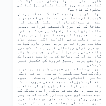
طلبی ہوئی ہے یا یکساں سول کوڈ کے
کیانقصانات ہوں گے یا یکساں سول کوڈ کس
مخلوق کا نام ہے؟
ہونا تو یہ چاہیے تھا کہ مسلم پرسنل
لاءبورڈ اس سلسلہ میں مسلمانوں کے درمیان
بیداری پیداکرتا، اور مکمل طریقہ کار
بتاتا کہ کس طرح لاءکمیشن کورائے بھیجی
جائے لیکن ایسے نازک وقت پر جب کہ یہ خود
پرسنل لاءبورڈ کے وجود کا سوال ہے، بورڈ’
پریس ریلیزیائی ڈگر‘سے آگے نہیں بڑھ
سکاہے، بورڈ نے جو پریس بیان جاری کیاہے
اس میں کوئی رہنمائی نہیں ہے کہ کس طرح
رائے دینی ہے، میل آئی ڈی یا جو بھی طریقہ
کار ہے اس کی وضاحت کرنی چاہیے تھی،ایک
روایتی پریس ریلیز ضرورت کی تکمیل نہیں
کرسکتی۔
نیز اس سلسلے میں خصوصی طور پر برادران
وطن کے قبائلی طبقوں-ایس سی، ایس ٹی، دیگر
مذہبی اقلیتوں-عیسائی، بدھسٹ، جین،
لنگائیت کوزیادہ سمجھانے کی ضرورت ہے کہ
یکساں سول کوڈ سے کس طرح ان کی ثقافتی
ومذہبی روایت متاثر ہوگی۔رائے دہندگی کے
لیے مسلمانوں میں بیداری کے ساتھ یہ پھر
ضروری ہوگیاہے کہ مسلمان اس معاملہ میں
فریق بننے کی بجائے دوسروں کو فریق