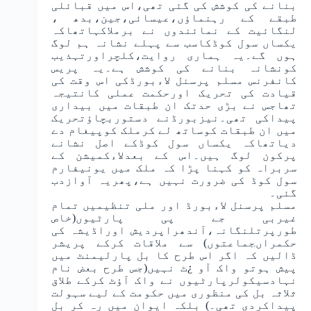
بنانے کی کوشش کی گئی تھی،اس میں قبائلی
طبقے کے رہنماﺅں،عیسائی،جین،بدھ ،
لنگائیت کے نمائندوں نے برملاکہاتھاکہ
یکساں سول کوڈکاسب سے پہلے نشانہ ہم لوگ
ہوں گے۔یہ ہماری روایت،کلچراورتہذیب
کونشانہ بنانے کی کوشش ہے۔یہ پریس
کانفرنس مسلم پرسنل لاءبورڈکی اس وقت کی
قیادت کی تحریک اورحکمت عملی کانتیجہ
تھاجس نے بڑی حدتک ان طبقات میں بیداری
پیداکی تھی۔نیزبورڈنے دستوربچاﺅتحریک
میں ان طبقات کوساتھ لے کرملک کوپیغام دے
دیاتھاکہ یکساں سول کوڈکے اصل نشانے
پرکون لوگ ہیں۔اس کے بعدلاءکمیشن کے
سربراہ کو کہنا پڑا کہ ملک میں یونیفارم
سول کوڈ کی ضرورت نہیں ہے،پھریہ آوازدب
گئی۔
مسلم پرسنل لاءبورڈ اور ملی تنظیمیں تمام
غیربی جے پی پارٹیوں(خاص
طورپرتلنگانہ،آندھراپردیش اوراڈیشہ کی
حکمراںجماعتوں) سے ملاقات کرکے پریشر
ڈالیں کہ اگر اس طرح کا بل پارلیمنٹ میں
پیش ہوتو واک آو ¿ٹ نہیں(جس طرح بعض نام
نہادسیکولرپارٹیوں نے واک آﺅٹ کرکے طلاق
ثلاثہ بل کی منظوری میں حکومت کے لیے سہولت
پیداکردی تھی۔) بلکہ ایوان میں رہ کر بل