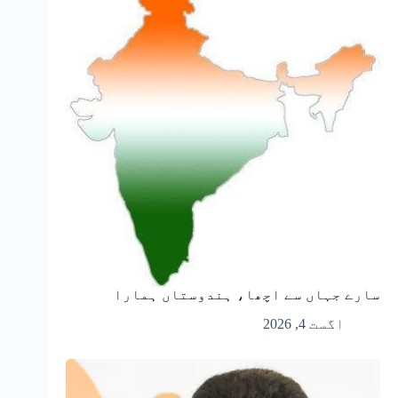
سارے جہاں سے اچھا، ہندوستاں ہمارا
اگست 4, 2026