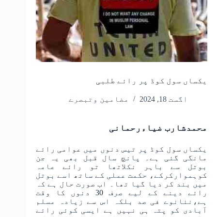
یکساں سول کوڈ پر رائے طلبی
اگست 18, 2024
مضامین وتبصرے
محمدشارب ضیاءرحمانی
یکساں سول کوڈ پر تیس دنوں میں عوامی رائے
مانگی گئی ہے۔ پانچ سال قبل بھی یہ جن
بوتل سے باہر نکلاتھا تو رائے عامہ
کوہموارکرکے، حکمت عملی کے ساتھ اسے بوتل
میں بند کر دیا گیا تھا۔ اب صورت حال ہے کہ
رائے دینے کے لیے صرف 30 دنوں کا وقت
ہے،ننانوے فی صد بلکہ اس سے زیادہ مسلم
آبادی کو پتہ ہی نہیں ہے ایسی کوئی رائے