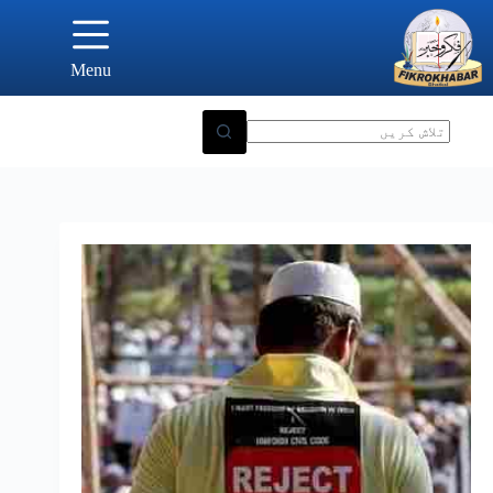
Ski
t
conten
Menu