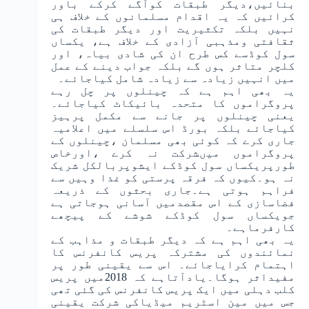
بنائیں،دیگر طبقات کوآگے کرکے باور
کرائیں کہ یہ اقدام مسلمانوں کے خلاف ہی
نہیں بلکہ تکثیریت اور دیگر طبقات کی
ثقافتی ومذہبی آزادی کے خلاف ہے، یکساں
سول کوڈسے کس طرح ان کی شادی بیاہ، اور
کلچر متاثر ہوں گے بلکہ جواب دینے کے عمل
میں انہیں زیادہ سے زیادہ شامل کیاجائے۔
یہ بھی اہم ہے کہ چینلوں پر چل رہے
پروگراموں کا متحدہ بائیکاٹ کیاجائے۔
یعنی چینلوں پر جانے سے مکمل پرہیز
کیاجائے بلکہ بورڈ اس سلسلے میں اعلامیہ
جاری کرے کہ کوئی بھی مسلمان ،چینلوں کے
پروگراموں میںشرکت نہ کرے ،اورخاص
طورپریکساں سول کوڈکے ایشوپربالکل شریک
نہ ہو۔کیوں کہ فرقہ پرستی کو غذا وہیں سے
فراہم ہوتی ہے۔جاری بحثوں کے ذریعہ
فضاسازی کے اس مقصدمیں آسانی ہوجاتی ہے
جویکساں سول کوڈکے شوشے کے پیچھے
کارفرماہے۔
یہ بھی اہم ہے کہ دیگر طبقات و مذاہب کے
نمائندوں کی مشترکہ پریس کانفرنس کا
اہتمام کرایاجائے۔ اس سے یقینی طور پر
مفیداثر ہوگا۔یادآتاہے کہ 2018میں پریس
کلب دہلی میں ایک پریس کانفرنس کی گئی تھی
جس میں مین اسٹریم میڈیاکی شرکت یقینی