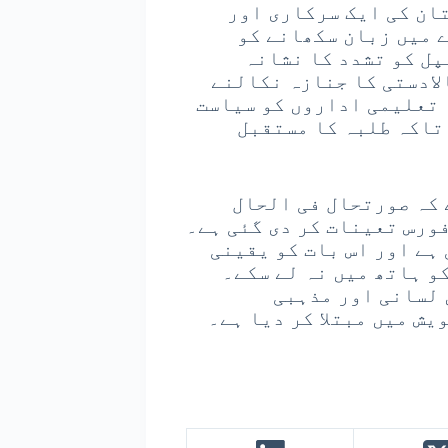
تان کی ایک سرکاری اور
 میں زبان سکھانے کو
پل کو تشدد کا نشانہ
لادستی کا جنازہ نکالنے
 تعلیمی اداروں کو سیاست
تاکہ طلبہ کا مستقبل
 کہ صورتحال فی الحال
فورس تعینات کر دی گئی ہے۔
ہے اور اس بات کو یقینی
و ہاتھ میں نہ لے سکے۔
 لسانی اور مذہبی
ش میں مبتلا کر دیا ہے۔