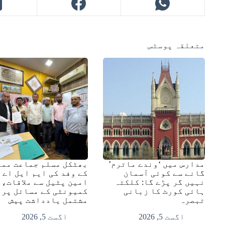
متعلقہ پوسٹس
مدارس میں ‘وندے ماترم’
بھٹکل مسلم جماعت ممب
گانے سے کوئی آسمان
کے وفد کی ایم ایل اے
نہیں گر پڑے گا: کلکتہ
امین پٹیل سے ملاقات،
ہائی کورٹ کا زبانی
کمیونٹی کے مسائل پر
تبصرہ
مشتمل یادداشت پیش
اگست 5, 2026
اگست 5, 2026