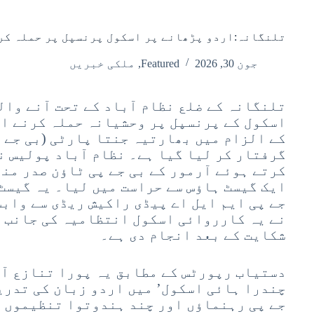
تلنگانہ:اردو پڑھانے پر اسکول پرنسپل پر حملہ کرن
جون 30, 2026
Featured
,
ملکی خبریں
تلنگانہ کے ضلع نظام آباد کے تحت آنے وال
اسکول کے پرنسپل پر وحشیانہ حملہ کرنے او
کے الزام میں بھارتیہ جنتا پارٹی (بی جے پ
گرفتار کر لیا گیا ہے۔ نظام آباد پولیس ن
کرتے ہوئے آرمور کے بی جے پی ٹاؤن صدر منڈ
ایک گیسٹ ہاؤس سے حراست میں لیا۔ یہ گیسٹ
جے پی ایم ایل اے پیڈی راکیش ریڈی سے واب
نے یہ کارروائی اسکول انتظامیہ کی جانب 
شکایت کے بعد انجام دی ہے۔
دستیاب رپورٹس کے مطابق یہ پورا تنازع آر
چندرا ہائی اسکول’ میں اردو زبان کی تدریس
جے پی رہنماؤں اور چند ہندوتوا تنظیموں ن