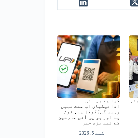
ئی
کیا یو پی آئی
ادائیگیاں اب مفت نہیں
رہیں گی؟گوگل پے، فون
پے اور یو پی آئی صارفین
کے لیے بڑی خبر
اگست 5, 2026