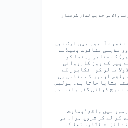
ے والابی جے پی لیڈر گرفتار
ے قصبے آرمور میں ایک نجی
ر مذہبی منافرت پھیلانے
ی) کے مقامی رہنما کو
ے پیر کے روز کارروائی
ولا بالو کو انکاپور کے
 ہاؤس آرمور کے مقامی بی
ستہ بتایا جاتا ہے۔ پولیس
سے درج کرائی گئی باقاعدہ
مور میں واقع ‘بھارت
 کو لے کر شروع ہوا۔ بی
ے الزام لگایا تھا کہ