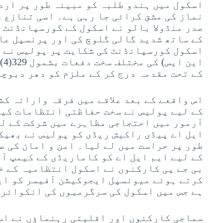
اسکول میں ہندو طلبہ کو مبینہ طور پر ارد
نماز کی مشق کرائی جا رہی ہے۔ اسی تنازع ک
صدر منڈولا بالو نے اسکول کے کورسپانڈنٹ 
کے ساتھ شدید گالی گلوچ کی اور پرنسپل عا
اسکول کورسپانڈنٹ کی شکایت پر پولیس نے ب
کے تحت مقدمہ درج کر کے ملزم کو دھر دبوچ
اس واقعے کے بعد علاقے میں فرقہ وارانہ کش
کے لیے پولیس نے سخت حفاظتی انتظامات کی
آرمور میں احتجاجی مظاہرے میں شرکت کے لی
ایل اے پیڈی راکیش ریڈی کو پولیس نے بھیک
طور پر حراست میں لے لیا۔ امن و امان کی 
کے لیے ایم ایل اے کو کاماریڈی کے کیمپ آف
بی جے پی کارکنوں نے اسکول انتظامیہ کے خ
کرتے ہوئے میونسپل ایجوکیشن آفیسر کو ای
ہے جس میں اسکول کی سرگرمیوں کی انکوائری
سماجی کارکنوں اور اقلیتی رہنماؤں نے اس