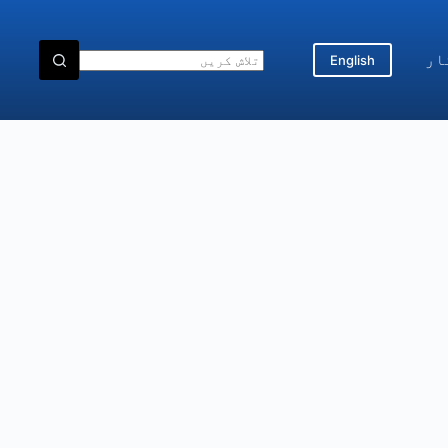
ار
English