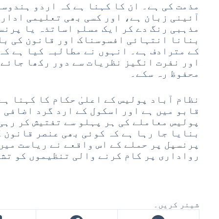
مذمت کی ہے۔ ان کا کہنا ہے کہ اردو ہندوس
آئینی زبان ہے، اور کسی بھی تعلیمی ادارے
مذہبی رنگ دے کر ایک مسلم اساتذہ یا پرنس
بنانا انتہائی افسوسناک اور قانون کی با
کے مترادف ہے۔ انہوں نے مطالبہ کیا ہے کہ
اور نفرت انگیز نظریات سے دور رکھا جائے 
محفوظ رہ سکے۔
نظام آباد پولیس کے اعلیٰ حکام کا کہنا ہے
قابو میں ہے اور اسکول کے ارد گرد اضافی 
پولیس معاملے کی ہر پہلو سے تفتیش کر رہی 
بنایا جا رہا ہے کہ کوئی بھی عنصر قانون ک
پرنسپل پر حملے کے اس واقعے نے ریاست میں
رواداری پر کام کرنے والی تنظیموں کو تشوی
شیئر کریں۔