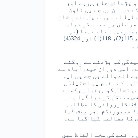
و پڑھائی جا رہی ہے اور
ے دوران بی جے پی ٹاؤن
ملیا اور پرنسپل عامر خان
مر خان پر حملہ کر دیا۔
ھارتیہ نیا سنہتا (بی
این ایس) کی مختلف سخت دفعات بشمول 329(4)، 115(2)، 118(1) اور 324(4)
ا۔
یدگی کو بڑھنے سے روکنے
ے۔ اسی دوران حیدرآباد سے
ے آنے والے بی جے پی ایم
نور کے مقام پر احتیاطی
صورتحال کو برقرار رکھنے
س منتقل کر دیا گیا ہے۔
لاف کارروائی کا مطالبہ
ک میمورنڈم بھی پیش کیا
 کا مطالبہ کیا گیا ہے۔
 واقعے کی سخت الفاظ میں