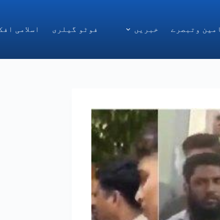
مین وتبصرے
خبریں
فوٹو گیلری
اسلامی افک