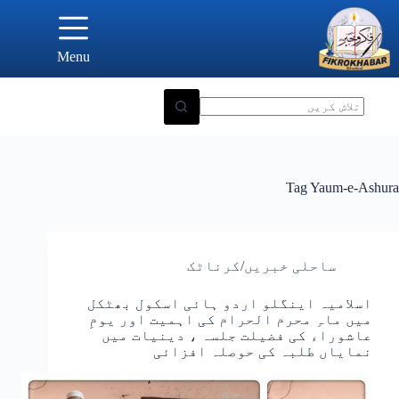
Ski
t
conten
Menu
Tag
Yaum-e-Ashura
ساحلی خبریں/کرناٹک
اسلامیہ اینگلو اردو ہائی اسکول بھٹکل
میں ماہِ محرم الحرام کی اہمیت اور یومِ
عاشوراء کی فضیلت جلسہ ، دینیات میں
نمایاں طلبہ کی حوصلہ افزائی