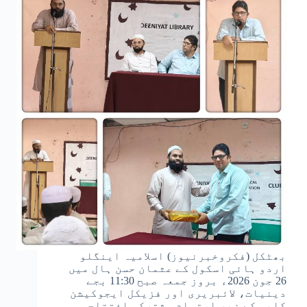
بھٹکل (فکروخبرنیوز) اسلامیہ اینگلو
اردو ہائی اسکول کے عثمان حسن ہال میں
26 جون 2026ء بروز جمعہ صبح 11:30 بجے
دینیات، لائبریری اور فزیکل ایجوکیشن
کلبس کے زیرِ اہتمام مشترکہ افتتاحی