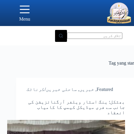
Ski
t
conten
Menu
Tag
yang star
Featured
,
خبریں
,
ساحلی خبریں/کرناٹک
بھٹکل: ینگ اسٹار ویلفر آرگنائزیشن کی
جانب سے فری میڈیکل کیمپ کا کامیاب
انعقاد