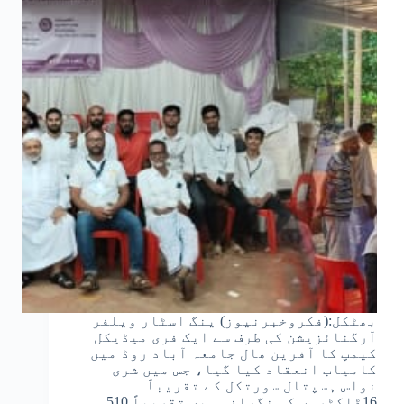
بھٹکل:(فکروخبرنیوز) ینگ اسٹار ویلفر
آرگنائزیشن کی طرف سے ایک فری میڈیکل
کیمپ کا آفرین ھال جامعہ آباد روڈ میں
کامیاب انعقاد کیا گیا، جس میں شری
نواس ہسپتال سورتکل کے تقریباً
16ڈاکٹروں کی نگرانی میں تقریباً 510