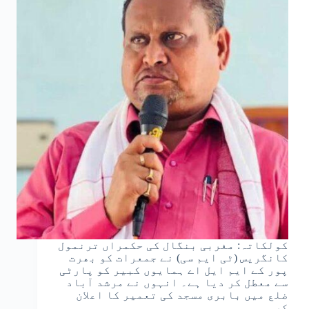
کولکاتہ: مغربی بنگال کی حکمراں ترنمول
کانگریس (ٹی ایم سی) نے جمعرات کو بھرت
پور کے ایم ایل اے ہمایوں کبیر کو پارٹی
سے معطل کر دیا ہے۔ انہوں نے مرشد آباد
ضلع میں بابری مسجد کی تعمیر کا اعلان
کر…