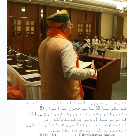
نئی دہلی: سپریم کورٹ اور کئی ہائی کورٹ
کے تقریباً 30 سابق ججوں نے اتوار (8
ستمبر) کو وشو ہندو پریشد (وی ایچ پی) کے
قانونی سیل (ودھی پرکوشٹھ)کے زیر
اہتمام منعقد میٹنگ میں شرکت کی۔ انڈین
ایکسپریس کی رپورٹ کے مطابق،…
Fikrokhabar News
ستمبر 10, 2024