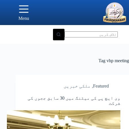
Ski
t
conten
Menu
Tag
vhp meeting
Featured
,
ملکی خبریں
وی ایچ پی کی میٹنگ میں 30 سابق ججوں کی
شرکت