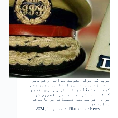
یوپی کی یوگی حکومت نے اتوار کو دیر
رات بڑے پیمانے پر انتظامی پھیر بدل
کرتے ہوئے 13 سینئر آئی پی ایس افسروں
کا تبادلہ کر دیا۔ سبھی افسروں کو
فوری اثر سے نئی تعیناتی پر جانے کی
ہدایت دی…
Fikrokhabar News
دسمبر 2, 2024