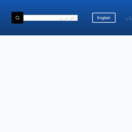
ار
English