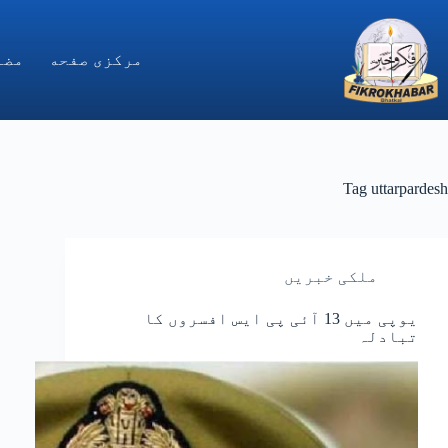
Ski
t
conten
مركزى صفحه
مضا
Tag
uttarpardesh
ملکی خبریں
یوپی میں 13 آئی پی ایس افسروں کا
تبادلہ