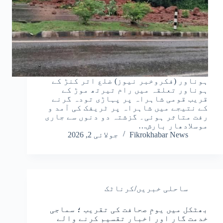
ہوناور (فکروخبر نیوز) ضلع اتر کنڑ کے
ہوناور تعلقہ میں رام تیرتھ موڑ کے
قریب قومی شاہراہ پر پہاڑی تودہ گرنے
کے نتیجے میں شاہراہ پر ٹریفک کی آمد و
رفت متاثر ہوئی۔ گزشتہ دو دنوں سے جاری
موسلادھار بارش…
Fikrokhabar News
جولائی 2, 2026
ساحلی خبریں/کرناٹک
بھٹکل میں یومِ صحافت کی تقریب ؛ سماجی
خدمت گار اور اخبار تقسیم کرنے والے