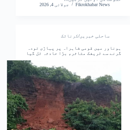
Fikrokhabar News
جولائی 4, 2026
ساحلی خبریں/کرناٹک
ہوناور میں قومی شاہراہ پر پہاڑی تودہ
گرنے سے ٹریفک متاثر، بڑا حادثہ ٹل گیا