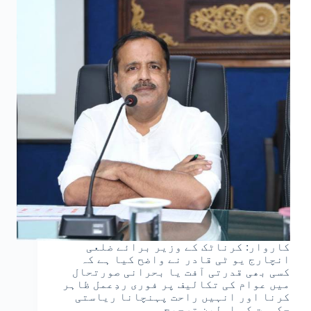
کاروار: کرناٹک کے وزیر برائے ضلعی
انچارج یو ٹی قادر نے واضح کیا ہے کہ
کسی بھی قدرتی آفت یا بحرانی صورتحال
میں عوام کی تکالیف پر فوری ردِعمل ظاہر
کرنا اور انہیں راحت پہنچانا ریاستی
حکومت کی اولین ترجیح…