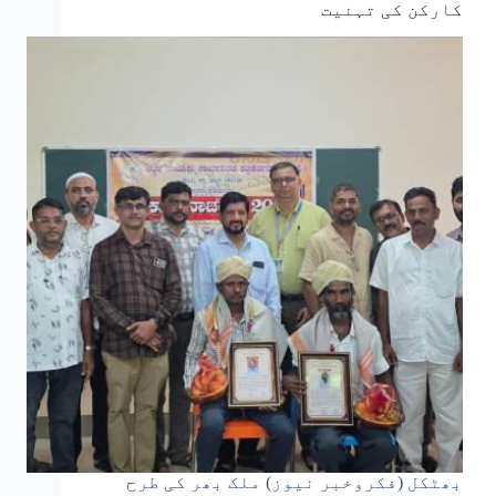
کارکن کی تہنیت
بھٹکل (فکروخبر نیوز) ملک بھر کی طرح