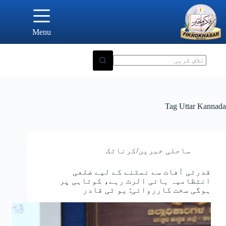
Ski
t
conten
Menu
Tag
Uttar Kannada
ساحلی خبریں/کرناٹک
قدرتی آفات سے نمٹنے کے لیے ضلعی
انتظامیہ ہائی الرٹ رہے، کوتاہی پر
ہوگی سخت کارروائی: یو ٹی قادر