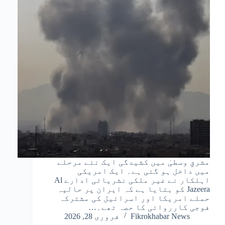
مشرقِ وسطیٰ میں کشیدگی ایک نئے مرحلے
میں داخل ہو گئی ہے۔ ایک امریکی
اہلکار نے غیر ملکی نشریاتی ادارے Al
Jazeera کو بتایا ہے کہ ایران پر حالیہ
حملے امریکا اور اسرائیل کی مشترکہ
فوجی کارروائی کا حصہ تھے۔…
Fikrokhabar News
فروری 28, 2026