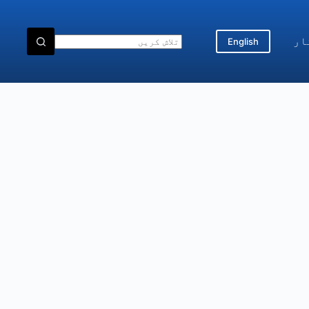
ار
English