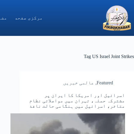
Ski
t
conten
مركزى صفحه
مضا
Tag
US Israel Joint Strikes
Featured
,
عالمی خبریں
اسرائیل اور امریکا کا ایران پر
مشترکہ حملہ، تہران میں مواصلاتی نظام
متاثر، اسرائیل میں ہنگامی حالت نافذ