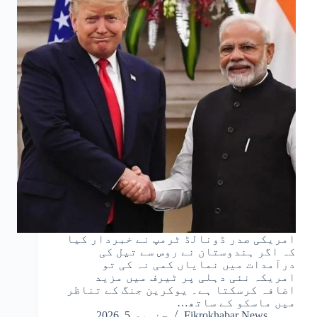
امریکی صدر ڈونالڈ ٹرمپ نے خبردار کیا
کہ اگر ہندوستان نے روس سے تیل کی
درآمدات میں نمایاں کمی نہ کی تو
امریکہ نئی دہلی پر ٹیرف میں مزید
اضافہ کرسکتا ہے۔ یوکرین جنگ کے تناظر
میں ماسکو کے ساتھ…
Fikrokhabar News
جنوری 5, 2026