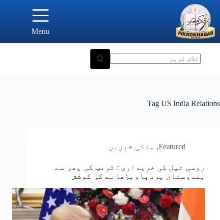
Ski
t
conten
Menu
Tag
US India Relations
Featured
,
ملکی خبریں
روسی تیل کی خریداری : ٹرمپ کی پھر سے
ہندوستان پردباوبڑھانے کی کوشش