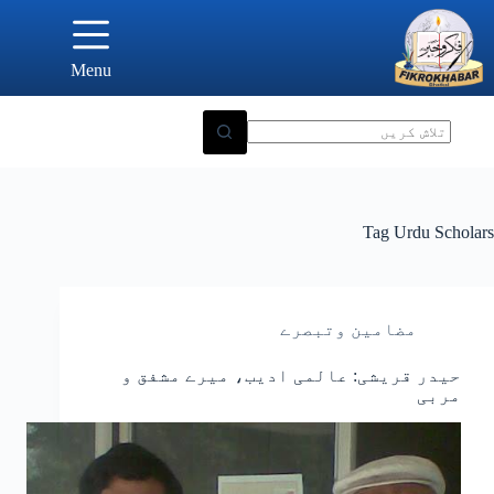
Ski
t
conten
Menu
Tag
Urdu Scholars
مضامین وتبصرے
حیدر قریشی: عالمی ادیب، میرے مشفق و
مربی