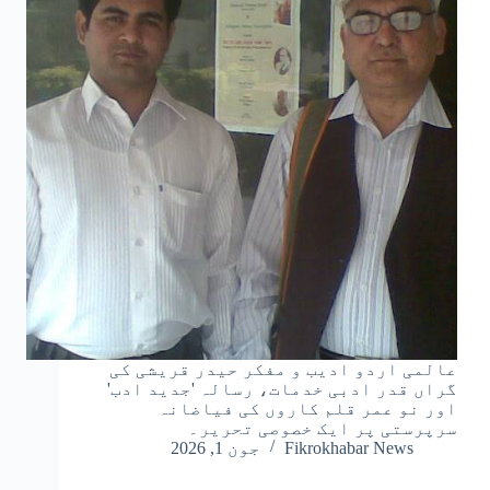
عالمی اردو ادیب و مفکر حیدر قریشی کی
گراں قدر ادبی خدمات، رسالہ 'جدید ادب'
اور نو عمر قلم کاروں کی فیاضانہ
سرپرستی پر ایک خصوصی تحریر۔
Fikrokhabar News
جون 1, 2026