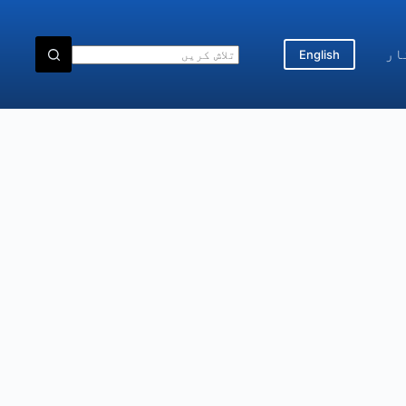
ار
English