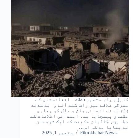
کابل، یکم ستمبر 2025 – افغانستان کے
مشرقی علاقے میں رات گئے آنے والے شدید
زلزلے نے انسانی جان و مال کو بھاری
نقصان پہنچایا ہے۔ ابتدائی اطلاعات کے
مطابق، طالبان حکومت کے ایک ترجمان
نے بتایا ہے کہ اس…
Fikrokhabar News
ستمبر 1, 2025