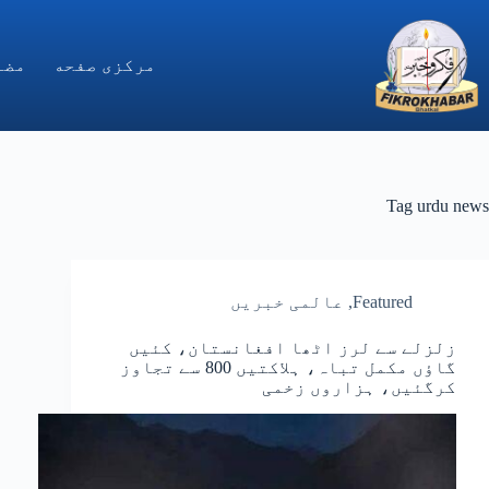
Ski
t
conten
مركزى صفحه
مضا
Tag
urdu news
Featured
,
عالمی خبریں
زلزلے سے لرز اٹھا افغانستان، کئیں
گاؤں مکمل تباہ، ہلاکتیں 800 سے تجاوز
کرگئیں، ہزاروں زخمی