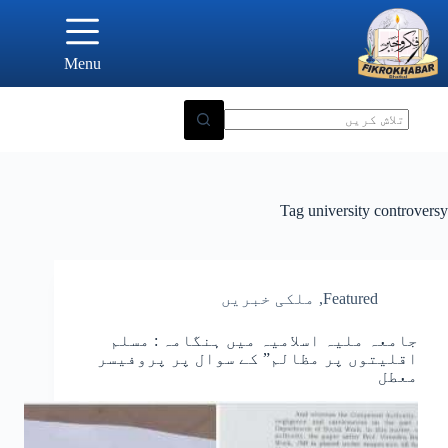
Ski
t
conten
Menu
Tag
university controversy
Featured
,
ملکی خبریں
جامعہ ملیہ اسلامیہ میں ہنگامہ : مسلم
اقلیتوں پر مظالم” کے سوال پر پروفیسر
معطل