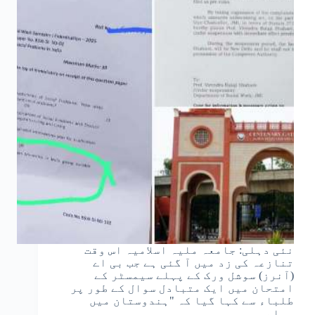
نئی دہلی: جامعہ ملیہ اسلامیہ اس وقت
تنازعہ کی زد میں آ گئی ہے جب بی اے
(آنرز) سوشل ورک کے پہلے سیمسٹر کے
امتحان میں ایک متبادل سوال کے طور پر
طلباء سے کہا گیا کہ "ہندوستان میں
مسلم…