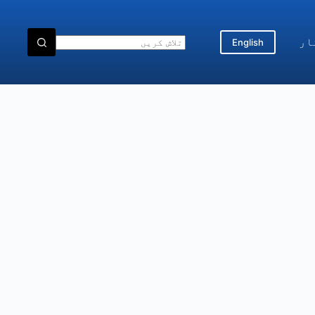
ار
English