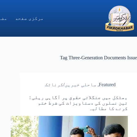
Ski
t
conten
مركزى صفحه
مضا
Tag
Three-Generation Documents Issue
Featured
,
ساحلی خبریں/کرناٹک
بھٹکل میں جنگلاتی حقوق پر آگاہی ریلی :
تین نسلوں کی دستاویزات کی شرط ختم
کرنے کا مطالبہ