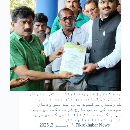
بدھ کے روز فاریسٹ لینڈ رائٹس اسٹرگل
کمیٹی کی قیادت میں بڑی تعداد میں
کارکنان سرکیوٹ ہاؤس سے منی وِدھان
سودھا کی جانب مارچ کرتے دکھائی دیے۔
ریلی کا مقصد ان خاندانوں کے حق میں
آواز اٹھانا تھا جو کئی…
Fikrokhabar News
دسمبر 3, 2025