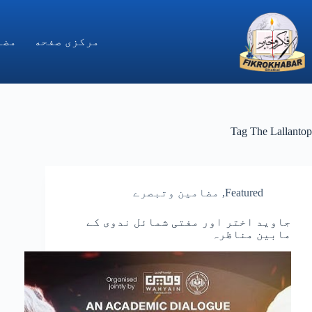
Ski
t
conten
مركزى صفحه
مضا
Tag
The Lallantop
Featured
,
مضامین وتبصرے
جاوید اختر اور مفتی شمائل ندوی کے
مابین مناظرہ