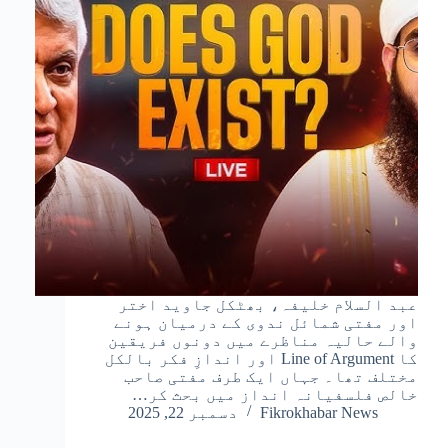
عبد السلام خلیفہ، بھٹکل جاوید اختر
اور مفتی شمائل ندوی کے درمیان ہونے
والے حالیہ مناظرے میں دونوں فریقین
کا Line of Argument اور اندازِ فکر بالکل
مختلف تھا۔ جہاں ایک طرف مفتی صاحب
خالص فلسفیانہ انداز میں بحث کر…
Fikrokhabar News
دسمبر 22, 2025