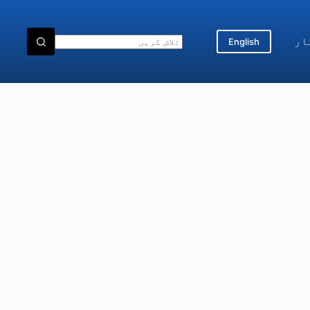
ار
English