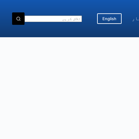
ار
English