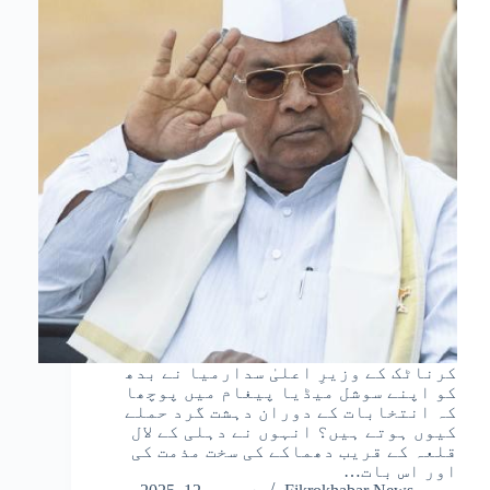
کرناٹک کے وزیرِ اعلیٰ سدارمیا نے بدھ
کو اپنے سوشل میڈیا پیغام میں پوچھا
کہ انتخابات کے دوران دہشت گرد حملے
کیوں ہوتے ہیں؟ انہوں نے دہلی کے لال
قلعہ کے قریب دھماکے کی سخت مذمت کی
اور اس بات…