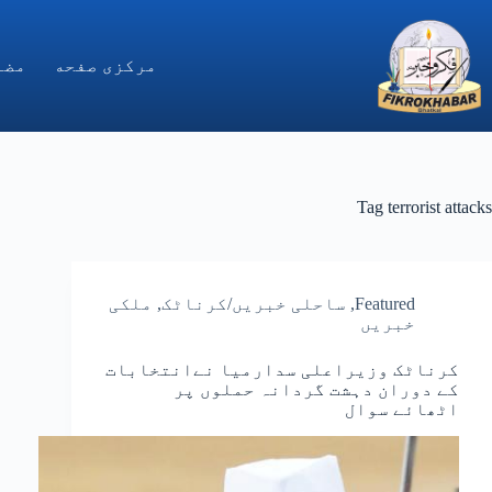
Ski
t
conten
مركزى صفحه
مضا
Tag
terrorist attacks
Featured
,
ساحلی خبریں/کرناٹک
,
ملکی
خبریں
کرناٹک وزیراعلی سدارمیا نےانتخابات
کے دوران دہشت گردانہ حملوں پر
اٹھائے سوال